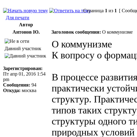
Страница
1
из
1
[ Сообще
Для печати
Автор
Антонов Ю.
Заголовок сообщения:
О коммунизме
О коммунизме
Давний участник
К вопросу о формац
Зарегистрирован:
Пт апр 01, 2016 1:54
В процессе развити
pm
Сообщения:
94
практически устойч
Откуда:
москва
структур. Практиче
типов таких структу
структуры одного ти
природных условий 