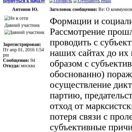
Вернуться к началу
Антонов Ю.
Заголовок сообщения:
Re: О коммуниз
Формации и социал
Давний участник
Рассмотрение прош
проводить с субъек
Зарегистрирован:
Пт апр 01, 2016 1:54
наших сайтах до их
pm
Сообщения:
94
образом с субъекти
Откуда:
москва
обоснованно) пораж
осуществление дикт
партию, предательс
отход от марксистс
потеря связи с прол
субъективные причи