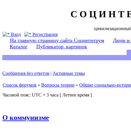
С О Ц И Н Т 
цивилизационный
Вход
Регистрация
На главную страницу сайта Социнтегрум
Люди и
Каталог
Публикатор_картинок
Сообщения без ответов
|
Активные темы
Список форумов
»
Вопросы теории
»
Общие социально-истори
Часовой пояс: UTC + 3 часа [ Летнее время ]
О коммунизме