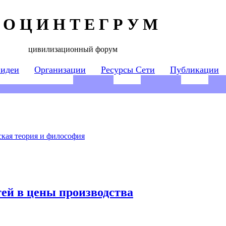
 О Ц И Н Т Е Г Р У М
цивилизационный форум
 идеи
Организации
Ресурсы Сети
Публикации
кая теория и философия
ей в цены производства