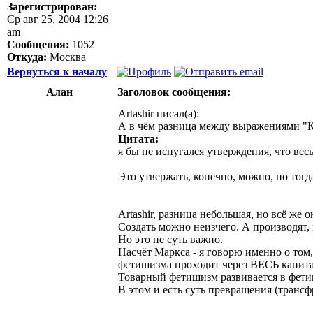
Зарегистрирован:
Ср авг 25, 2004 12:26
am
Сообщения:
1052
Откуда:
Москва
Вернуться к началу
Aлан
Заголовок сообщения:
Artashir писал(а):
А в чём разница между выражениями "К
Цитата:
я бы не испугался утверждения, что ве
Это утвержать, конечно, можно, но тогда
Artashir, разница небольшая, но всё же о
Создать можно неизчего. А производят, 
Но это не суть важно.
Насчёт Маркса - я говорю именно о том,
фетишизма проходит через ВЕСЬ капита
Товарный фетишизм развивается в фети
В этом и есть суть превращения (трансф