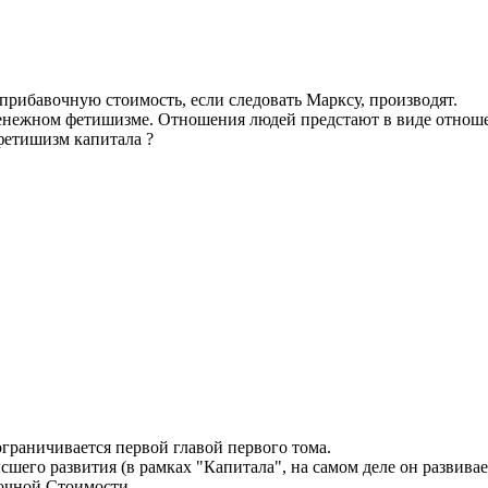
прибавочную стоимость, если следовать Марксу, производят.
денежном фетишизме. Отношения людей предстают в виде отношен
фетишизм капитала ?
 ограничивается первой главой первого тома.
ысшего развития (в рамках "Капитала", на самом деле он развива
вочной Стоимости.