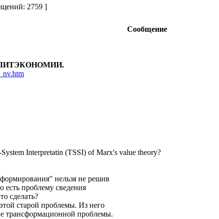
щений: 2759 ]
Сообщение
ЛИТЭКОНОМИИ.
ec_nv.htm
stem Interpretatin (TSSI) of Marx's value theory?
сформирования" нельзя не решив
о есть проблему сведения
то сделать?
 этой старой проблемы. Из него
ие трансформационной проблемы.