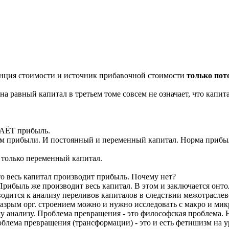
танция стоимости и источник прибавочной стоимости
только пот
на равный капитал в третьем томе совсем не означает, что капит
ЗДАЁТ прибыль.
ом прибыли. И постоянный и переменный капитал. Норма прибы
только переменный капитал.
то весь капитал производит прибыль. Почему нет?
 Прибыль же производит весь капитал. В этом и заключается он
одится к анализу переливов капиталов в следствии межотрасле
азрым орг. строением можно и нужно исследовать с макро и ми
му анализу. Проблема превращения - это философская проблема. 
блема превращения (трансформации) - это и есть фетишизм на ур