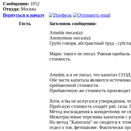
Сообщения:
1052
Откуда:
Москва
Вернуться к началу
Гость
Заголовок сообщения:
Artashir писал(а):
Anonymous писал(а):
Грубо говоря, абстрактный труд - субс
Маркс такого не писал. Равная прибыль 
стоимость.
Artashir, я и не писал, что капитал СО
Обе части капитала являются источник
прибавочной стоимости.
Прибавочную же стоимость производит 
Хотя, я бы не испугался утверждения, ч
Приб-ную стоимость создаёт раб. сила.
Метод восхождения к конкретному не св
Межотраслевые переливы капиталов с р
Но метод "Капитала" не сводится к это
отдел о тов. фетишизме. Фактически про