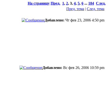
На страницу
Пред.
1
,
2
,
3
,
4
,
5
,
6
...
184
След.
Пред. тема
|
След. тема
Добавлено:
Чт фев 23, 2006 4:50 pm
Добавлено:
Вс фев 26, 2006 10:59 pm