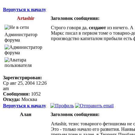
Вернуться к началу
Artashir
Заголовок сообщения:
Строго говоря да,
создают
из ничего. А 
Маркс писал в первом томе о товарно-
Администратор
производство капиталом прибыли есть 
форума
Зарегистрирован:
Ср авг 25, 2004 12:26
am
Сообщения:
1052
Откуда:
Москва
Вернуться к началу
Алан
Заголовок сообщения:
Artashir, тезис товарного фетишизма не
Это - только начало его развития. Наив
третьем томе и далее, в Теориях Приба