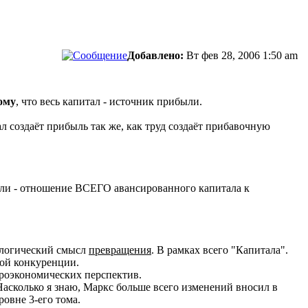
Добавлено:
Вт фев 28, 2006 1:50 am
ому
, что весь капитал - источник прибыли.
ал создаёт прибыль так же, как труд создаёт прибавочную
ли - отношение ВСЕГО авансированного капитала к
тологический смысл
превращения
. В рамках всего "Капитала".
вой конкуренции.
кроэкономических перспектив.
Насколько я знаю, Маркс больше всего изменений вносил в
овне 3-его тома.