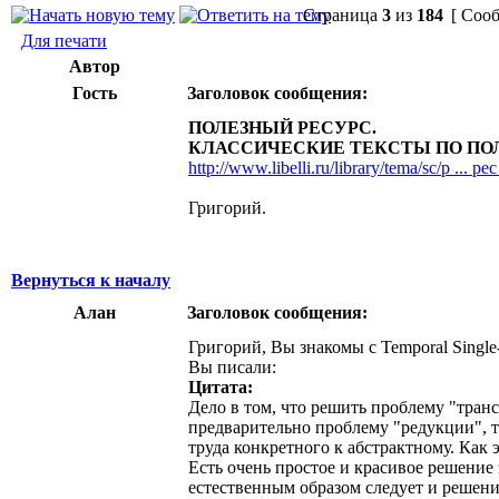
Страница
3
из
184
[ Сооб
Для печати
Автор
Гость
Заголовок сообщения:
ПОЛЕЗНЫЙ РЕСУРС.
КЛАССИЧЕСКИЕ ТЕКСТЫ ПО ПО
http://www.libelli.ru/library/tema/sc/p ... p
Григорий.
Вернуться к началу
Алан
Заголовок сообщения:
Григорий, Вы знакомы с Temporal Single-Sy
Вы писали:
Цитата:
Дело в том, что решить проблему "тран
предварительно проблему "редукции", т
труда конкретного к абстрактному. Как э
Есть очень простое и красивое решение
естественным образом следует и решен