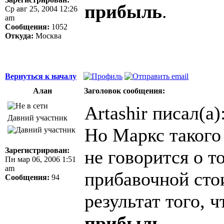
прибыль
.
Ср авг 25, 2004 12:26
am
Сообщения:
1052
Откуда:
Москва
Вернуться к началу
Алан
Заголовок сообщения:
Artashir писал(а)
Давний участник
Но Маркс такого 
Зарегистрирован:
не говорится о т
Пн мар 06, 2006 1:51
am
прибавочной сто
Сообщения:
94
результат того, 
прибыль
.