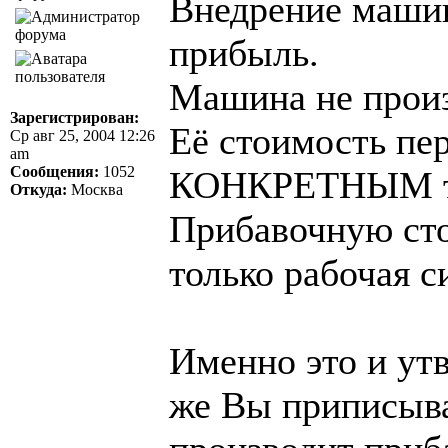
Внедрение машин
прибыль.
Машина не произ
Зарегистрирован:
Её стоимость пе
Ср авг 25, 2004 12:26
am
Сообщения:
1052
КОНКРЕТНЫМ т
Откуда:
Москва
Прибавочную сто
только рабочая с
Именно это и ут
же Вы приписыва