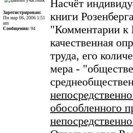
Насчёт индивиду
Зарегистрирован:
книги Розенберг
Пн мар 06, 2006 1:51
am
"Комментарии к К
Сообщения:
94
качественная оп
труда, его колич
мера - "обществ
среднеобществен
непосредственно 
обособленного п
непосредственно