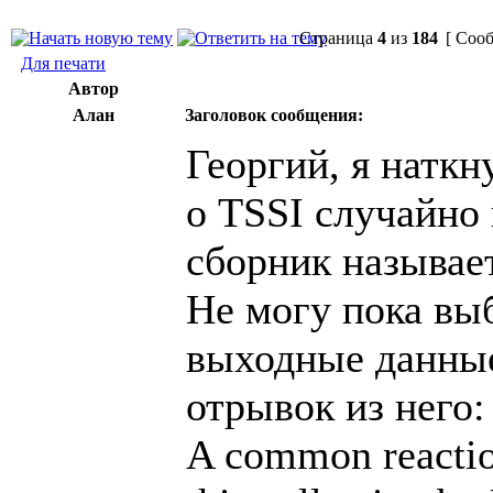
Страница
4
из
184
[ Сооб
Для печати
Автор
Алан
Заголовок сообщения:
Георгий, я наткн
о TSSI случайно
сборник называет
Не могу пока выб
выходные данные
отрывок из него:
A common reactio