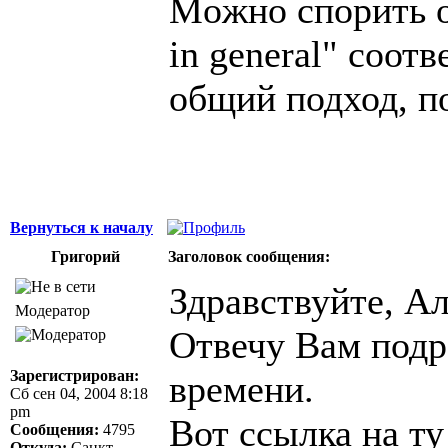
Moжно спорить о 
in general" соотве
общий подход, по
Вернуться к началу
Григорий
Заголовок сообщения:
Здравствуйте, Ал
Модератор
Отвечу Вам подр
Зарегистрирован:
времени.
Сб сен 04, 2004 8:18
pm
Вот ссылка на ту
Сообщения:
4795
Откуда:
Санкт-