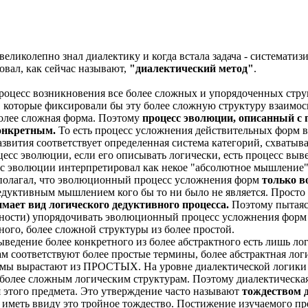
 великолепно знал диалектику и когда встала задача - системати
овал, как сейчас называют,
"диалектический метод"
.
роцесс возникновения все более сложных и упорядоченных стру
 которые фиксировали бы эту более сложную структуру взаимосв
более сложная форма. Поэтому
процесс эволюции, описанный с 
конкретным.
То есть процесс усложнения действительных форм в
азвития соответствует определенная система категорий, схват
цесс эволюции, если его описывать логически, есть процесс выв
с эволюции интерпретировал как некое "абсолютное мышление",
н полагал, что эволюционный процесс усложнения форм
только в
 дедуктивным мышлением кого бы то ни было не является. Просто
мает вид логического дедуктивного процесса.
Поэтому пытаясь
ости) упорядочивать эволюционный процесс усложнения форм и
ного, более сложной структуры из более простой.
выведение более конкретного из более абстрактного есть лишь л
 соответствуют более простые термины, более абстрактная лог
 вырастают из ПРОСТЫХ. На уровне диалектической логики э
 более сложным логическим структурам. Поэтому диалектическая
этого предмета. Это утверждение часто называют
тождеством д
о иметь ввиду это тройное тождество. Постижение изучаемого пред