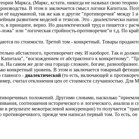
еории Маркса, (Маркс, кстати, никогда не называл свою теорию 
производства. В этом и заключается смысл логики Капитала. По
 её надуманной, так же как и другие "противоречия" между 1 и
нейным развитием моделей и тезисов. Это - диалектически напис
о, в принципе, верно. Но диалектический труд и пишется с расч
-ложь" или "логическая стройность-противоречие"и т.д. По край
аются по стоимости. Третий том - конкретный. Товары продаютс
льно абстактного, противоречит ему. И наоборот. Так и должно б
й Капитала", "восхождением от абстрактного к конкретному". "
 На самом же деле она гораздо сложнее, богаче, разнообразнее.
ько конкретный уровень. В этом и заключается товарный фетишиз
 главного -
диалектической
(то есть, включающей и противоре
имер, считал отклонения цен от стоимости случаиностью. Для Мар
отиворечивых положений. Другими словами, насколько "приемли
ивания, соотношения исторического и логического, анализа и синт
 в результате межотраслевой конкуренции) то получается "тра
 противоречивого, прежде чем написал первый том. То есть, он 