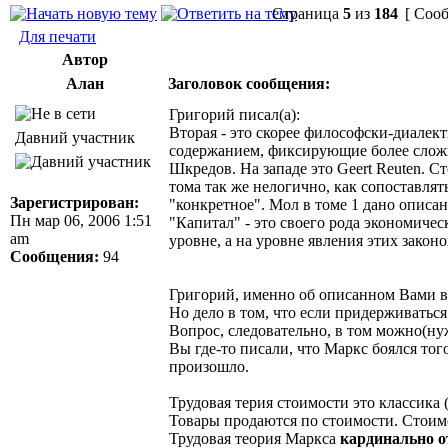
Страница
5
из
184
[ Сооб
Для печати
Автор
Алан
Заголовок сообщения:
Григорий писал(а):
Вторая - это скорее философски-диалект
Давний участник
содержанием, фиксирующие более сложную
Шкредов. На западе это Geert Reuten. С
тома так же нелогично, как сопоставлят
Зарегистрирован:
"конкретное". Мол в томе 1 дано описан
Пн мар 06, 2006 1:51
"Капитал" - это своего рода экономиче
am
уровне, а на уровне явления этих закон
Сообщения:
94
Григорий, именно об описанном Вами в
Но дело в том, что если придерживатьс
Вопрос, следовательно, в том можно(ну
Вы где-то писали, что Маркс боялся тог
произошло.
Трудовая терия стоимости это классика 
Товары продаются по стоимости. Стоимо
Трудовая теория Маркса
кардинально о