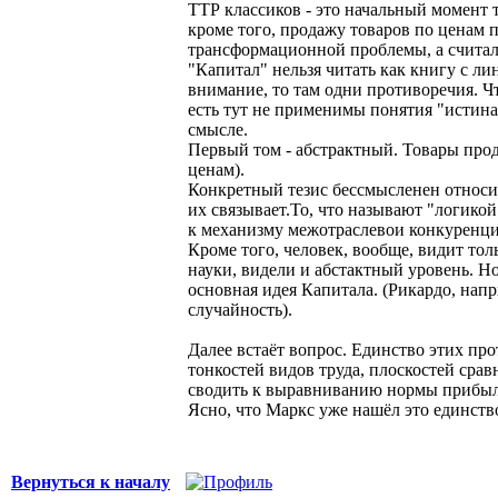
ТТР классиков - это начальный момент т
кроме того, продажу товаров по ценам 
трансформационной проблемы, а считали
"Капитал" нельзя читать как книгу с ли
внимание, то там одни противоречия. Чт
есть тут не применимы понятия "истина
смысле.
Первый том - абстрактный. Товары прод
ценам).
Конкретный тезис бессмысленен относите
их связывает.То, что называют "логико
к механизму межотраслевои конкуренции.
Кроме того, человек, вообще, видит тол
науки, видели и абстактный уровень. Но
основная идея Капитала. (Рикардо, напр
случайность).
Далее встаёт вопрос. Единство этих пр
тонкостей видов труда, плоскостей сравн
сводить к выравниванию нормы прибыли
Ясно, что Маркс уже нашёл это единство
Вернуться к началу