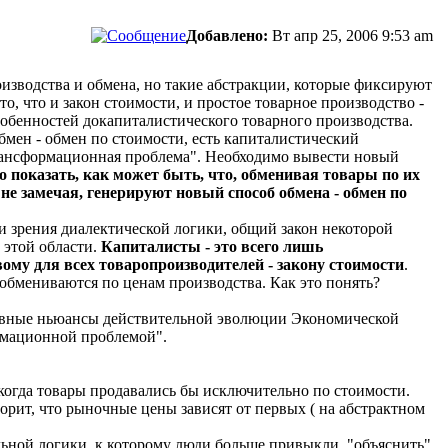
Добавлено:
Вт апр 25, 2006 9:53 am
оизводства и обмена, но такие абстракции, которые фиксируют
, что и закон стоимости, и простое товарное производство -
собенностей докапиталистического товарного производства.
мен - обмен по стоимости, есть капиталистический
трансформационная проблема". Необходимо вывести новый
о показать, как может быть, что, обменивая товары по их
не замечая, генерируют новый способ обмена - обмен по
чки зрения диалектической логики, общий закон некоторой
 этой области.
Капиталисты - это всего лишь
му для всех товаропроизводителей - закону стоимости
.
обмениваются по ценам производства. Как это понять?
сновные ньюансы действительной эволюции Экономической
рмационной проблемой".
когда товары продавались бы исключительно по стоимости.
ворит, что рыночные цены зависят от первых ( на абстрактном
льной логики, к которому люди больше привыкли, "объяснить"