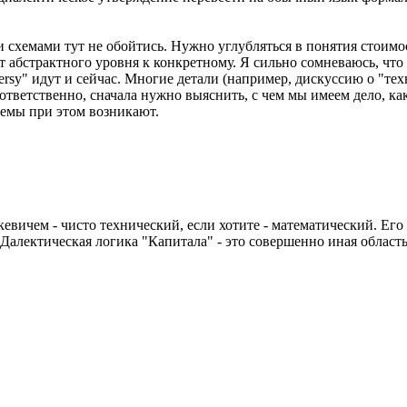
хемами тут не обойтись. Нужно углубляться в понятия стоимост
от абстрактного уровня к конкретному. Я сильно сомневаюсь, чт
oversy" идут и сейчас. Многие детали (например, дискуссию о "т
оответственно, сначала нужно выяснить, с чем мы имеем дело, к
лемы при этом возникают.
евичем - чисто технический, если хотите - математический. Ег
Далектическая логика "Капитала" - это совершенно иная област