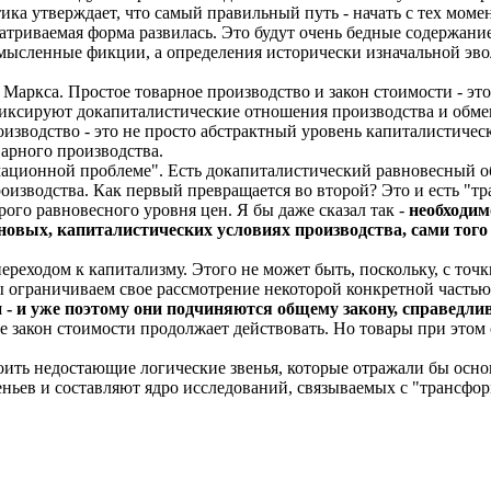
тика утверждает, что самый правильный путь - начать с тех мо
триваемая форма развилась. Это будут очень бедные содержание
 мысленные фикции, а определения исторически изначальной э
Маркса. Простое товарное производство и закон стоимости - это
фиксируют докапиталистические отношения производства и обмен
роизводство - это не просто абстрактный уровень капиталистиче
арного производства.
мационной проблеме". Есть докапиталистический равновесный об
роизводства. Как первый превращается во второй? Это и есть "
рого равновесного уровня цен. Я бы даже сказал так -
необходим
новых, капиталистических условиях производства, сами того 
переходом к капитализму. Этого не может быть, поскольку, с то
ы ограничиваем свое рассмотрение некоторой конкретной частью
 уже поэтому они подчиняются общему закону, справедливо
 закон стоимости продолжает действовать. Но товары при этом 
роить недостающие логические звенья, которые отражали бы о
ньев и составляют ядро исследований, связываемых с "трансфо