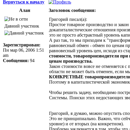
Вернуться к началу
Алан
Заголовок сообщения:
Григорий писал(а):
Простое товарное производство и закон 
Давний участник
докапиталистические отношения произво
это не просто абстрактный уровень кап
А раз так, то мы приходим к "трансфор
Зарегистрирован:
равновесный обмен - обмен по ценам п
Пн мар 06, 2006 1:51
равновесный уровень цен, исходя из ста
am
стоимости, товаропроизводители при 
Сообщения:
94
ценам производства.
Закон стоимости вовсе не отменяется с 
области не может быть отменен, если м
КОНКРЕТНЫЕ товаропроизводители - и
Поэтому в капиталистической экономике
Чтобы решить задачу, необходимо пост
Системы. Поиски этих недостающих зве
Григорий, я думаю, можно опустить спо
Это не принципиально. Важно, что сейча
уровне) и от вторых (на конкретном).
Проблема заключается в том, чтобы это