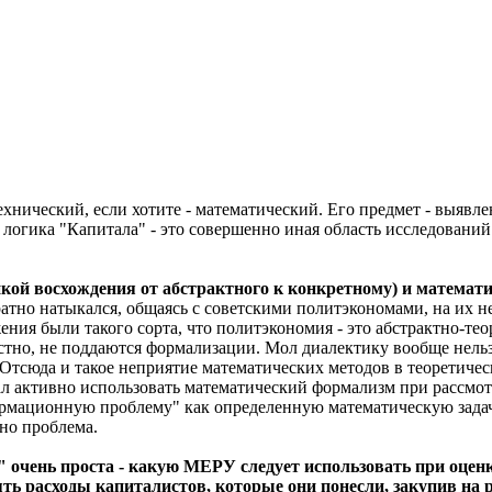
ехнический, если хотите - математический. Его предмет - выявл
логика "Капитала" - это совершенно иная область исследований
кой восхождения от абстрактного к конкретному) и математ
атно натыкался, общаясь с советскими политэкономами, на их 
ния были такого сорта, что политэкономия - это абстрактно-те
естно, не поддаются формализации. Мол диалектику вообще нел
 Отсюда и такое неприятие математических методов в теоретиче
тал активно использовать математический формализм при рассмо
ормационную проблему" как определенную математическую зада
но проблема.
очень проста - какую МЕРУ следует использовать при оценке
ять расходы капиталистов, которые они понесли, закупив на