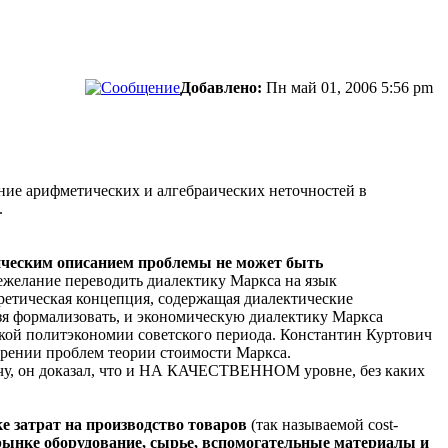
Добавлено:
Пн май 01, 2006 5:56 pm
ение арифметических и алгебраических неточностей в
.
ическим описанием проблемы не может быть
нежелание переводить диалектику Маркса на язык
оретическая концепция, содержащая диалектические
ьзя формализовать, и экономическую диалектику Маркса
ской политэкономии советского периода. Константин Куртович
трении проблем теории стоимости Маркса.
чу, он доказал, что и НА КАЧЕСТВЕННОМ уровне, без каких
 затрат на производство товаров
(так называемой cost-
 рынке оборудование, сырье, вспомогательные материалы и