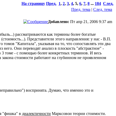
На страницу
Пред.
1
,
2
,
3
,
4
,
5
,
6
,
7
,
8
...
184
След.
Пред. тема
|
След. тема
Добавлено:
Пт апр 21, 2006 9:37 am
ибыль...) рассматриваются как термины более богатые
стоимость...). Представители этого направления: у нас - В.П.
о томов "Капитала", указывая на то, что сопоставлять эти два
з него. Они переводят анализ в плоскость "абстрактное" -
в 3 томе - с помощью более конкретных терминов. И весь
па закона стоимости работают на глубинном не проявленном
"неправильно") воспринята. Думаю, что именно это и
ся "фишка" в
диалектичности
Марксовои теории стоимости.