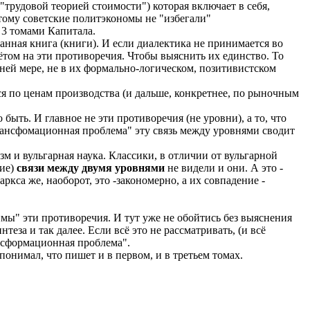
"трудовой теорией стоимости") которая включает в себя,
этому советские политэкономы не "избегали"
 3 томами Капитала.
анная книга (книги). И если диалектика не принимается во
ётом на эти противоречия. Чтобы выяснить их единство. То
ней мере, не в их формально-логическом, позитивистском
я по ценам производства (и дальше, конкретнее, по рыночным
ыть. И главное не эти противоречия (не уровни), а то, что
Трансфомационная проблема" эту связь между уровнями сводит
м и вульгарная наука. Классики, в отличии от вульгарной
чие)
связи между двумя уровнями
не видели и они. А это -
кса же, наоборот, это -закономерно, а их совпадение -
мы" эти противоречия. И тут уже не обойтись без выяснения
еза и так далее. Если всё это не рассматривать, (и всё
нсформационная проблема".
понимал, что пишет и в первом, и в третьем томах.