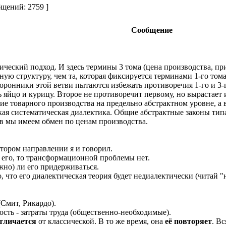
щений: 2759 ]
Сообщение
ический подход. И здесь термины 3 тома (цена производства, пр
 структуру, чем та, которая фиксируется терминами 1-го тома (
торонники этой ветви пытаются избежать противоречия 1-го и 3-г
ь яйцо и курицу. Второе не противоречит первому, но вырастает и
ие товарного производства на предельно абстрактном уровне, а 
ская систематическая диалектика. Общие абстрактные законы ти
ов мы имеем обмен по ценам производства.
тором направлении я и говорил.
я его, то трансформационной проблемы нет.
жно) ли его придерживаться.
о, что его диалектическая теория будет недиалектически (читай 
(Смит, Рикардо).
сть - затраты труда (общественно-необходимые).
тличается
от классической. В то же время, она
её повторяет
. В