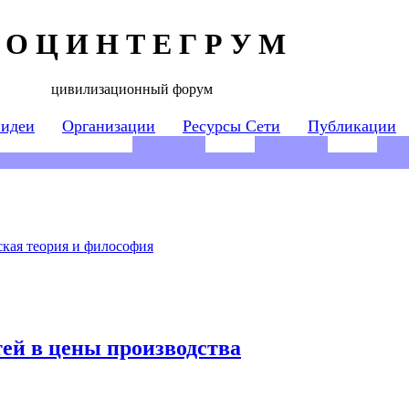
 О Ц И Н Т Е Г Р У М
цивилизационный форум
 идеи
Организации
Ресурсы Сети
Публикации
кая теория и философия
ей в цены производства