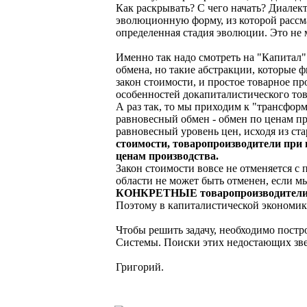
Как раскрывать? С чего начать? Диалек
эволюционную форму, из которой рассма
определенная стадия эволюции. Это не
Именно так надо смотреть на "Капитал" 
обмена, но такие абстракции, которые 
закон стоимости, и простое товарное п
особенностей докапиталистического тов
А раз так, то мы приходим к "трансфор
равновесный обмен - обмен по ценам п
равновесный уровень цен, исходя из ста
стоимости, товаропроизводители при 
ценам производства.
Закон стоимости вовсе не отменяется с 
области не может быть отменен, если м
КОНКРЕТНЫЕ товаропроизводители - и
Поэтому в капиталистической экономике
Чтобы решить задачу, необходимо пост
Системы. Поиски этих недостающих зве
Григорий.