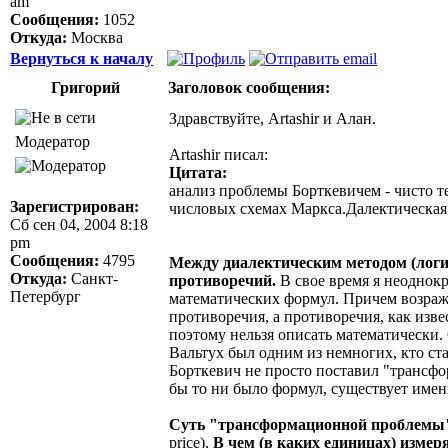
am
Сообщения:
1052
Откуда:
Москва
Вернуться к началу
Григорий
Заголовок сообщения:
Здравствуйте, Artashir и Алан.
Модератор
Artashir писал:
Цитата:
анализ проблемы Борткевичем - чисто т
Зарегистрирован:
числовых схемах Маркса.Далектическая 
Сб сен 04, 2004 8:18
pm
Сообщения:
4795
Между диалектическим методом (логи
Откуда:
Санкт-
противоречий.
В свое время я неоднокр
Петербург
математических формул. Причем возраже
противоречия, а противоречия, как изв
поэтому нельзя описать математически.
Вальтух был одним из немногих, кто с
Борткевич не просто поставил "трансф
бы то ни было формул, существует имен
Суть "трансформационной проблемы" 
price).
В чем (в каких единицах) измер