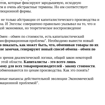
ментов, которые фиксируют зародышевую, исходную
м и очень абстрактные термины. Но им соответствует
волюционной формы.
 не только абстракции от капиталистического производства и
а. И Энгельс совершенно правильно указывал на то, что и
ской экономики, но теоретическое воспроизведение
мен - обмен по стоимости, есть капиталистический
трансформационная проблема". Необходимо вывести новый
о показать, как может быть, что, обменивая товары по их
не замечая, генерируют новый способ обмена - обмен по
чки зрения диалектической логики, общий закон некоторой
 этой области.
Капиталисты - это всего лишь
му для всех товаропроизводителей - закону стоимости
.
обмениваются по ценам производства. Как это понять?
сновные ньюансы действительной эволюции Экономической
рмационной проблемой".