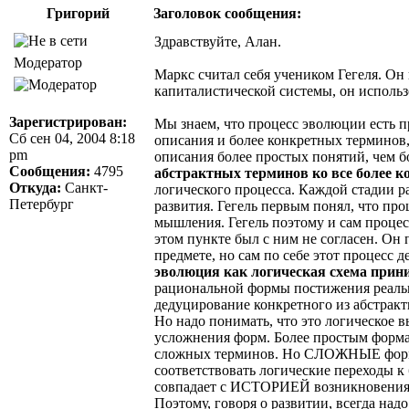
Григорий
Заголовок сообщения:
Здравствуйте, Алан.
Модератор
Маркс считал себя учеником Гегеля. Он
капиталистической системы, он использ
Зарегистрирован:
Мы знаем, что процесс эволюции есть п
Сб сен 04, 2004 8:18
описания и более конкретных терминов,
pm
описания более простых понятий, чем 
Сообщения:
4795
абстрактных терминов ко все более 
Откуда:
Санкт-
логического процесса. Каждой стадии р
Петербург
развития. Гегель первым понял, что про
мышления. Гегель поэтому и сам процес
этом пункте был с ним не согласен. О
предмете, но сам по себе этот процесс
эволюция как логическая схема прини
рациональной формы постижения реальн
дедуцирование конкретного из абстракт
Но надо понимать, что это логическое 
усложнения форм. Более простым формам
сложных терминов. Но СЛОЖНЫЕ формы
соответствовать логические переходы к
совпадает с ИСТОРИЕЙ возникновения 
Поэтому, говоря о развитии, всегда над