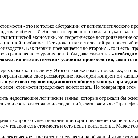
стоимости - это не только абстракции от капиталистического пр
дства и обмена. И Энгельс совершенно правильно указывал на то
италистической экономики, но теоретическое воспроизведение о
мационной проблеме". Есть докапиталистический равновесный об
роизводства. Как первый превращается во второй? Это и есть "
рого равновесного уровня цен. Я бы даже сказал так -
необходим
новых, капиталистических условиях производства, сами того 
переходом к капитализму. Этого не может быть, поскольку, с то
ы ограничиваем свое рассмотрение некоторой конкретной частью
 уже поэтому они подчиняются общему закону, справедливо
 закон стоимости продолжает действовать. Но товары при этом 
роить недостающие логические звенья, которые отражали бы о
ньев и составляют ядро исследований, связываемых с "трансфо
рный вопрос о существовании в истории человечества периода, 
с у товаров есть стоимость и есть цена производства. Маркс го
 диалектическое утверждение перевести на обычный язык форма