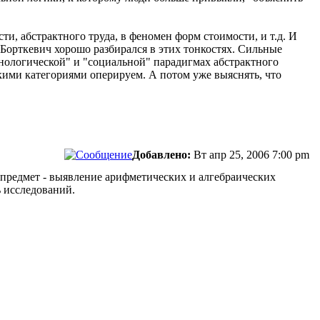
и, абстрактного труда, в феномен форм стоимости, и т.д. И
о Борткевич хорошо разбирался в этих тонкостях. Сильные
ехнологической" и "социальной" парадигмах абстрактного
акими категориями оперируем. А потом уже выяснять, что
Добавлено:
Вт апр 25, 2006 7:00 pm
о предмет - выявление арифметических и алгебраических
ь исследований.