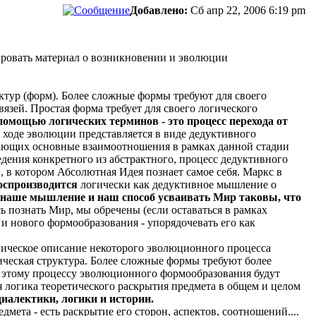
Добавлено:
Сб апр 22, 2006 6:19 pm
зировать материал о возникновении и эволюции
ктур (форм). Более сложные формы требуют для своего
язей. Простая форма требует для своего логического
помощью логических терминов - это процесс перехода от
 ходе эволюции представляется в виде дедуктивного
ывающих основные взаимоотношения в рамках данной стадии
едения конкретного из абстрактного, процесс дедуктивного
 в котором Абсолютная Идея познает самое себя. Маркс в
оспроизводится
логически как дедуктивное мышление о
наше мышление и наш способ усваивать Мир таковы, что
 познать Мир, мы обречены (если оставаться в рамках
 нового формообразования - упорядочевать его как
огическое описание некоторого эволюционного процесса
ическая структура. Более сложные формы требуют более
тому процессу эволюционного формообразования будут
 логика теоретического раскрытия предмета в общем и целом
иалектики, логики и истории.
мета - есть раскрытие его сторон, аспектов, соотношений....