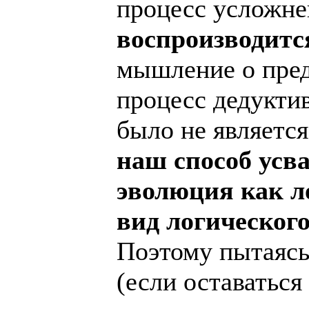
процесс усложн
воспроизводитс
мышление о предм
процесс дедукти
было не являетс
наш способ усв
эволюция как л
вид логического
Поэтому пытаясь
(если оставатьс