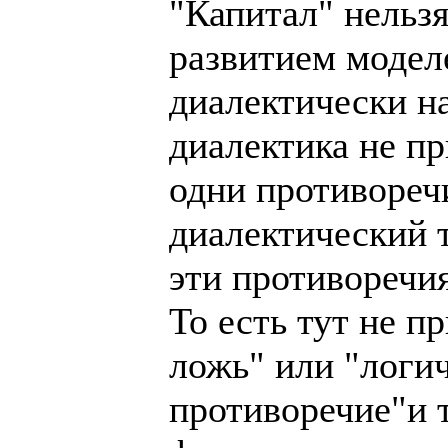
"Капитал" нельзя
развитием моделе
диалектически на
диалектика не пр
одни противоречи
диалектический т
эти противоречи
То есть тут не 
ложь" или "логи
противоречие"и т