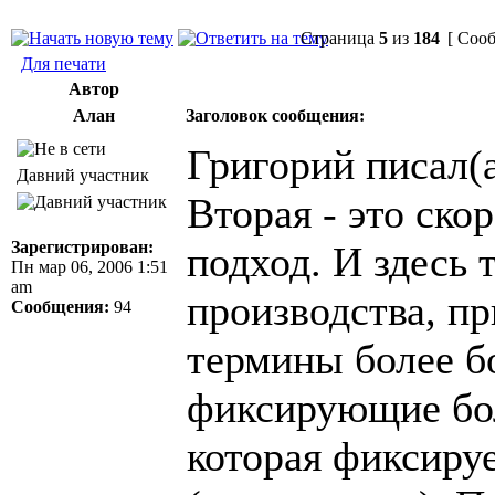
Страница
5
из
184
[ Сооб
Для печати
Автор
Алан
Заголовок сообщения:
Григорий писал(а
Давний участник
Вторая - это ск
Зарегистрирован:
подход. И здесь 
Пн мар 06, 2006 1:51
am
производства, пр
Сообщения:
94
термины более б
фиксирующие бол
которая фиксиру