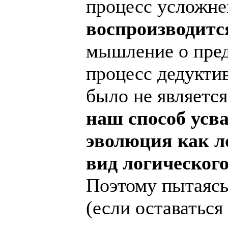
процесс усложн
воспроизводитс
мышление о предм
процесс дедукти
было не являетс
наш способ усв
эволюция как л
вид логического
Поэтому пытаясь
(если оставатьс