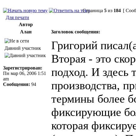
Страница
5
из
184
[ Сооб
Для печати
Автор
Алан
Заголовок сообщения:
Григорий писал(а
Давний участник
Вторая - это ск
Зарегистрирован:
подход. И здесь 
Пн мар 06, 2006 1:51
am
производства, пр
Сообщения:
94
термины более б
фиксирующие бол
которая фиксиру