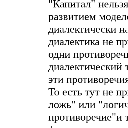
"Капитал" нельзя
развитием моделе
диалектически на
диалектика не пр
одни противоречи
диалектический т
эти противоречи
То есть тут не 
ложь" или "логи
противоречие"и т