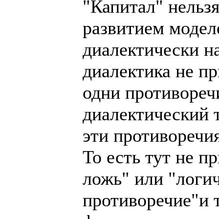
"Капитал" нельзя
развитием моделе
диалектически на
диалектика не пр
одни противоречи
диалектический т
эти противоречи
То есть тут не 
ложь" или "логи
противоречие"и т