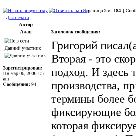
Страница
5
из
184
[ Сооб
Для печати
Автор
Алан
Заголовок сообщения:
Григорий писал(а
Давний участник
Вторая - это ск
Зарегистрирован:
подход. И здесь 
Пн мар 06, 2006 1:51
am
производства, пр
Сообщения:
94
термины более б
фиксирующие бол
которая фиксиру