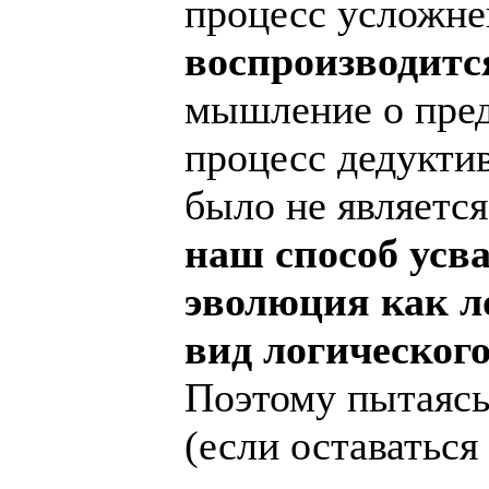
процесс усложн
воспроизводитс
мышление о предм
процесс дедукти
было не являетс
наш способ усв
эволюция как л
вид логического
Поэтому пытаясь
(если оставатьс