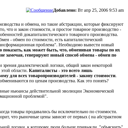
Добавлено:
Вт апр 25, 2006 9:53 am
оизводства и обмена, но такие абстракции, которые фиксируют
, что и закон стоимости, и простое товарное производство -
собенностей докапиталистического товарного производства.
мен - обмен по стоимости, есть капиталистический
трансформационная проблема". Необходимо вывести новый
о показать, как может быть, что, обменивая товары по их
не замечая, генерируют новый способ обмена - обмен по
чки зрения диалектической логики, общий закон некоторой
 этой области.
Капиталисты - это всего лишь
му для всех товаропроизводителей - закону стоимости
.
обмениваются по ценам производства. Как это понять?
сновные ньюансы действительной эволюции Экономической
рмационной проблемой".
когда товары продавались бы исключительно по стоимости.
ворит, что рыночные цены зависят от первых ( на абстрактном
льной логики, к которому люди больше привыкли, "объяснить"