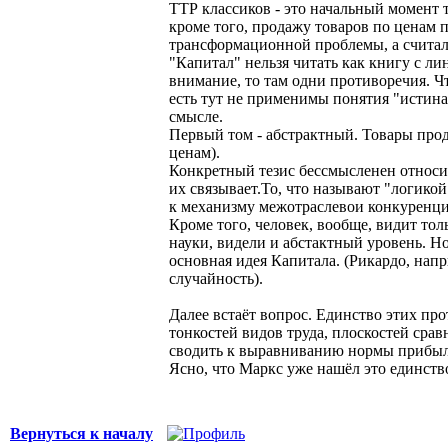
ТТР классиков - это начальный момент т
кроме того, продажу товаров по ценам 
трансформационной проблемы, а считали
"Капитал" нельзя читать как книгу с ли
внимание, то там одни противоречия. Чт
есть тут не применимы понятия "истина
смысле.
Первый том - абстрактный. Товары прод
ценам).
Конкретный тезис бессмысленен относите
их связывает.То, что называют "логико
к механизму межотраслевои конкуренции.
Кроме того, человек, вообще, видит тол
науки, видели и абстактный уровень. Но
основная идея Капитала. (Рикардо, напр
случайность).
Далее встаёт вопрос. Единство этих пр
тонкостей видов труда, плоскостей сравн
сводить к выравниванию нормы прибыли
Ясно, что Маркс уже нашёл это единство
Вернуться к началу