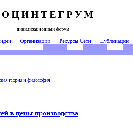
 О Ц И Н Т Е Г Р У М
цивилизационный форум
 идеи
Организации
Ресурсы Сети
Публикации
кая теория и философия
ей в цены производства