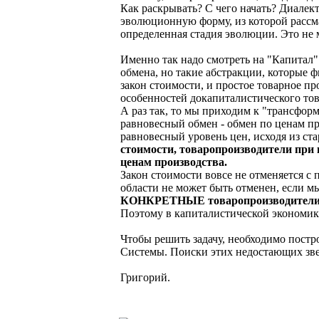
Как раскрывать? С чего начать? Диалек
эволюционную форму, из которой рассма
определенная стадия эволюции. Это не
Именно так надо смотреть на "Капитал" 
обмена, но такие абстракции, которые 
закон стоимости, и простое товарное п
особенностей докапиталистического тов
А раз так, то мы приходим к "трансфор
равновесный обмен - обмен по ценам п
равновесный уровень цен, исходя из ста
стоимости, товаропроизводители при 
ценам производства.
Закон стоимости вовсе не отменяется с 
области не может быть отменен, если м
КОНКРЕТНЫЕ товаропроизводители - и
Поэтому в капиталистической экономике
Чтобы решить задачу, необходимо пост
Системы. Поиски этих недостающих зве
Григорий.