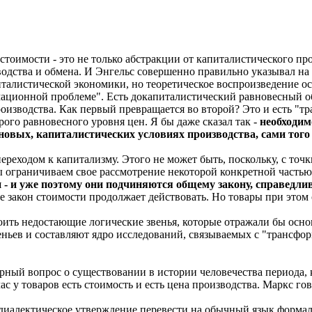
стоимости - это не только абстракции от капиталистического пр
дства и обмена. И Энгельс совершенно правильно указывал на то
италистической экономики, но теоретическое воспроизведение о
мационной проблеме". Есть докапиталистический равновесный об
роизводства. Как первый превращается во второй? Это и есть "
рого равновесного уровня цен. Я бы даже сказал так -
необходим
новых, капиталистических условиях производства, сами того 
переходом к капитализму. Этого не может быть, поскольку, с то
ы ограничиваем свое рассмотрение некоторой конкретной частью
 уже поэтому они подчиняются общему закону, справедливо
 закон стоимости продолжает действовать. Но товары при этом 
роить недостающие логические звенья, которые отражали бы о
ньев и составляют ядро исследований, связываемых с "трансфо
рный вопрос о существовании в истории человечества периода, 
с у товаров есть стоимость и есть цена производства. Маркс го
 диалектическое утверждение перевести на обычный язык форма