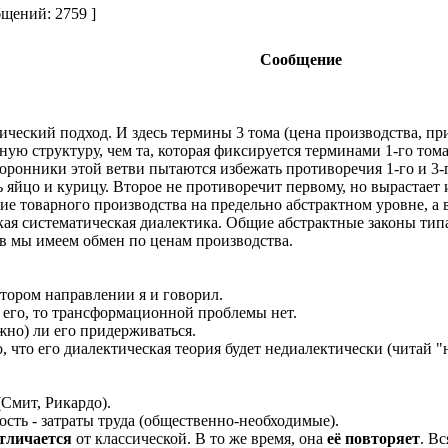
щений: 2759 ]
Сообщение
ический подход. И здесь термины 3 тома (цена производства, пр
 структуру, чем та, которая фиксируется терминами 1-го тома (
торонники этой ветви пытаются избежать противоречия 1-го и 3-г
ь яйцо и курицу. Второе не противоречит первому, но вырастает и
ие товарного производства на предельно абстрактном уровне, а 
ская систематическая диалектика. Общие абстрактные законы ти
ов мы имеем обмен по ценам производства.
тором направлении я и говорил.
я его, то трансформационной проблемы нет.
жно) ли его придерживаться.
о, что его диалектическая теория будет недиалектически (читай 
(Смит, Рикардо).
сть - затраты труда (общественно-необходимые).
тличается
от классической. В то же время, она
её повторяет
. В