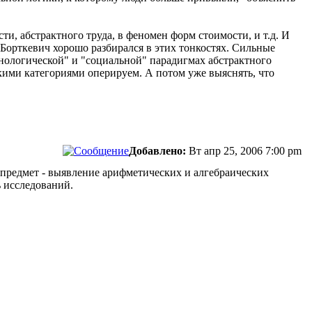
и, абстрактного труда, в феномен форм стоимости, и т.д. И
о Борткевич хорошо разбирался в этих тонкостях. Сильные
ехнологической" и "социальной" парадигмах абстрактного
акими категориями оперируем. А потом уже выяснять, что
Добавлено:
Вт апр 25, 2006 7:00 pm
о предмет - выявление арифметических и алгебраических
ь исследований.