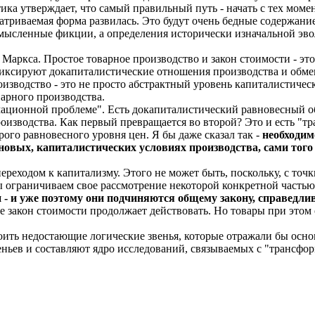
тика утверждает, что самый правильный путь - начать с тех мо
триваемая форма развилась. Это будут очень бедные содержание
 мысленные фикции, а определения исторически изначальной э
Маркса. Простое товарное производство и закон стоимости - это
фиксируют докапиталистические отношения производства и обмен
роизводство - это не просто абстрактный уровень капиталистиче
арного производства.
мационной проблеме". Есть докапиталистический равновесный об
роизводства. Как первый превращается во второй? Это и есть "
рого равновесного уровня цен. Я бы даже сказал так -
необходим
новых, капиталистических условиях производства, сами того 
переходом к капитализму. Этого не может быть, поскольку, с то
ы ограничиваем свое рассмотрение некоторой конкретной частью
 уже поэтому они подчиняются общему закону, справедливо
 закон стоимости продолжает действовать. Но товары при этом 
роить недостающие логические звенья, которые отражали бы о
ньев и составляют ядро исследований, связываемых с "трансфо