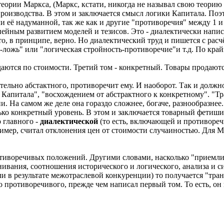
еории Маркса, (Маркс, кстати, никогда не называл свою теорию 
производства. В этом и заключается смысл логики Капитала. По
 её надуманной, так же как и другие "противоречия" между 1 и
нейным развитием моделей и тезисов. Это - диалектически напис
о, в принципе, верно. Но диалектический труд и пишется с расч
-ложь" или "логическая стройность-противоречие"и т.д. По край
аются по стоимости. Третий том - конкретный. Товары продаютс
льно абстактного, противоречит ему. И наоборот. Так и должно б
й Капитала", "восхождением от абстрактного к конкретному". "
 На самом же деле она гораздо сложнее, богаче, разнообразнее.
ько конкретный уровень. В этом и заключается товарный фетишиз
 главного -
диалектической
(то есть, включающей и противоре
имер, считал отклонения цен от стоимости случаиностью. Для Мар
отиворечивых положений. Другими словами, насколько "приемли
ивания, соотношения исторического и логического, анализа и синт
 в результате межотраслевой конкуренции) то получается "тра
 противоречивого, прежде чем написал первый том. То есть, он 