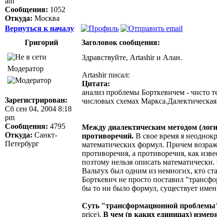
am
Сообщения:
1052
Откуда:
Москва
Вернуться к началу
Григорий
Заголовок сообщения:
Здравствуйте, Artashir и Алан.
Модератор
Artashir писал:
Цитата:
анализ проблемы Борткевичем - чисто т
Зарегистрирован:
числовых схемах Маркса.Далектическая 
Сб сен 04, 2004 8:18
pm
Сообщения:
4795
Между диалектическим методом (логи
Откуда:
Санкт-
противоречий.
В свое время я неоднокр
Петербург
математических формул. Причем возраже
противоречия, а противоречия, как изв
поэтому нельзя описать математически.
Вальтух был одним из немногих, кто с
Борткевич не просто поставил "трансф
бы то ни было формул, существует имен
Суть "трансформационной проблемы" 
price).
В чем (в каких единицах) измер