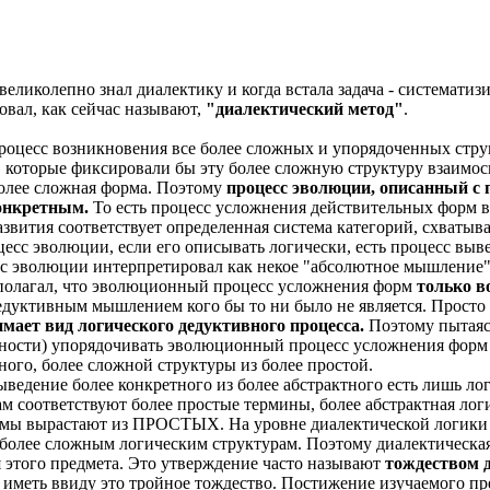
 великолепно знал диалектику и когда встала задача - системати
овал, как сейчас называют,
"диалектический метод"
.
роцесс возникновения все более сложных и упорядоченных стру
 которые фиксировали бы эту более сложную структуру взаимосв
более сложная форма. Поэтому
процесс эволюции, описанный с 
конкретным.
То есть процесс усложнения действительных форм в
азвития соответствует определенная система категорий, схват
цесс эволюции, если его описывать логически, есть процесс выв
с эволюции интерпретировал как некое "абсолютное мышление",
н полагал, что эволюционный процесс усложнения форм
только в
 дедуктивным мышлением кого бы то ни было не является. Просто
мает вид логического дедуктивного процесса.
Поэтому пытаясь
ости) упорядочивать эволюционный процесс усложнения форм и
ного, более сложной структуры из более простой.
выведение более конкретного из более абстрактного есть лишь л
 соответствуют более простые термины, более абстрактная лог
 вырастают из ПРОСТЫХ. На уровне диалектической логики э
 более сложным логическим структурам. Поэтому диалектическая
этого предмета. Это утверждение часто называют
тождеством д
о иметь ввиду это тройное тождество. Постижение изучаемого пред