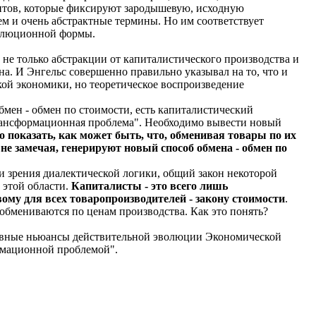
ментов, которые фиксируют зародышевую, исходную
м и очень абстрактные термины. Но им соответствует
волюционной формы.
 не только абстракции от капиталистического производства и
а. И Энгельс совершенно правильно указывал на то, что и
ской экономики, но теоретическое воспроизведение
мен - обмен по стоимости, есть капиталистический
трансформационная проблема". Необходимо вывести новый
о показать, как может быть, что, обменивая товары по их
не замечая, генерируют новый способ обмена - обмен по
чки зрения диалектической логики, общий закон некоторой
 этой области.
Капиталисты - это всего лишь
му для всех товаропроизводителей - закону стоимости
.
обмениваются по ценам производства. Как это понять?
сновные ньюансы действительной эволюции Экономической
рмационной проблемой".