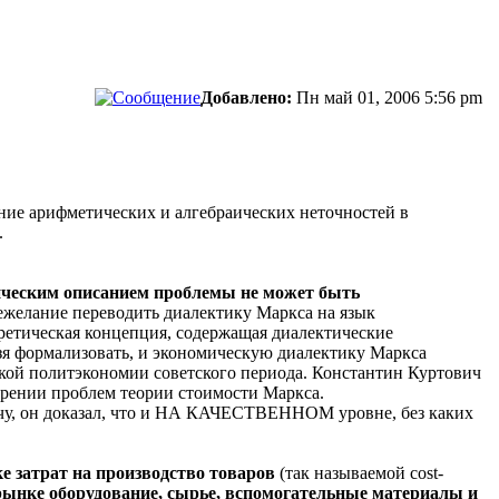
Добавлено:
Пн май 01, 2006 5:56 pm
ение арифметических и алгебраических неточностей в
.
ическим описанием проблемы не может быть
нежелание переводить диалектику Маркса на язык
оретическая концепция, содержащая диалектические
ьзя формализовать, и экономическую диалектику Маркса
ской политэкономии советского периода. Константин Куртович
трении проблем теории стоимости Маркса.
чу, он доказал, что и НА КАЧЕСТВЕННОМ уровне, без каких
 затрат на производство товаров
(так называемой cost-
 рынке оборудование, сырье, вспомогательные материалы и