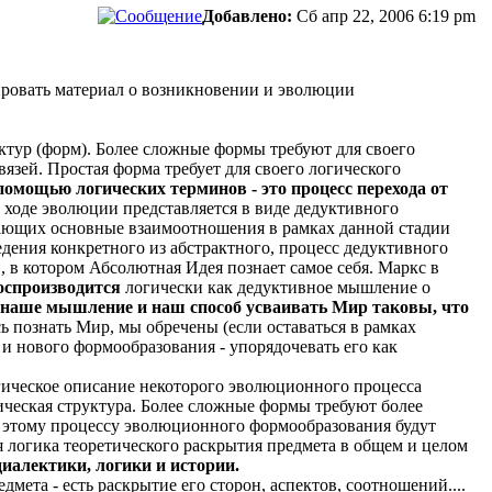
Добавлено:
Сб апр 22, 2006 6:19 pm
зировать материал о возникновении и эволюции
ктур (форм). Более сложные формы требуют для своего
язей. Простая форма требует для своего логического
помощью логических терминов - это процесс перехода от
 ходе эволюции представляется в виде дедуктивного
ывающих основные взаимоотношения в рамках данной стадии
едения конкретного из абстрактного, процесс дедуктивного
 в котором Абсолютная Идея познает самое себя. Маркс в
оспроизводится
логически как дедуктивное мышление о
наше мышление и наш способ усваивать Мир таковы, что
 познать Мир, мы обречены (если оставаться в рамках
 нового формообразования - упорядочевать его как
огическое описание некоторого эволюционного процесса
ическая структура. Более сложные формы требуют более
тому процессу эволюционного формообразования будут
 логика теоретического раскрытия предмета в общем и целом
иалектики, логики и истории.
мета - есть раскрытие его сторон, аспектов, соотношений....