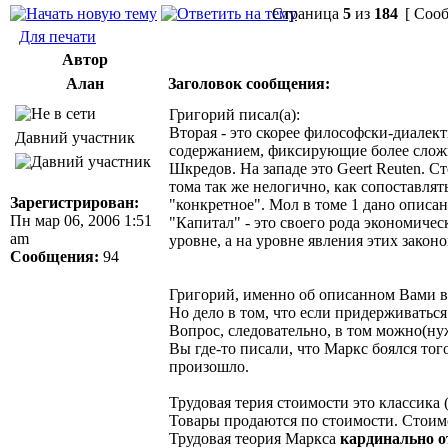
Страница
5
из
184
[ Сооб
Для печати
Автор
Алан
Заголовок сообщения:
Григорий писал(а):
Вторая - это скорее философски-диалект
Давний участник
содержанием, фиксирующие более сложную
Шкредов. На западе это Geert Reuten. С
тома так же нелогично, как сопоставлят
Зарегистрирован:
"конкретное". Мол в томе 1 дано описан
Пн мар 06, 2006 1:51
"Капитал" - это своего рода экономиче
am
уровне, а на уровне явления этих закон
Сообщения:
94
Григорий, именно об описанном Вами в
Но дело в том, что если придерживатьс
Вопрос, следовательно, в том можно(ну
Вы где-то писали, что Маркс боялся тог
произошло.
Трудовая терия стоимости это классика 
Товары продаются по стоимости. Стоимо
Трудовая теория Маркса
кардинально о