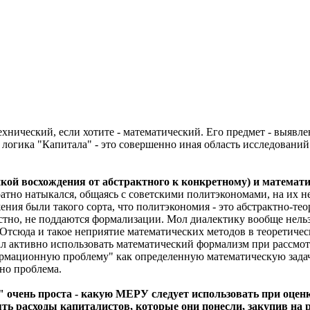
ехнический, если хотите - математический. Его предмет - выявл
логика "Капитала" - это совершенно иная область исследований
кой восхождения от абстрактного к конкретному) и математ
атно натыкался, общаясь с советскими политэкономами, на их 
ния были такого сорта, что политэкономия - это абстрактно-те
естно, не поддаются формализации. Мол диалектику вообще нел
 Отсюда и такое неприятие математических методов в теоретиче
тал активно использовать математический формализм при рассмо
ормационную проблему" как определенную математическую зада
но проблема.
очень проста - какую МЕРУ следует использовать при оценке
ять расходы капиталистов, которые они понесли, закупив на