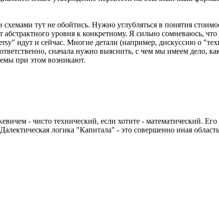
хемами тут не обойтись. Нужно углубляться в понятия стоимост
от абстрактного уровня к конкретному. Я сильно сомневаюсь, чт
oversy" идут и сейчас. Многие детали (например, дискуссию о "т
оответственно, сначала нужно выяснить, с чем мы имеем дело, к
лемы при этом возникают.
евичем - чисто технический, если хотите - математический. Ег
Далектическая логика "Капитала" - это совершенно иная област