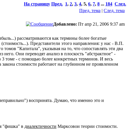
На страницу
Пред.
1
,
2
,
3
,
4
,
5
,
6
,
7
,
8
...
184
След.
Пред. тема
|
След. тема
Добавлено:
Пт апр 21, 2006 9:37 am
ибыль...) рассматриваются как термины более богатые
стоимость...). Представители этого направления: у нас - В.П.
о томов "Капитала", указывая на то, что сопоставлять эти два
з него. Они переводят анализ в плоскость "абстрактное" -
в 3 томе - с помощью более конкретных терминов. И весь
па закона стоимости работают на глубинном не проявленном
"неправильно") воспринята. Думаю, что именно это и
ся "фишка" в
диалектичности
Марксовои теории стоимости.