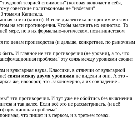
"трудовой теорией стоимости") которая включает в себя,
этому советские политэкономы не "избегали"
 3 томами Капитала.
анная книга (книги). И если диалектика не принимается во
ётом на эти противоречия. Чтобы выяснить их единство. То
ней мере, не в их формально-логическом, позитивистском
я по ценам производства (и дальше, конкретнее, по рыночным
ыть. И главное не эти противоречия (не уровни), а то, что
Трансфомационная проблема" эту связь между уровнями сводит
м и вульгарная наука. Классики, в отличии от вульгарной
чие)
связи между двумя уровнями
не видели и они. А это -
кса же, наоборот, это -закономерно, а их совпадение -
мы" эти противоречия. И тут уже не обойтись без выяснения
еза и так далее. Если всё это не рассматривать, (и всё
нсформационная проблема".
понимал, что пишет и в первом, и в третьем томах.