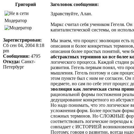
Григорий
Заголовок сообщения:
Здравствуйте, Алан.
Модератор
Маркс считал себя учеником Гегеля. Он
капиталистической системы, он использ
Зарегистрирован:
Мы знаем, что процесс эволюции есть п
Сб сен 04, 2004 8:18
описания и более конкретных терминов,
pm
описания более простых понятий, чем 
Сообщения:
4795
абстрактных терминов ко все более 
Откуда:
Санкт-
логического процесса. Каждой стадии р
Петербург
развития. Гегель первым понял, что про
мышления. Гегель поэтому и сам процес
этом пункте был с ним не согласен. О
предмете, но сам по себе этот процесс
эволюция как логическая схема прини
рациональной формы постижения реальн
дедуцирование конкретного из абстракт
Но надо понимать, что это логическое 
усложнения форм. Более простым формам
сложных терминов. Но СЛОЖНЫЕ формы
соответствовать логические переходы к
совпадает с ИСТОРИЕЙ возникновения 
Поэтому, говоря о развитии, всегда над