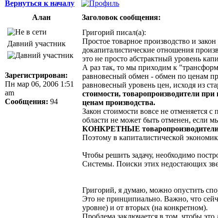
Вернуться к началу
Алан
Заголовок сообщения:
Григорий писал(а):
Простое товарное производство и закон 
Давний участник
докапиталистические отношения произво
это не просто абстрактный уровень кап
А раз так, то мы приходим к "трансфор
Зарегистрирован:
равновесный обмен - обмен по ценам п
Пн мар 06, 2006 1:51
равновесный уровень цен, исходя из ста
am
стоимости, товаропроизводители при 
Сообщения:
94
ценам производства.
Закон стоимости вовсе не отменяется с 
области не может быть отменен, если м
КОНКРЕТНЫЕ товаропроизводители - и
Поэтому в капиталистической экономике
Чтобы решить задачу, необходимо пост
Системы. Поиски этих недостающих зве
Григорий, я думаю, можно опустить спо
Это не принципиально. Важно, что сейча
уровне) и от вторых (на конкретном).
Проблема заключается в том, чтобы это