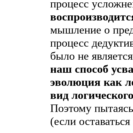
процесс усложн
воспроизводитс
мышление о предм
процесс дедукти
было не являетс
наш способ усв
эволюция как л
вид логического
Поэтому пытаясь
(если оставатьс