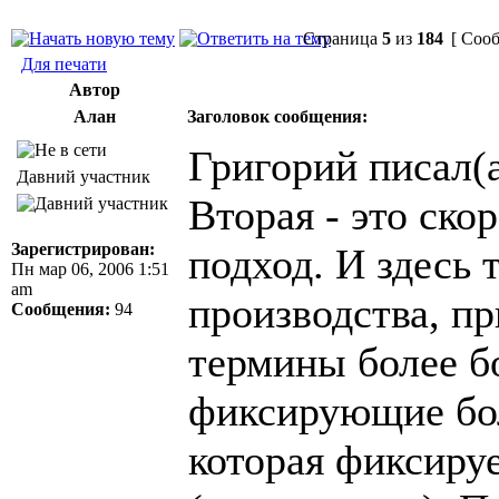
Страница
5
из
184
[ Сооб
Для печати
Автор
Алан
Заголовок сообщения:
Григорий писал(а
Давний участник
Вторая - это ск
Зарегистрирован:
подход. И здесь 
Пн мар 06, 2006 1:51
am
производства, пр
Сообщения:
94
термины более б
фиксирующие бол
которая фиксиру