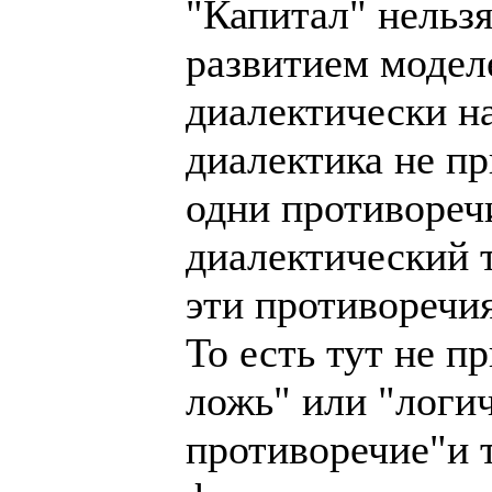
"Капитал" нельзя
развитием моделе
диалектически на
диалектика не пр
одни противоречи
диалектический т
эти противоречи
То есть тут не 
ложь" или "логи
противоречие"и т