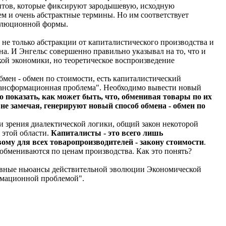
ментов, которые фиксируют зародышевую, исходную
м и очень абстрактные термины. Но им соответствует
волюционной формы.
 не только абстракции от капиталистического производства и
а. И Энгельс совершенно правильно указывал на то, что и
ской экономики, но теоретическое воспроизведение
мен - обмен по стоимости, есть капиталистический
трансформационная проблема". Необходимо вывести новый
о показать, как может быть, что, обменивая товары по их
не замечая, генерируют новый способ обмена - обмен по
чки зрения диалектической логики, общий закон некоторой
 этой области.
Капиталисты - это всего лишь
му для всех товаропроизводителей - закону стоимости
.
обмениваются по ценам производства. Как это понять?
сновные ньюансы действительной эволюции Экономической
рмационной проблемой".