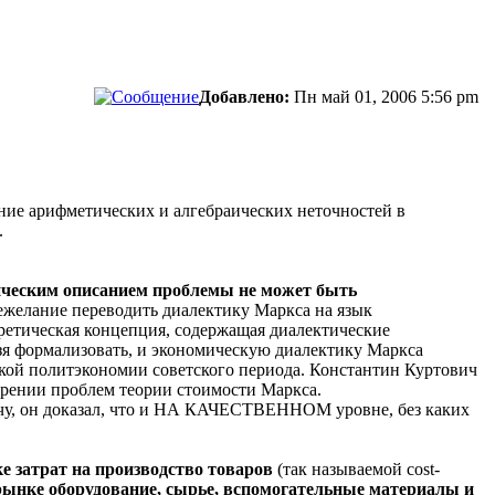
Добавлено:
Пн май 01, 2006 5:56 pm
ение арифметических и алгебраических неточностей в
.
ическим описанием проблемы не может быть
нежелание переводить диалектику Маркса на язык
оретическая концепция, содержащая диалектические
ьзя формализовать, и экономическую диалектику Маркса
ской политэкономии советского периода. Константин Куртович
трении проблем теории стоимости Маркса.
чу, он доказал, что и НА КАЧЕСТВЕННОМ уровне, без каких
 затрат на производство товаров
(так называемой cost-
 рынке оборудование, сырье, вспомогательные материалы и