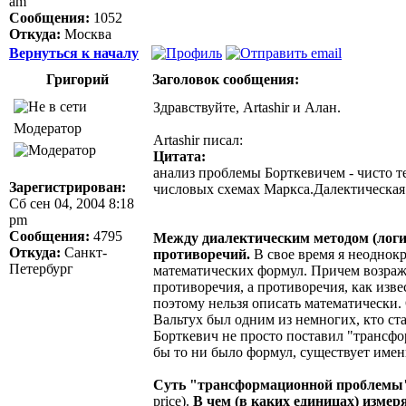
am
Сообщения:
1052
Откуда:
Москва
Вернуться к началу
Григорий
Заголовок сообщения:
Здравствуйте, Artashir и Алан.
Модератор
Artashir писал:
Цитата:
анализ проблемы Борткевичем - чисто т
Зарегистрирован:
числовых схемах Маркса.Далектическая 
Сб сен 04, 2004 8:18
pm
Сообщения:
4795
Между диалектическим методом (логи
Откуда:
Санкт-
противоречий.
В свое время я неоднокр
Петербург
математических формул. Причем возраже
противоречия, а противоречия, как изв
поэтому нельзя описать математически.
Вальтух был одним из немногих, кто с
Борткевич не просто поставил "трансф
бы то ни было формул, существует имен
Суть "трансформационной проблемы" 
price).
В чем (в каких единицах) измер