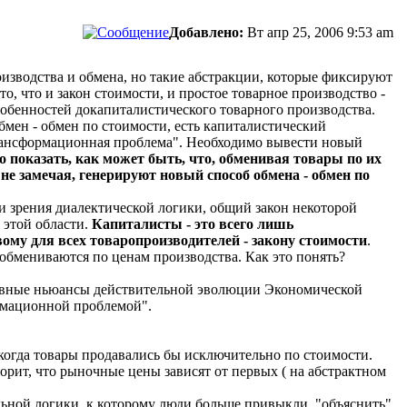
Добавлено:
Вт апр 25, 2006 9:53 am
оизводства и обмена, но такие абстракции, которые фиксируют
, что и закон стоимости, и простое товарное производство -
собенностей докапиталистического товарного производства.
мен - обмен по стоимости, есть капиталистический
трансформационная проблема". Необходимо вывести новый
о показать, как может быть, что, обменивая товары по их
не замечая, генерируют новый способ обмена - обмен по
чки зрения диалектической логики, общий закон некоторой
 этой области.
Капиталисты - это всего лишь
му для всех товаропроизводителей - закону стоимости
.
обмениваются по ценам производства. Как это понять?
сновные ньюансы действительной эволюции Экономической
рмационной проблемой".
когда товары продавались бы исключительно по стоимости.
ворит, что рыночные цены зависят от первых ( на абстрактном
льной логики, к которому люди больше привыкли, "объяснить"