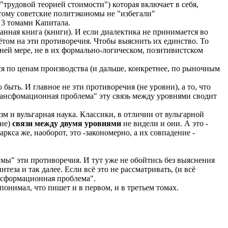
"трудовой теорией стоимости") которая включает в себя,
этому советские политэкономы не "избегали"
 3 томами Капитала.
анная книга (книги). И если диалектика не принимается во
ётом на эти противоречия. Чтобы выяснить их единство. То
ней мере, не в их формально-логическом, позитивистском
я по ценам производства (и дальше, конкретнее, по рыночным
ыть. И главное не эти противоречия (не уровни), а то, что
Трансфомационная проблема" эту связь между уровнями сводит
м и вульгарная наука. Классики, в отличии от вульгарной
чие)
связи между двумя уровнями
не видели и они. А это -
кса же, наоборот, это -закономерно, а их совпадение -
мы" эти противоречия. И тут уже не обойтись без выяснения
еза и так далее. Если всё это не рассматривать, (и всё
нсформационная проблема".
понимал, что пишет и в первом, и в третьем томах.