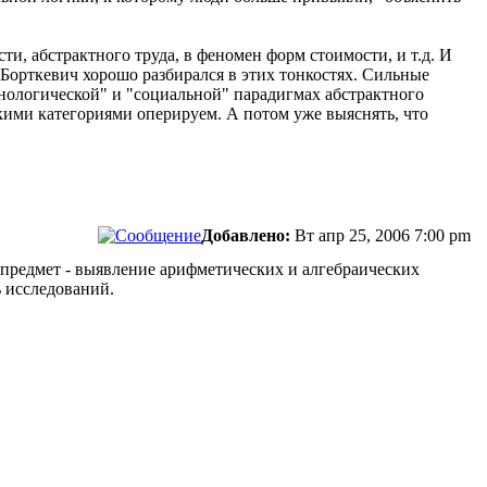
и, абстрактного труда, в феномен форм стоимости, и т.д. И
о Борткевич хорошо разбирался в этих тонкостях. Сильные
ехнологической" и "социальной" парадигмах абстрактного
акими категориями оперируем. А потом уже выяснять, что
Добавлено:
Вт апр 25, 2006 7:00 pm
о предмет - выявление арифметических и алгебраических
ь исследований.