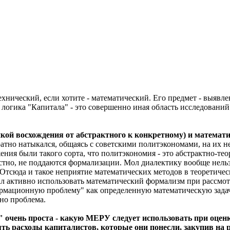
ехнический, если хотите - математический. Его предмет - выявл
логика "Капитала" - это совершенно иная область исследований
кой восхождения от абстрактного к конкретному) и математ
атно натыкался, общаясь с советскими политэкономами, на их 
ния были такого сорта, что политэкономия - это абстрактно-те
естно, не поддаются формализации. Мол диалектику вообще нел
 Отсюда и такое неприятие математических методов в теоретиче
тал активно использовать математический формализм при рассмо
ормационную проблему" как определенную математическую зада
но проблема.
очень проста - какую МЕРУ следует использовать при оценке
ять расходы капиталистов, которые они понесли, закупив на