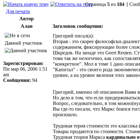
Страница
5
из
184
[ Сооб
Для печати
Автор
Алан
Заголовок сообщения:
Григорий писал(а):
Вторая - это скорее философски-диалект
Давний участник
содержанием, фиксирующие более сложную
Шкредов. На западе это Geert Reuten. С
тома так же нелогично, как сопоставлят
Зарегистрирован:
"конкретное". Мол в томе 1 дано описан
Пн мар 06, 2006 1:51
"Капитал" - это своего рода экономиче
am
уровне, а на уровне явления этих закон
Сообщения:
94
Григорий, именно об описанном Вами в
Но дело в том, что если придерживатьс
Вопрос, следовательно, в том можно(ну
Вы где-то писали, что Маркс боялся тог
произошло.
Трудовая терия стоимости это классика 
Товары продаются по стоимости. Стоимо
Трудовая теория Маркса
кардинально о