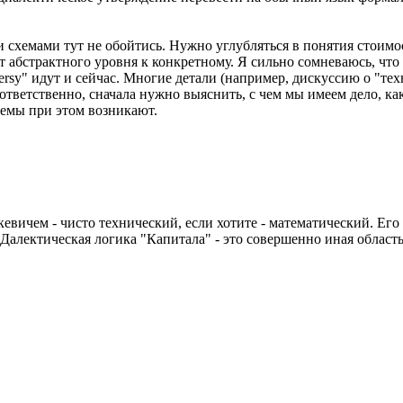
хемами тут не обойтись. Нужно углубляться в понятия стоимост
от абстрактного уровня к конкретному. Я сильно сомневаюсь, чт
oversy" идут и сейчас. Многие детали (например, дискуссию о "т
оответственно, сначала нужно выяснить, с чем мы имеем дело, к
лемы при этом возникают.
евичем - чисто технический, если хотите - математический. Ег
Далектическая логика "Капитала" - это совершенно иная област