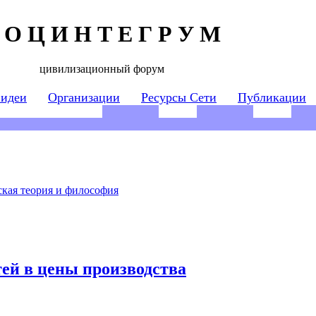
 О Ц И Н Т Е Г Р У М
цивилизационный форум
 идеи
Организации
Ресурсы Сети
Публикации
кая теория и философия
ей в цены производства