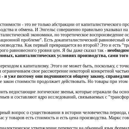
стоимости - это не только абстракции от капиталистического пр
дства и обмена. И Энгельс совершенно правильно указывал на то
италистической экономики, но теоретическое воспроизведение о
мационной проблеме". Есть докапиталистический равновесный об
роизводства. Как первый превращается во второй? Это и есть "
рого равновесного уровня цен. Я бы даже сказал так -
необходим
новых, капиталистических условиях производства, сами того 
переходом к капитализму. Этого не может быть, поскольку, с то
ы ограничиваем свое рассмотрение некоторой конкретной частью
 уже поэтому они подчиняются общему закону, справедливо
 закон стоимости продолжает действовать. Но товары при этом 
роить недостающие логические звенья, которые отражали бы о
ньев и составляют ядро исследований, связываемых с "трансфо
рный вопрос о существовании в истории человечества периода, 
с у товаров есть стоимость и есть цена производства. Маркс го
 диалектическое утверждение перевести на обычный язык форма