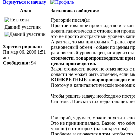
Вернуться к началу
Алан
Заголовок сообщения:
Григорий писал(а):
Простое товарное производство и закон 
Давний участник
докапиталистические отношения произво
это не просто абстрактный уровень кап
А раз так, то мы приходим к "трансфор
Зарегистрирован:
равновесный обмен - обмен по ценам п
Пн мар 06, 2006 1:51
равновесный уровень цен, исходя из ста
am
стоимости, товаропроизводители при 
Сообщения:
94
ценам производства.
Закон стоимости вовсе не отменяется с 
области не может быть отменен, если м
КОНКРЕТНЫЕ товаропроизводители - и
Поэтому в капиталистической экономике
Чтобы решить задачу, необходимо пост
Системы. Поиски этих недостающих зве
Григорий, я думаю, можно опустить спо
Это не принципиально. Важно, что сейча
уровне) и от вторых (на конкретном).
Проблема заключается в том, чтобы это