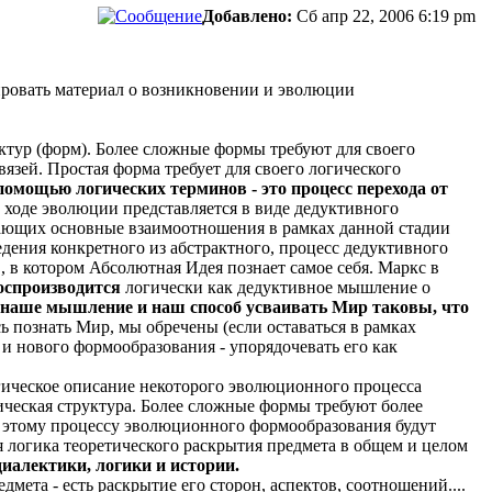
Добавлено:
Сб апр 22, 2006 6:19 pm
зировать материал о возникновении и эволюции
ктур (форм). Более сложные формы требуют для своего
язей. Простая форма требует для своего логического
помощью логических терминов - это процесс перехода от
 ходе эволюции представляется в виде дедуктивного
ывающих основные взаимоотношения в рамках данной стадии
едения конкретного из абстрактного, процесс дедуктивного
 в котором Абсолютная Идея познает самое себя. Маркс в
оспроизводится
логически как дедуктивное мышление о
наше мышление и наш способ усваивать Мир таковы, что
 познать Мир, мы обречены (если оставаться в рамках
 нового формообразования - упорядочевать его как
огическое описание некоторого эволюционного процесса
ическая структура. Более сложные формы требуют более
тому процессу эволюционного формообразования будут
 логика теоретического раскрытия предмета в общем и целом
иалектики, логики и истории.
мета - есть раскрытие его сторон, аспектов, соотношений....