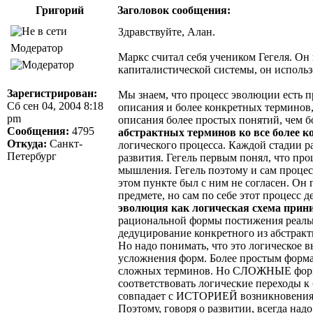
Григорий
Заголовок сообщения:
Здравствуйте, Алан.
Модератор
Маркс считал себя учеником Гегеля. Он
капиталистической системы, он использ
Зарегистрирован:
Мы знаем, что процесс эволюции есть п
Сб сен 04, 2004 8:18
описания и более конкретных терминов,
pm
описания более простых понятий, чем 
Сообщения:
4795
абстрактных терминов ко все более 
Откуда:
Санкт-
логического процесса. Каждой стадии р
Петербург
развития. Гегель первым понял, что про
мышления. Гегель поэтому и сам процес
этом пункте был с ним не согласен. О
предмете, но сам по себе этот процесс
эволюция как логическая схема прини
рациональной формы постижения реальн
дедуцирование конкретного из абстракт
Но надо понимать, что это логическое 
усложнения форм. Более простым формам
сложных терминов. Но СЛОЖНЫЕ формы
соответствовать логические переходы к
совпадает с ИСТОРИЕЙ возникновения 
Поэтому, говоря о развитии, всегда над