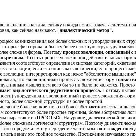
 великолепно знал диалектику и когда встала задача - системати
овал, как сейчас называют,
"диалектический метод"
.
роцесс возникновения все более сложных и упорядоченных стру
 которые фиксировали бы эту более сложную структуру взаимосв
более сложная форма. Поэтому
процесс эволюции, описанный с 
конкретным.
То есть процесс усложнения действительных форм в
азвития соответствует определенная система категорий, схват
цесс эволюции, если его описывать логически, есть процесс выв
с эволюции интерпретировал как некое "абсолютное мышление",
н полагал, что эволюционный процесс усложнения форм
только в
 дедуктивным мышлением кого бы то ни было не является. Просто
мает вид логического дедуктивного процесса.
Поэтому пытаясь
ости) упорядочивать эволюционный процесс усложнения форм и
ного, более сложной структуры из более простой.
выведение более конкретного из более абстрактного есть лишь л
 соответствуют более простые термины, более абстрактная лог
 вырастают из ПРОСТЫХ. На уровне диалектической логики э
 более сложным логическим структурам. Поэтому диалектическая
этого предмета. Это утверждение часто называют
тождеством д
о иметь ввиду это тройное тождество. Постижение изучаемого пред