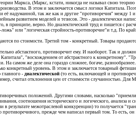
еории Маркса, (Маркс, кстати, никогда не называл свою теорию 
производства. В этом и заключается смысл логики Капитала. По
 её надуманной, так же как и другие "противоречия" между 1 и
нейным развитием моделей и тезисов. Это - диалектически напис
о, в принципе, верно. Но диалектический труд и пишется с расч
-ложь" или "логическая стройность-противоречие"и т.д. По край
аются по стоимости. Третий том - конкретный. Товары продаютс
льно абстактного, противоречит ему. И наоборот. Так и должно б
й Капитала", "восхождением от абстрактного к конкретному". "
 На самом же деле она гораздо сложнее, богаче, разнообразнее.
ько конкретный уровень. В этом и заключается товарный фетишиз
 главного -
диалектической
(то есть, включающей и противоре
имер, считал отклонения цен от стоимости случаиностью. Для Мар
отиворечивых положений. Другими словами, насколько "приемли
ивания, соотношения исторического и логического, анализа и синт
 в результате межотраслевой конкуренции) то получается "тра
 противоречивого, прежде чем написал первый том. То есть, он 