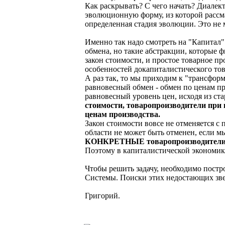
Как раскрывать? С чего начать? Диалек
эволюционную форму, из которой рассма
определенная стадия эволюции. Это не
Именно так надо смотреть на "Капитал" 
обмена, но такие абстракции, которые 
закон стоимости, и простое товарное п
особенностей докапиталистического тов
А раз так, то мы приходим к "трансфор
равновесный обмен - обмен по ценам п
равновесный уровень цен, исходя из ста
стоимости, товаропроизводители при 
ценам производства.
Закон стоимости вовсе не отменяется с 
области не может быть отменен, если м
КОНКРЕТНЫЕ товаропроизводители - и
Поэтому в капиталистической экономике
Чтобы решить задачу, необходимо пост
Системы. Поиски этих недостающих зве
Григорий.