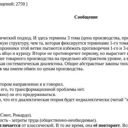
щений: 2759 ]
Сообщение
ический подход. И здесь термины 3 тома (цена производства, пр
 структуру, чем та, которая фиксируется терминами 1-го тома (
торонники этой ветви пытаются избежать противоречия 1-го и 3-г
ь яйцо и курицу. Второе не противоречит первому, но вырастает и
ие товарного производства на предельно абстрактном уровне, а 
ская систематическая диалектика. Общие абстрактные законы ти
ов мы имеем обмен по ценам производства.
тором направлении я и говорил.
я его, то трансформационной проблемы нет.
жно) ли его придерживаться.
о, что его диалектическая теория будет недиалектически (читай 
(Смит, Рикардо).
сть - затраты труда (общественно-необходимые).
тличается
от классической. В то же время, она
её повторяет
. В