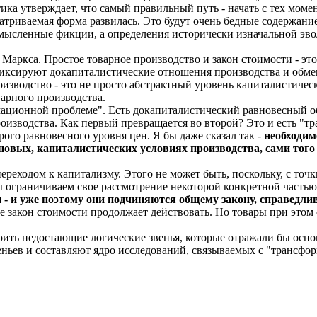
тика утверждает, что самый правильный путь - начать с тех мо
триваемая форма развилась. Это будут очень бедные содержание
 мысленные фикции, а определения исторически изначальной э
Маркса. Простое товарное производство и закон стоимости - это
фиксируют докапиталистические отношения производства и обмен
роизводство - это не просто абстрактный уровень капиталистиче
арного производства.
мационной проблеме". Есть докапиталистический равновесный об
роизводства. Как первый превращается во второй? Это и есть "
рого равновесного уровня цен. Я бы даже сказал так -
необходим
новых, капиталистических условиях производства, сами того 
переходом к капитализму. Этого не может быть, поскольку, с то
ы ограничиваем свое рассмотрение некоторой конкретной частью
 уже поэтому они подчиняются общему закону, справедливо
 закон стоимости продолжает действовать. Но товары при этом 
роить недостающие логические звенья, которые отражали бы о
ньев и составляют ядро исследований, связываемых с "трансфо