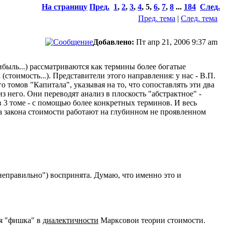
На страницу
Пред.
1
,
2
,
3
,
4
,
5
,
6
,
7
,
8
...
184
След.
Пред. тема
|
След. тема
Добавлено:
Пт апр 21, 2006 9:37 am
ибыль...) рассматриваются как термины более богатые
стоимость...). Представители этого направления: у нас - В.П.
о томов "Капитала", указывая на то, что сопоставлять эти два
з него. Они переводят анализ в плоскость "абстрактное" -
в 3 томе - с помощью более конкретных терминов. И весь
па закона стоимости работают на глубинном не проявленном
"неправильно") воспринята. Думаю, что именно это и
ся "фишка" в
диалектичности
Марксовои теории стоимости.