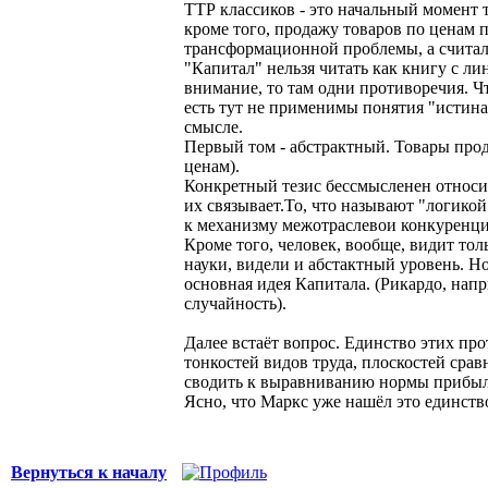
ТТР классиков - это начальный момент т
кроме того, продажу товаров по ценам 
трансформационной проблемы, а считали
"Капитал" нельзя читать как книгу с ли
внимание, то там одни противоречия. Чт
есть тут не применимы понятия "истина
смысле.
Первый том - абстрактный. Товары прод
ценам).
Конкретный тезис бессмысленен относите
их связывает.То, что называют "логико
к механизму межотраслевои конкуренции.
Кроме того, человек, вообще, видит тол
науки, видели и абстактный уровень. Но
основная идея Капитала. (Рикардо, напр
случайность).
Далее встаёт вопрос. Единство этих пр
тонкостей видов труда, плоскостей сравн
сводить к выравниванию нормы прибыли
Ясно, что Маркс уже нашёл это единство
Вернуться к началу