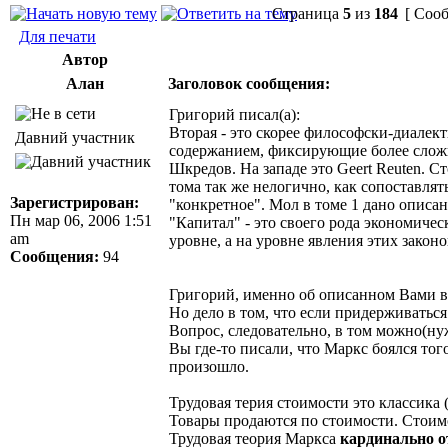
Страница
5
из
184
[ Сооб
Для печати
Автор
Алан
Заголовок сообщения:
Григорий писал(а):
Вторая - это скорее философски-диалект
Давний участник
содержанием, фиксирующие более сложную
Шкредов. На западе это Geert Reuten. С
тома так же нелогично, как сопоставлят
Зарегистрирован:
"конкретное". Мол в томе 1 дано описан
Пн мар 06, 2006 1:51
"Капитал" - это своего рода экономиче
am
уровне, а на уровне явления этих закон
Сообщения:
94
Григорий, именно об описанном Вами в
Но дело в том, что если придерживатьс
Вопрос, следовательно, в том можно(ну
Вы где-то писали, что Маркс боялся тог
произошло.
Трудовая терия стоимости это классика 
Товары продаются по стоимости. Стоимо
Трудовая теория Маркса
кардинально о