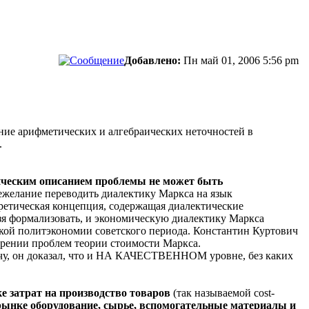
Добавлено:
Пн май 01, 2006 5:56 pm
ение арифметических и алгебраических неточностей в
.
ическим описанием проблемы не может быть
нежелание переводить диалектику Маркса на язык
оретическая концепция, содержащая диалектические
ьзя формализовать, и экономическую диалектику Маркса
ской политэкономии советского периода. Константин Куртович
трении проблем теории стоимости Маркса.
чу, он доказал, что и НА КАЧЕСТВЕННОМ уровне, без каких
 затрат на производство товаров
(так называемой cost-
 рынке оборудование, сырье, вспомогательные материалы и