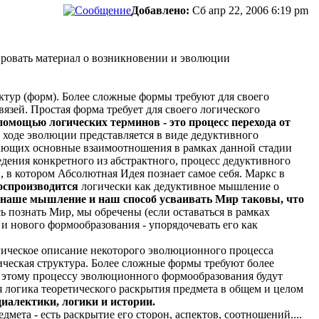
Добавлено:
Сб апр 22, 2006 6:19 pm
зировать материал о возникновении и эволюции
ктур (форм). Более сложные формы требуют для своего
язей. Простая форма требует для своего логического
помощью логических терминов - это процесс перехода от
 ходе эволюции представляется в виде дедуктивного
ывающих основные взаимоотношения в рамках данной стадии
едения конкретного из абстрактного, процесс дедуктивного
 в котором Абсолютная Идея познает самое себя. Маркс в
оспроизводится
логически как дедуктивное мышление о
наше мышление и наш способ усваивать Мир таковы, что
 познать Мир, мы обречены (если оставаться в рамках
 нового формообразования - упорядочевать его как
огическое описание некоторого эволюционного процесса
ическая структура. Более сложные формы требуют более
тому процессу эволюционного формообразования будут
 логика теоретического раскрытия предмета в общем и целом
иалектики, логики и истории.
мета - есть раскрытие его сторон, аспектов, соотношений....