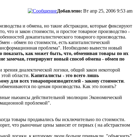
Добавлено:
Вт апр 25, 2006 9:53 am
оизводства и обмена, но такие абстракции, которые фиксируют
, что и закон стоимости, и простое товарное производство -
собенностей докапиталистического товарного производства.
мен - обмен по стоимости, есть капиталистический
трансформационная проблема". Необходимо вывести новый
о показать, как может быть, что, обменивая товары по их
не замечая, генерируют новый способ обмена - обмен по
чки зрения диалектической логики, общий закон некоторой
 этой области.
Капиталисты - это всего лишь
му для всех товаропроизводителей - закону стоимости
.
обмениваются по ценам производства. Как это понять?
сновные ньюансы действительной эволюции Экономической
рмационной проблемой".
когда товары продавались бы исключительно по стоимости.
ворит, что рыночные цены зависят от первых ( на абстрактном
льной логики, к которому люди больше привыкли, "объяснить"