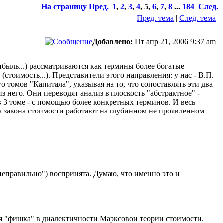
На страницу
Пред.
1
,
2
,
3
,
4
,
5
,
6
,
7
,
8
...
184
След.
Пред. тема
|
След. тема
Добавлено:
Пт апр 21, 2006 9:37 am
ибыль...) рассматриваются как термины более богатые
стоимость...). Представители этого направления: у нас - В.П.
о томов "Капитала", указывая на то, что сопоставлять эти два
з него. Они переводят анализ в плоскость "абстрактное" -
в 3 томе - с помощью более конкретных терминов. И весь
па закона стоимости работают на глубинном не проявленном
"неправильно") воспринята. Думаю, что именно это и
ся "фишка" в
диалектичности
Марксовои теории стоимости.