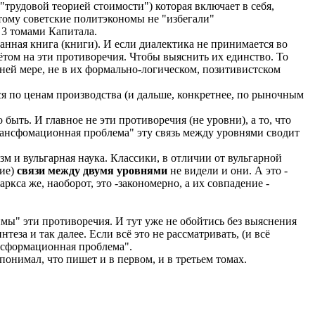
"трудовой теорией стоимости") которая включает в себя,
этому советские политэкономы не "избегали"
 3 томами Капитала.
анная книга (книги). И если диалектика не принимается во
ётом на эти противоречия. Чтобы выяснить их единство. То
ней мере, не в их формально-логическом, позитивистском
я по ценам производства (и дальше, конкретнее, по рыночным
ыть. И главное не эти противоречия (не уровни), а то, что
Трансфомационная проблема" эту связь между уровнями сводит
м и вульгарная наука. Классики, в отличии от вульгарной
чие)
связи между двумя уровнями
не видели и они. А это -
кса же, наоборот, это -закономерно, а их совпадение -
мы" эти противоречия. И тут уже не обойтись без выяснения
еза и так далее. Если всё это не рассматривать, (и всё
нсформационная проблема".
понимал, что пишет и в первом, и в третьем томах.