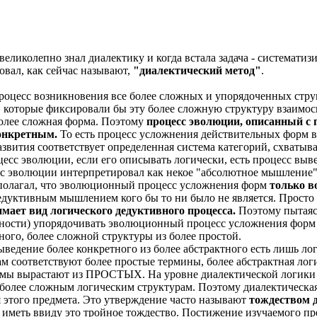
 великолепно знал диалектику и когда встала задача - системати
овал, как сейчас называют,
"диалектический метод"
.
роцесс возникновения все более сложных и упорядоченных стру
 которые фиксировали бы эту более сложную структуру взаимосв
более сложная форма. Поэтому
процесс эволюции, описанный с 
конкретным.
То есть процесс усложнения действительных форм в
азвития соответствует определенная система категорий, схват
цесс эволюции, если его описывать логически, есть процесс выв
с эволюции интерпретировал как некое "абсолютное мышление",
н полагал, что эволюционный процесс усложнения форм
только в
 дедуктивным мышлением кого бы то ни было не является. Просто
мает вид логического дедуктивного процесса.
Поэтому пытаясь
ости) упорядочивать эволюционный процесс усложнения форм и
ного, более сложной структуры из более простой.
выведение более конкретного из более абстрактного есть лишь л
 соответствуют более простые термины, более абстрактная лог
 вырастают из ПРОСТЫХ. На уровне диалектической логики э
 более сложным логическим структурам. Поэтому диалектическая
этого предмета. Это утверждение часто называют
тождеством д
о иметь ввиду это тройное тождество. Постижение изучаемого пред