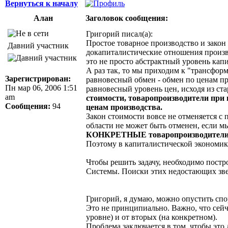
Вернуться к началу
Алан
Заголовок сообщения:
Григорий писал(а):
Простое товарное производство и закон 
Давний участник
докапиталистические отношения произво
это не просто абстрактный уровень кап
А раз так, то мы приходим к "трансфор
Зарегистрирован:
равновесный обмен - обмен по ценам п
Пн мар 06, 2006 1:51
равновесный уровень цен, исходя из ста
am
стоимости, товаропроизводители при 
Сообщения:
94
ценам производства.
Закон стоимости вовсе не отменяется с 
области не может быть отменен, если м
КОНКРЕТНЫЕ товаропроизводители - и
Поэтому в капиталистической экономике
Чтобы решить задачу, необходимо пост
Системы. Поиски этих недостающих зве
Григорий, я думаю, можно опустить спо
Это не принципиально. Важно, что сейча
уровне) и от вторых (на конкретном).
Проблема заключается в том, чтобы это