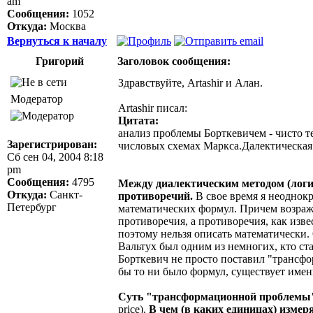
am
Сообщения:
1052
Откуда:
Москва
Вернуться к началу
Григорий
Заголовок сообщения:
Здравствуйте, Artashir и Алан.
Модератор
Artashir писал:
Цитата:
анализ проблемы Борткевичем - чисто т
Зарегистрирован:
числовых схемах Маркса.Далектическая 
Сб сен 04, 2004 8:18
pm
Сообщения:
4795
Между диалектическим методом (логи
Откуда:
Санкт-
противоречий.
В свое время я неоднокр
Петербург
математических формул. Причем возраже
противоречия, а противоречия, как изв
поэтому нельзя описать математически.
Вальтух был одним из немногих, кто с
Борткевич не просто поставил "трансф
бы то ни было формул, существует имен
Суть "трансформационной проблемы" 
price).
В чем (в каких единицах) измер