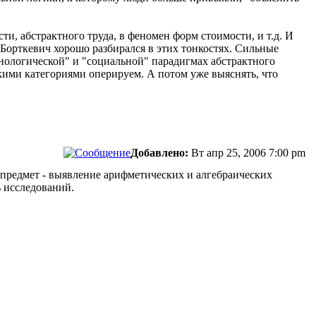
и, абстрактного труда, в феномен форм стоимости, и т.д. И
о Борткевич хорошо разбирался в этих тонкостях. Сильные
ехнологической" и "социальной" парадигмах абстрактного
акими категориями оперируем. А потом уже выяснять, что
Добавлено:
Вт апр 25, 2006 7:00 pm
о предмет - выявление арифметических и алгебраических
ь исследований.