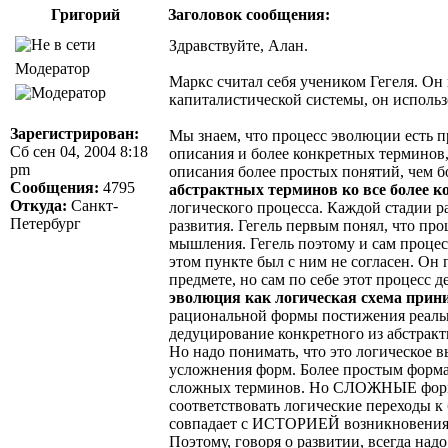
Григорий
Заголовок сообщения:
Здравствуйте, Алан.
Модератор
Маркс считал себя учеником Гегеля. Он
капиталистической системы, он использ
Зарегистрирован:
Мы знаем, что процесс эволюции есть п
Сб сен 04, 2004 8:18
описания и более конкретных терминов,
pm
описания более простых понятий, чем 
Сообщения:
4795
абстрактных терминов ко все более 
Откуда:
Санкт-
логического процесса. Каждой стадии р
Петербург
развития. Гегель первым понял, что про
мышления. Гегель поэтому и сам процес
этом пункте был с ним не согласен. О
предмете, но сам по себе этот процесс
эволюция как логическая схема прини
рациональной формы постижения реальн
дедуцирование конкретного из абстракт
Но надо понимать, что это логическое 
усложнения форм. Более простым формам
сложных терминов. Но СЛОЖНЫЕ формы
соответствовать логические переходы к
совпадает с ИСТОРИЕЙ возникновения 
Поэтому, говоря о развитии, всегда над