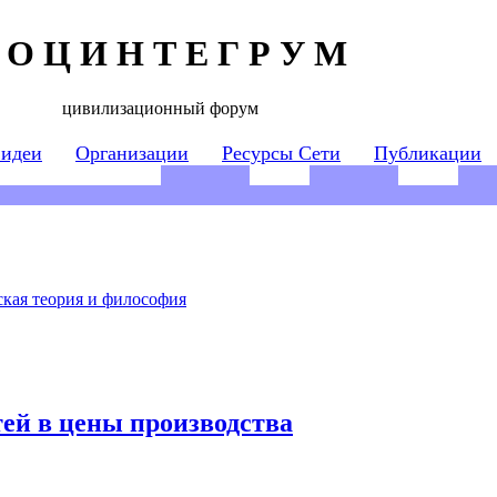
 О Ц И Н Т Е Г Р У М
цивилизационный форум
 идеи
Организации
Ресурсы Сети
Публикации
кая теория и философия
ей в цены производства