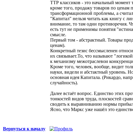
ТТР классиков - это начальный момент т
кроме того, продажу товаров по ценам 
трансформационной проблемы, а считали
"Капитал" нельзя читать как книгу с ли
внимание, то там одни противоречия. Чт
есть тут не применимы понятия "истина
смысле.
Первый том - абстрактный. Товары прод
ценам).
Конкретный тезис бессмысленен относите
их связывает.То, что называют "логико
к механизму межотраслевои конкуренции.
Кроме того, человек, вообще, видит тол
науки, видели и абстактный уровень. Но
основная идея Капитала. (Рикардо, напр
случайность).
Далее встаёт вопрос. Единство этих пр
тонкостей видов труда, плоскостей сравн
сводить к выравниванию нормы прибыли
Ясно, что Маркс уже нашёл это единство
Вернуться к началу