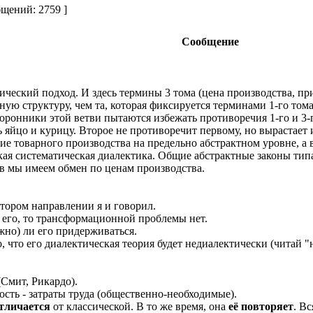
щений: 2759 ]
Сообщение
ический подход. И здесь термины 3 тома (цена производства, пр
 структуру, чем та, которая фиксируется терминами 1-го тома (
торонники этой ветви пытаются избежать противоречия 1-го и 3-г
ь яйцо и курицу. Второе не противоречит первому, но вырастает и
ие товарного производства на предельно абстрактном уровне, а 
ская систематическая диалектика. Общие абстрактные законы ти
ов мы имеем обмен по ценам производства.
тором направлении я и говорил.
я его, то трансформационной проблемы нет.
жно) ли его придерживаться.
о, что его диалектическая теория будет недиалектически (читай 
(Смит, Рикардо).
сть - затраты труда (общественно-необходимые).
тличается
от классической. В то же время, она
её повторяет
. В