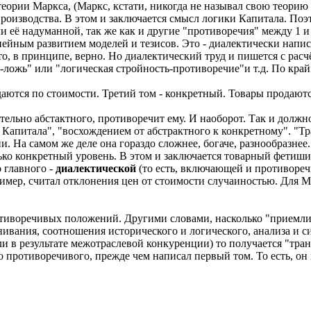
еории Маркса, (Маркс, кстати, никогда не называл свою теорию 
производства. В этом и заключается смысл логики Капитала. По
 её надуманной, так же как и другие "противоречия" между 1 и
нейным развитием моделей и тезисов. Это - диалектически напис
о, в принципе, верно. Но диалектический труд и пишется с расч
-ложь" или "логическая стройность-противоречие"и т.д. По край
аются по стоимости. Третий том - конкретный. Товары продаютс
льно абстактного, противоречит ему. И наоборот. Так и должно б
й Капитала", "восхождением от абстрактного к конкретному". "
 На самом же деле она гораздо сложнее, богаче, разнообразнее.
ько конкретный уровень. В этом и заключается товарный фетишиз
 главного -
диалектической
(то есть, включающей и противоре
имер, считал отклонения цен от стоимости случаиностью. Для Мар
отиворечивых положений. Другими словами, насколько "приемли
ивания, соотношения исторического и логического, анализа и синт
 в результате межотраслевой конкуренции) то получается "тра
 противоречивого, прежде чем написал первый том. То есть, он 