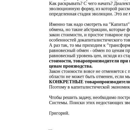
Как раскрывать? С чего начать? Диалек
эволюционную форму, из которой рассма
определенная стадия эволюции. Это не
Именно так надо смотреть на "Капитал" 
обмена, но такие абстракции, которые 
закон стоимости, и простое товарное п
особенностей докапиталистического тов
А раз так, то мы приходим к "трансфор
равновесный обмен - обмен по ценам п
равновесный уровень цен, исходя из ста
стоимости, товаропроизводители при 
ценам производства.
Закон стоимости вовсе не отменяется с 
области не может быть отменен, если м
КОНКРЕТНЫЕ товаропроизводители - и
Поэтому в капиталистической экономике
Чтобы решить задачу, необходимо пост
Системы. Поиски этих недостающих зве
Григорий.