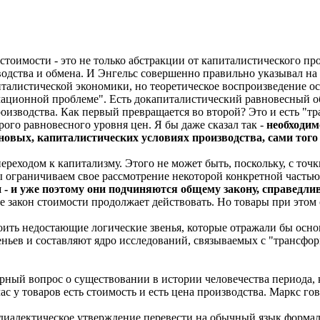
стоимости - это не только абстракции от капиталистического пр
дства и обмена. И Энгельс совершенно правильно указывал на то
италистической экономики, но теоретическое воспроизведение о
мационной проблеме". Есть докапиталистический равновесный об
роизводства. Как первый превращается во второй? Это и есть "
рого равновесного уровня цен. Я бы даже сказал так -
необходим
новых, капиталистических условиях производства, сами того 
переходом к капитализму. Этого не может быть, поскольку, с то
ы ограничиваем свое рассмотрение некоторой конкретной частью
 уже поэтому они подчиняются общему закону, справедливо
 закон стоимости продолжает действовать. Но товары при этом 
роить недостающие логические звенья, которые отражали бы о
ньев и составляют ядро исследований, связываемых с "трансфо
рный вопрос о существовании в истории человечества периода, 
с у товаров есть стоимость и есть цена производства. Маркс го
 диалектическое утверждение перевести на обычный язык форма