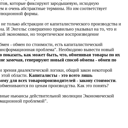
ментов, которые фиксируют зародышевую, исходную
м и очень абстрактные термины. Но им соответствует
волюционной формы.
 не только абстракции от капиталистического производства и
а. И Энгельс совершенно правильно указывал на то, что и
ской экономики, но теоретическое воспроизведение
мен - обмен по стоимости, есть капиталистический
трансформационная проблема". Необходимо вывести новый
о показать, как может быть, что, обменивая товары по их
не замечая, генерируют новый способ обмена - обмен по
чки зрения диалектической логики, общий закон некоторой
 этой области.
Капиталисты - это всего лишь
му для всех товаропроизводителей - закону стоимости
.
обмениваются по ценам производства. Как это понять?
сновные ньюансы действительной эволюции Экономической
рмационной проблемой".