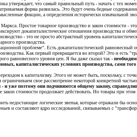
тика утверждает, что самый правильный путь - начать с тех мо
триваемая форма развилась. Это будут очень бедные содержание
 мысленные фикции, а определения исторически изначальной э
Маркса. Простое товарное производство и закон стоимости - это
фиксируют докапиталистические отношения производства и обмен
роизводство - это не просто абстрактный уровень капиталистиче
арного производства.
мационной проблеме". Есть докапиталистический равновесный об
роизводства. Как первый превращается во второй? Это и есть "
рого равновесного уровня цен. Я бы даже сказал так -
необходим
новых, капиталистических условиях производства, сами того 
переходом к капитализму. Этого не может быть, поскольку, с то
ы ограничиваем свое рассмотрение некоторой конкретной частью
 уже поэтому они подчиняются общему закону, справедливо
 закон стоимости продолжает действовать. Но товары при этом 
роить недостающие логические звенья, которые отражали бы о
ньев и составляют ядро исследований, связываемых с "трансфо