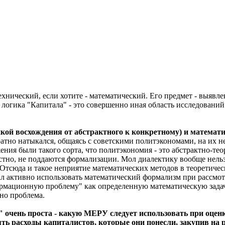
ехнический, если хотите - математический. Его предмет - выявл
логика "Капитала" - это совершенно иная область исследований
кой восхождения от абстрактного к конкретному) и математ
атно натыкался, общаясь с советскими политэкономами, на их 
ния были такого сорта, что политэкономия - это абстрактно-те
естно, не поддаются формализации. Мол диалектику вообще нел
 Отсюда и такое неприятие математических методов в теоретиче
тал активно использовать математический формализм при рассмо
ормационную проблему" как определенную математическую зада
но проблема.
очень проста - какую МЕРУ следует использовать при оценке
ять расходы капиталистов, которые они понесли, закупив на