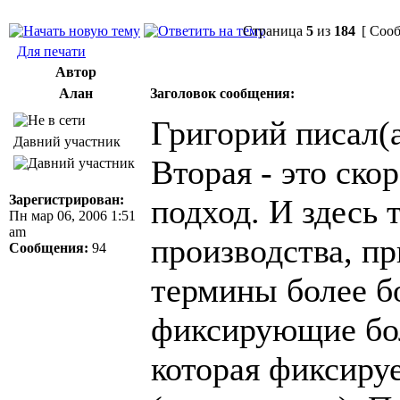
Страница
5
из
184
[ Сооб
Для печати
Автор
Алан
Заголовок сообщения:
Григорий писал(а
Давний участник
Вторая - это ск
Зарегистрирован:
подход. И здесь 
Пн мар 06, 2006 1:51
am
производства, пр
Сообщения:
94
термины более б
фиксирующие бол
которая фиксиру