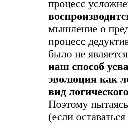
процесс усложн
воспроизводитс
мышление о предм
процесс дедукти
было не являетс
наш способ усв
эволюция как л
вид логического
Поэтому пытаясь
(если оставатьс