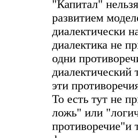
"Капитал" нельзя
развитием моделе
диалектически на
диалектика не пр
одни противоречи
диалектический т
эти противоречи
То есть тут не 
ложь" или "логи
противоречие"и т