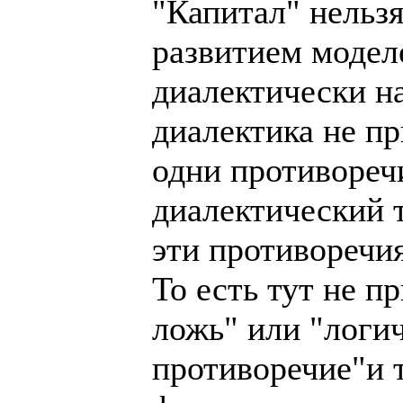
"Капитал" нельзя
развитием моделе
диалектически на
диалектика не пр
одни противоречи
диалектический т
эти противоречи
То есть тут не 
ложь" или "логи
противоречие"и т