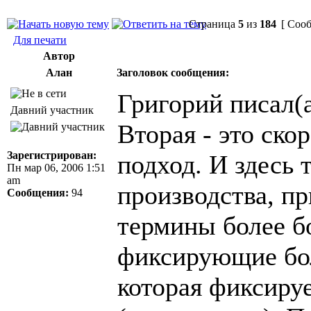
Страница
5
из
184
[ Сооб
Для печати
Автор
Алан
Заголовок сообщения:
Григорий писал(а
Давний участник
Вторая - это ск
Зарегистрирован:
подход. И здесь 
Пн мар 06, 2006 1:51
am
производства, пр
Сообщения:
94
термины более б
фиксирующие бол
которая фиксиру