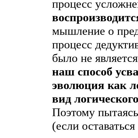
процесс усложн
воспроизводитс
мышление о предм
процесс дедукти
было не являетс
наш способ усв
эволюция как л
вид логического
Поэтому пытаясь
(если оставатьс