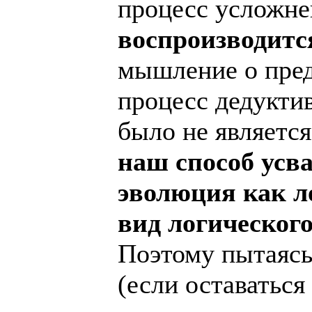
процесс усложн
воспроизводитс
мышление о предм
процесс дедукти
было не являетс
наш способ усв
эволюция как л
вид логического
Поэтому пытаясь
(если оставатьс