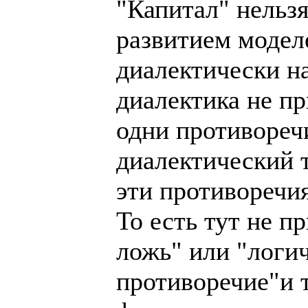
"Капитал" нельзя
развитием моделе
диалектически на
диалектика не пр
одни противоречи
диалектический т
эти противоречи
То есть тут не 
ложь" или "логи
противоречие"и т