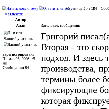
Страница
5
из
184
[ Сооб
Для печати
Автор
Алан
Заголовок сообщения:
Григорий писал(а
Давний участник
Вторая - это ск
Зарегистрирован:
подход. И здесь 
Пн мар 06, 2006 1:51
am
производства, пр
Сообщения:
94
термины более б
фиксирующие бол
которая фиксиру