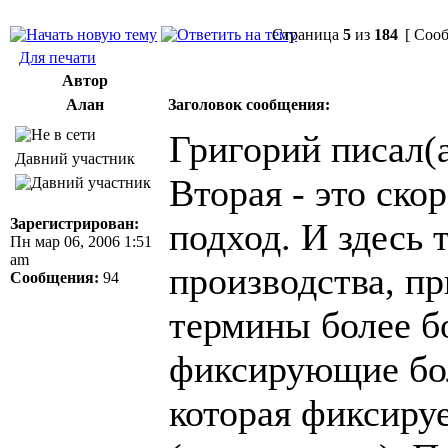
Страница
5
из
184
[ Сооб
Для печати
Автор
Алан
Заголовок сообщения:
Григорий писал(а
Давний участник
Вторая - это ск
Зарегистрирован:
подход. И здесь 
Пн мар 06, 2006 1:51
am
производства, пр
Сообщения:
94
термины более б
фиксирующие бол
которая фиксиру