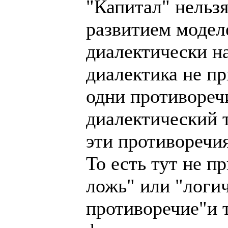
"Капитал" нельзя
развитием моделе
диалектически на
диалектика не пр
одни противоречи
диалектический т
эти противоречи
То есть тут не 
ложь" или "логи
противоречие"и т