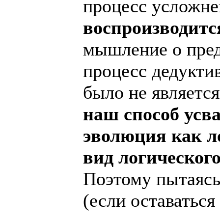
процесс усложн
воспроизводитс
мышление о предм
процесс дедукти
было не являетс
наш способ усв
эволюция как л
вид логического
Поэтому пытаясь
(если оставатьс