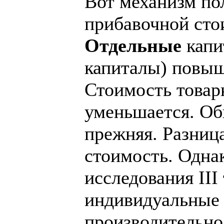
Вот механизм по
прибавочной сто
Отдельные
капи
капиталы) повыш
Стоимость това
уменьшается. Об
прежняя. Разниц
стоимость. Однак
исследования III
индивидуальные
производительно