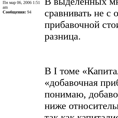
В выделенных мн
Пн мар 06, 2006 1:51
am
сравнивать не с 
Сообщения:
94
прибавочной сто
разница.
В I томе «Капита
«добавочная при
понимаю, добаво
ниже относитель
так как капитал