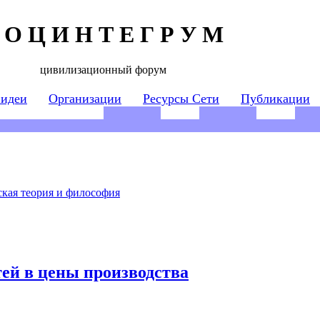
 О Ц И Н Т Е Г Р У М
цивилизационный форум
 идеи
Организации
Ресурсы Сети
Публикации
кая теория и философия
ей в цены производства