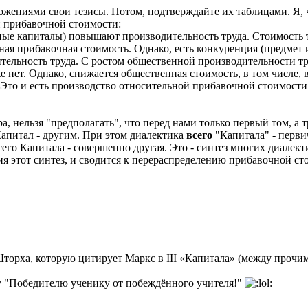
жениями свои тезисы. Потом, подтверждайте их таблицами. Я, че
 прибавочной стоимости:
ые капиталы) повышают производительность труда. Стоимость
ная прибавочная стоимость. Однако, есть конкуренция (предмет 
ельность труда. С ростом общественной производительности тр
нет. Однако, снижается общественная стоимость, в том числе, 
. Это и есть производство относительной прибавочной стоимост
, нельзя "предполагать", что перед нами только первый том, а т
Капитал - другим. При этом диалектика
всего
"Капиталa" - первич
сего Капитала - совершенно другая. Это - синтез многих диалек
ия этот синтез, и сводится к перераспределению прибавочной ст
Шторха, которую цитирует Маркс в III «Капитала» (между прочи
 "Победителю ученику от побеждённого учителя!"