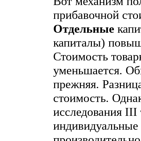
Вот механизм по
прибавочной сто
Отдельные
капи
капиталы) повыш
Стоимость това
уменьшается. Об
прежняя. Разниц
стоимость. Однак
исследования III
индивидуальные
производительно