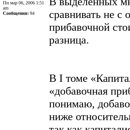
В выделенных мн
Пн мар 06, 2006 1:51
am
сравнивать не с 
Сообщения:
94
прибавочной сто
разница.
В I томе «Капита
«добавочная при
понимаю, добаво
ниже относитель
так как капитал