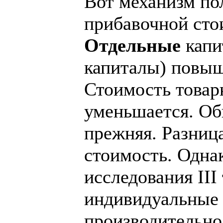
Вот механизм по
прибавочной сто
Отдельные
капи
капиталы) повыш
Стоимость това
уменьшается. Об
прежняя. Разниц
стоимость. Однак
исследования III
индивидуальные
производительно