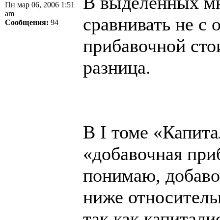
В выделенных мн
Пн мар 06, 2006 1:51
am
сравнивать не с 
Сообщения:
94
прибавочной сто
разница.
В I томе «Капита
«добавочная при
понимаю, добаво
ниже относитель
так как капитал