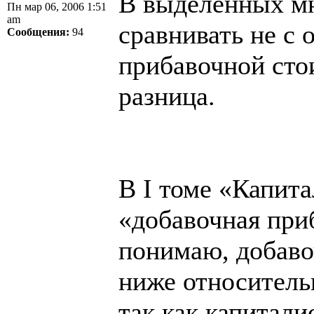
В выделенных мн
Пн мар 06, 2006 1:51
am
сравнивать не с 
Сообщения:
94
прибавочной сто
разница.
В I томе «Капита
«добавочная при
понимаю, добаво
ниже относитель
так как капитал