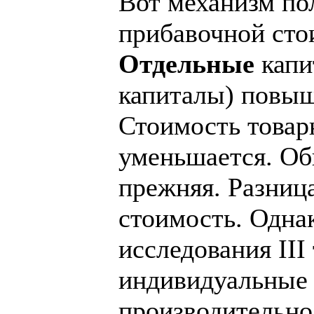
Вот механизм по
прибавочной сто
Отдельные
капи
капиталы) повыш
Стоимость това
уменьшается. Об
прежняя. Разниц
стоимость. Однак
исследования III
индивидуальные
производительно