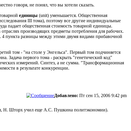
стно говоря, не понял, что вы хотели сказать.
 товарной
единицы
(unit) уменьшается. Общественная
исследования III тома), поэтому все другие индивидуальные
уда падает общественная стоимость товарной единицы.
в отраслях производящих предметы потребления для рабочих.
и. 4 пункта разницы между этими двумя видами прибавочной
ретий том - "на столе у Энгельса". Первый том подчиняется
на. Задача первого тома - раскрыть "генетический код"
тических измерений. Синтез, а не сумма. "Трансформационная
оимости в результате конкуренции.
Добавлено:
Пт сен 15, 2006 9:42 pm
м, Н. Шторх учил еще А.С. Пушкина политэкономии).