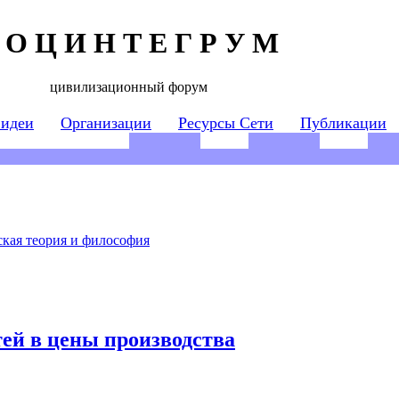
 О Ц И Н Т Е Г Р У М
цивилизационный форум
 идеи
Организации
Ресурсы Сети
Публикации
кая теория и философия
ей в цены производства