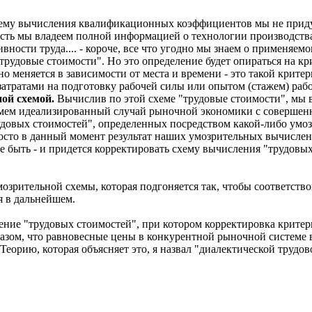
ему вычисления квалификационных коэффициентов мы не придум
ть мы владеем полной информацией о технологии производства 
вности труда.... - короче, все что угодно мы знаем о применяе
рудовые стоимости". Но это определение будет опираться на кри
о меняется в зависимости от места и времени - это такой критер
с затратами на подготовку рабочей силы или опытом (стажем) раб
ной схемой.
Вычислив по этой схеме "трудовые стоимости", мы во
ьмем идеализированный случай рыночной экономики с совершенн
овых стоимостей", определенных посредством какой-либо умозри
росто в данный момент результат наших умозрительных вычисле
 быть - и придется корректировать схему вычисления "трудовых 
озрительной схемы, которая подгоняется так, чтобы соответство
ся в дальнейшем.
ение "трудовых стоимостей", при котором корректировка критер
, что равновесные цены в конкурентной рыночной системе вс
еорию, которая объясняет это, я назвал "диалектической трудов