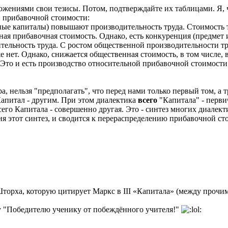
жениями свои тезисы. Потом, подтверждайте их таблицами. Я, че
 прибавочной стоимости:
ые капиталы) повышают производительность труда. Стоимость
ная прибавочная стоимость. Однако, есть конкуренция (предмет 
ельность труда. С ростом общественной производительности тр
нет. Однако, снижается общественная стоимость, в том числе, 
. Это и есть производство относительной прибавочной стоимост
, нельзя "предполагать", что перед нами только первый том, а т
Капитал - другим. При этом диалектика
всего
"Капиталa" - первич
сего Капитала - совершенно другая. Это - синтез многих диалек
ия этот синтез, и сводится к перераспределению прибавочной ст
Шторха, которую цитирует Маркс в III «Капитала» (между прочи
 "Победителю ученику от побеждённого учителя!"