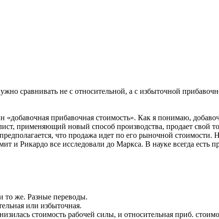
жно сравнивать не с относительной, а с избыточной прибавочн
ин «добавочная прибавочная стоимость». Как я понимаю, добав
алист, применяющий новый способ производства, продает свой 
редполагается, что продажа идет по его рыночной стоимости. Н
Смит и Рикардо все исследовали до Маркса. В науке всегда есть п
 и то же. Разные переводы.
тельная или избыточная.
снизилась стоимость рабочей силы, и относительная приб. стоим