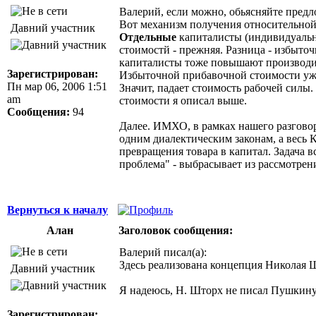
Валерий, если можно, обьясняйте предло
Вот механизм получения относительной
Давний участник
Отдельные
капиталисты (индивидуальн
стоимостй - прежняя. Разница - избыточ
капиталисты тоже повышают производит
Зарегистрирован:
Избыточной прибавочной стоимости уже 
Пн мар 06, 2006 1:51
Значит, падает стоимость рабочей силы
am
стоимости я описал выше.
Сообщения:
94
Далее. ИМХО, в рамках нашего разговора
одним диалектическим законам, а весь 
превращения товара в капитал. Задача в
проблема" - выбрасывает из рассмотрен
Вернуться к началу
Алан
Заголовок сообщения:
Валерий писал(а):
Здесь реализована концепция Николая 
Давний участник
Я надеюсь, H. Шторх не писал Пушкину
Зарегистрирован: