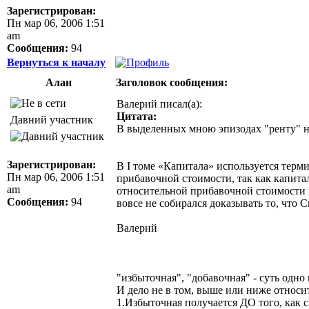
Зарегистрирован:
Пн мар 06, 2006 1:51
am
Сообщения:
94
Вернуться к началу
Алан
Заголовок сообщения:
Валерий писал(а):
Цитата:
Давний участник
В выделенных мною эпизодах "ренту" ну
Зарегистрирован:
В I томе «Капитала» используется терм
Пн мар 06, 2006 1:51
прибавочной стоимости, так как капит
am
относительной прибавочной стоимости п
Сообщения:
94
вовсе не собирался доказывать то, что 
Валерий
"избыточная", "добавочная" - суть одно
И дело не в том, выше или ниже относи
1.Избыточная получается ДО того, как 