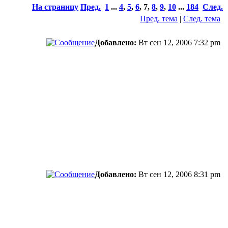
На страницу
Пред.
1
...
4
,
5
,
6
,
7
,
8
,
9
,
10
...
184
След.
Пред. тема
|
След. тема
Добавлено:
Вт сен 12, 2006 7:32 pm
Добавлено:
Вт сен 12, 2006 8:31 pm