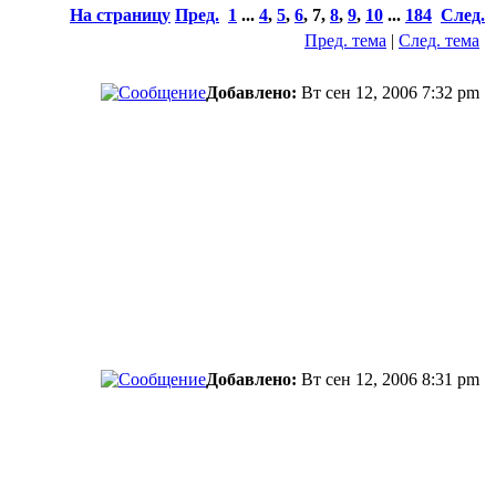
На страницу
Пред.
1
...
4
,
5
,
6
,
7
,
8
,
9
,
10
...
184
След.
Пред. тема
|
След. тема
Добавлено:
Вт сен 12, 2006 7:32 pm
Добавлено:
Вт сен 12, 2006 8:31 pm