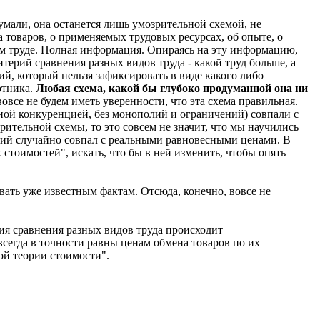
али, она останется лишь умозрительной схемой, не
товаров, о применяемых трудовых ресурсах, об опыте, о
мом труде. Полная информация. Опираясь на эту информацию,
терий сравнения разных видов труда - какой труд больше, а
ий, который нельзя зафиксировать в виде какого либо
отника.
Любая схема, какой бы глубоко продуманной она ни
все не будем иметь уверенности, что эта схема правильная.
ой конкуренцией, без монополий и ограничений) совпали с
тельной схемы, то это совсем не значит, что мы научились
ний случайно совпал с реальными равновесными ценами. В
стоимостей", искать, что бы в ней изменить, чтобы опять
вать уже известным фактам. Отсюда, конечно, вовсе не
ия сравнения разных видов труда происходит
егда в точности равны ценам обмена товаров по их
ой теории стоимости".