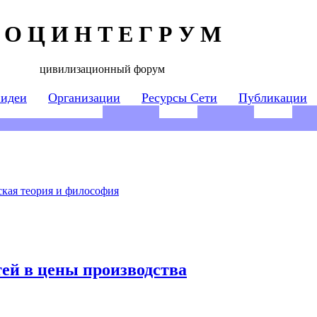
 О Ц И Н Т Е Г Р У М
цивилизационный форум
 идеи
Организации
Ресурсы Сети
Публикации
кая теория и философия
ей в цены производства