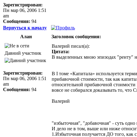
Зарегистрирован:
Пн мар 06, 2006 1:51
am
Сообщения:
94
Вернуться к началу
Алан
Заголовок сообщения:
Валерий писал(а):
Цитата:
Давний участник
В выделенных мною эпизодах "ренту" ну
Зарегистрирован:
В I томе «Капитала» используется терм
Пн мар 06, 2006 1:51
прибавочной стоимости, так как капит
am
относительной прибавочной стоимости п
Сообщения:
94
вовсе не собирался доказывать то, что 
Валерий
"избыточная", "добавочная" - суть одно
И дело не в том, выше или ниже относи
1.Избыточная получается ДО того, как 