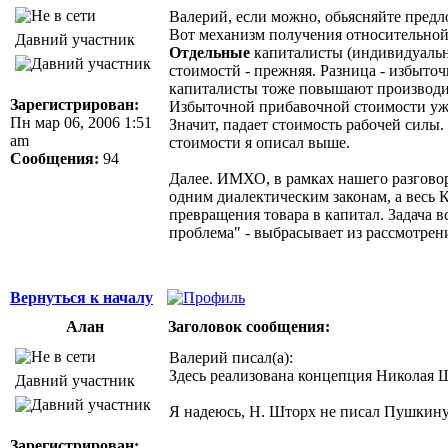
Валерий, если можно, обьясняйте предло
Вот механизм получения относительной
Давний участник
Отдельные
капиталисты (индивидуальн
стоимостй - прежняя. Разница - избыточ
капиталисты тоже повышают производит
Зарегистрирован:
Избыточной прибавочной стоимости уже 
Пн мар 06, 2006 1:51
Значит, падает стоимость рабочей силы
am
стоимости я описал выше.
Сообщения:
94
Далее. ИМХО, в рамках нашего разговора
одним диалектическим законам, а весь 
превращения товара в капитал. Задача в
проблема" - выбрасывает из рассмотрен
Вернуться к началу
Алан
Заголовок сообщения:
Валерий писал(а):
Здесь реализована концепция Николая 
Давний участник
Я надеюсь, H. Шторх не писал Пушкину
Зарегистрирован: