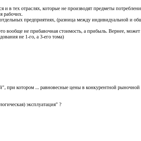
я и в тех отраслях, которые не производят предметы потреблени
я рабочих.
а отдельных предприятиях, (разница между индивидуальной и общ
это вообще не прибавочная стоимость, а прибыль. Вернее, может
дования не 1-го, а 3-его тома)
й", при котором ... равновесные цены в конкурентной рыночной 
логическая) эксплуатация" ?