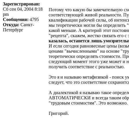
Зарегистрирован:
Сб сен 04, 2004 8:18
Потому что какую бы замечательную сх
pm
соответствующей живой реальности. Пус
Сообщения:
4795
квалификации рабочей силы, об интенси
Откуда:
Санкт-
мы теоретически могли бы определить "т
Петербург
какой меньше. А критерий этот постоянн
"рецепта", скажем, жестко связать его 
казалась, останется лишь умозритель
И если сегодня равновесные цены (воз
ценами "вычисленными" на основе "труд
теоретически определять стоимости. П
следующий момент этого уже может и не
получить соответствие с реальностью.
Это я и называю метафизикой - поиск ум
следует, что это соответствие сохранит
А диалектикой я называю такое определ
АВТОМАТИЧЕСКИ и всегда таким образом
"трудовым стоимостям". Это возможно. Т
Григорий.