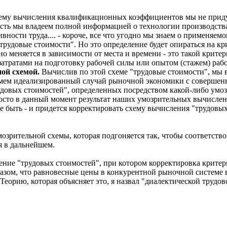
ему вычисления квалификационных коэффициентов мы не придум
ть мы владеем полной информацией о технологии производства 
вности труда.... - короче, все что угодно мы знаем о применяе
рудовые стоимости". Но это определение будет опираться на кри
о меняется в зависимости от места и времени - это такой критер
с затратами на подготовку рабочей силы или опытом (стажем) раб
ной схемой.
Вычислив по этой схеме "трудовые стоимости", мы во
ьмем идеализированный случай рыночной экономики с совершенн
овых стоимостей", определенных посредством какой-либо умозри
росто в данный момент результат наших умозрительных вычисле
 быть - и придется корректировать схему вычисления "трудовых 
озрительной схемы, которая подгоняется так, чтобы соответство
ся в дальнейшем.
ение "трудовых стоимостей", при котором корректировка критер
, что равновесные цены в конкурентной рыночной системе вс
еорию, которая объясняет это, я назвал "диалектической трудов