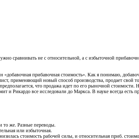
жно сравнивать не с относительной, а с избыточной прибавочн
ин «добавочная прибавочная стоимость». Как я понимаю, добав
алист, применяющий новый способ производства, продает свой 
редполагается, что продажа идет по его рыночной стоимости. Н
Смит и Рикардо все исследовали до Маркса. В науке всегда есть п
 и то же. Разные переводы.
тельная или избыточная.
снизилась стоимость рабочей силы, и относительная приб. стоим