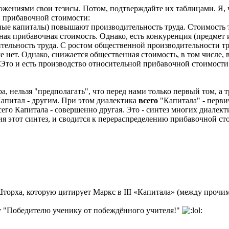
жениями свои тезисы. Потом, подтверждайте их таблицами. Я, че
 прибавочной стоимости:
ые капиталы) повышают производительность труда. Стоимость
ная прибавочная стоимость. Однако, есть конкуренция (предмет 
ельность труда. С ростом общественной производительности тр
нет. Однако, снижается общественная стоимость, в том числе, 
. Это и есть производство относительной прибавочной стоимост
, нельзя "предполагать", что перед нами только первый том, а т
Капитал - другим. При этом диалектика
всего
"Капиталa" - первич
сего Капитала - совершенно другая. Это - синтез многих диалек
ия этот синтез, и сводится к перераспределению прибавочной ст
Шторха, которую цитирует Маркс в III «Капитала» (между прочи
 "Победителю ученику от побеждённого учителя!"