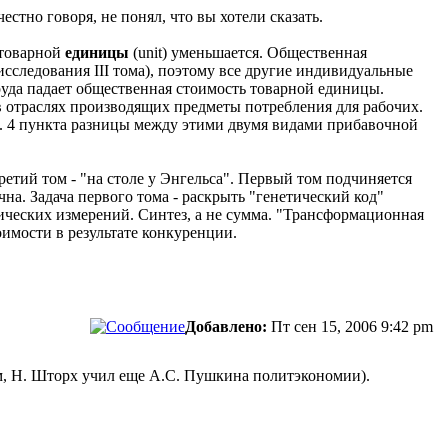
стно говоря, не понял, что вы хотели сказать.
 товарной
единицы
(unit) уменьшается. Общественная
исследования III тома), поэтому все другие индивидуальные
уда падает общественная стоимость товарной единицы.
в отраслях производящих предметы потребления для рабочих.
и. 4 пункта разницы между этими двумя видами прибавочной
ретий том - "на столе у Энгельса". Первый том подчиняется
на. Задача первого тома - раскрыть "генетический код"
тических измерений. Синтез, а не сумма. "Трансформационная
оимости в результате конкуренции.
Добавлено:
Пт сен 15, 2006 9:42 pm
м, Н. Шторх учил еще А.С. Пушкина политэкономии).