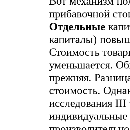
Вот механизм по
прибавочной сто
Отдельные
капи
капиталы) повыш
Стоимость това
уменьшается. Об
прежняя. Разниц
стоимость. Однак
исследования III
индивидуальные
производительно