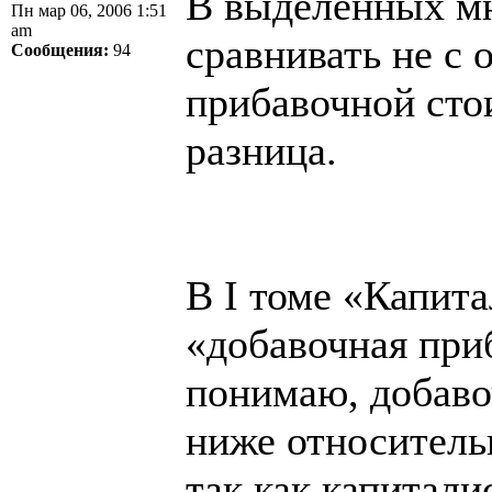
В выделенных мн
Пн мар 06, 2006 1:51
am
сравнивать не с 
Сообщения:
94
прибавочной сто
разница.
В I томе «Капита
«добавочная при
понимаю, добаво
ниже относитель
так как капитал