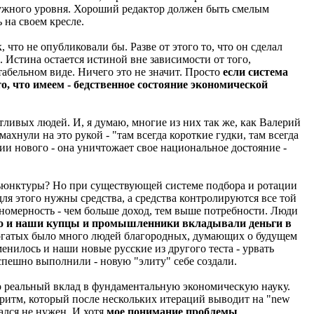
 нужного уровня. Хороший редактор должен быть смелым
 на своем кресле.
 что не опубликовали бы. Разве от этого то, что он сделал
 Истина остается истиной вне зависимости от того,
ктабельном виде. Ничего это не значит. Просто
если система
то, что имеем - бедственное состояние экономической
тливых людей. И, я думаю, многие из них так же, как Валерий
хнули на это рукой - "там всегда короткие гудки, там всегда
яции нового - она уничтожает свое национальное достояние -
нъюнктуры? Но при существующей системе подбора и ротации
ля этого нужны средства, а средства контролируются все той
ономерность - чем больше доход, тем выше потребности. Люди
ло и наши купцы и промышленники вкладывали деньги в
и богатых было много людей благородных, думающих о будущем
енилось и наши новые русские из другого теста - урвать
успешно выполнили - новую "элиту" себе создали.
это реальный вклад в фундаментальную экономическую науку.
горитм, который после нескольких итераций выводит на "new
ался не нужен. И хотя
мое понимание проблемы