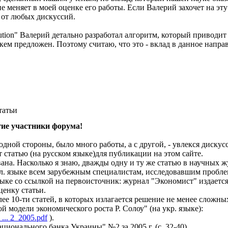
 не меняет в моей оценке его работы. Если Валерий захочет на эт
т от любых дискуссий.
tion" Валерий детально разработал алгоритм, который приводит п
кем предложен. Поэтому считаю, что это - вклад в данное напра
татьи
угие участники форума!
одной стороны, было много работы, а с другой, - увлекся диску
 статью (на русском языке)для публикации на этом сайте.
ана. Насколько я знаю, дважды одну и ту же статью в научных 
гл. языке всем зарубежным специалистам, исследовавшим пробл
зыке со ссылкой на первоисточник: журнал "Экономист" издается
ценку статьи.
лее 10-ти статей, в которых излагается решение не менее сложн
 модели экономического роста Р. Солоу" (на укр. языке):
... 2_2005.pdf
).
ционального банка Украины" №2 за 2005 г. (с. 32-40).