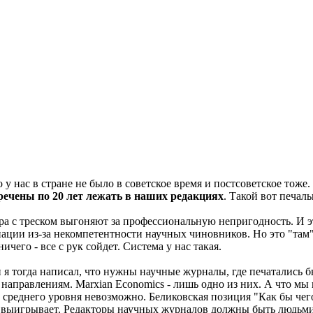
 у нас в стране не было в советское время и постсоветское тоже
ечены по 20 лет лежать в наших редакциях
. Такой вот печал
ра с треском выгоняют за профессиональную непригодность. И э
ации из-за некомпетентности научных чиновников. Но это "там",
чего - все с рук сойдет. Система у нас такая.
и я тогда написал, что нужны научные журналы, где печатались
аправлениям. Marxian Economics - лишь одно из них. А что мы 
 среднего уровня невозможно. Беликовская позиция "Как бы чего
не выигрывает. Редакторы научных журналов должны быть людьми