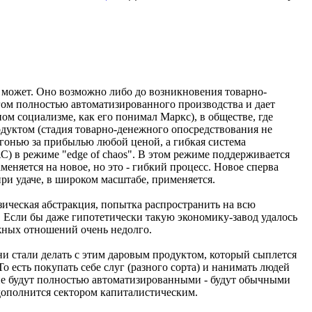
е может. Оно возможно либо до возникновения товарно-
огом полностью автоматизированного производства и дает
ом социализме, как его понимал Маркс), в обществе, где
дуктом (стадия товарно-денежного опосредствования не
огонью за прибылью любой ценой, а гибкая система
) в режиме "edge of chaos". В этом режиме поддерживается
няется на новое, но это - гибкий процесс. Новое сперва
при удаче, в широком масштабе, применяется.
ическая абстракция, попытка распространить на всю
. Если бы даже гипотетически такую экономику-завод удалось
ежных отношений очень недолго.
и стали делать с этим даровым продуктом, который сыплется
о есть покупать себе слуг (разного сорта) и нанимать людей
 не будут полностью автоматизированными - будут обычными
дополнится сектором капиталистическим.