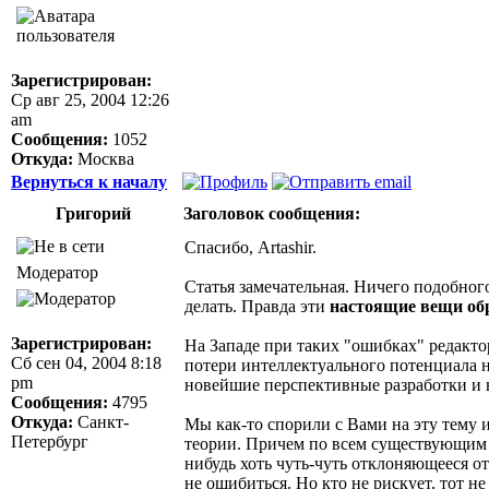
Зарегистрирован:
Ср авг 25, 2004 12:26
am
Сообщения:
1052
Откуда:
Москва
Вернуться к началу
Григорий
Заголовок сообщения:
Спасибо, Artashir.
Модератор
Статья замечательная. Ничего подобного
делать. Правда эти
настоящие вещи обр
Зарегистрирован:
На Западе при таких "ошибках" редакто
Сб сен 04, 2004 8:18
потери интеллектуального потенциала н
pm
новейшие перспективные разработки и ни
Сообщения:
4795
Откуда:
Санкт-
Мы как-то спорили с Вами на эту тему 
Петербург
теории. Причем по всем существующим н
нибудь хоть чуть-чуть отклоняющееся от
не ошибиться. Но кто не рискует, тот 