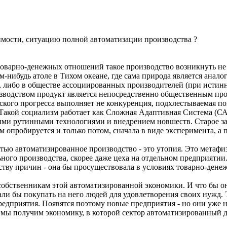
имости, ситуацию полной автоматизации производства ?
 товарно-денежных отношений такое производство возникнуть н
-нибудь атоле в Тихом океане, где сама природа является анал
), либо в обществе ассоциированных производителей (при истинн
водством продукт является непосредственно общественным про
еского прогресса выполняет не конкуренция, подхлестываемая п
акой социализм работает как Сложная Адаптивная Система (САС
и рутинными технологиями и внедрением новшеств. Старое заме
м опробируется и только потом, сначала в виде эксперимента, а 
ью автоматизированное производство - это утопия. Это метафиз
ного производства, скорее даже цеха на отдельном предприятии
еству причин - она бы просуществовала в условиях товарно-ден
обственникам этой автоматизированной экономики. И что бы он
али бы покупать на него людей для удовлетворения своих нужд. Т
редприятия. Появятся поэтому новые предприятия - но они уже
мы получим экономику, в которой сектор автоматизированный 