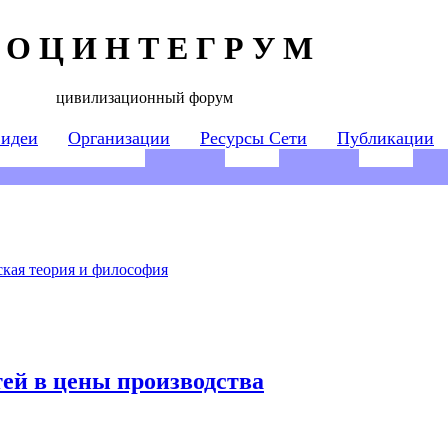
 О Ц И Н Т Е Г Р У М
цивилизационный форум
 идеи
Организации
Ресурсы Сети
Публикации
кая теория и философия
ей в цены производства