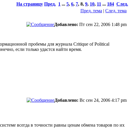
На страницу
Пред.
1
...
5
,
6
,
7
,
8
,
9
,
10
,
11
...
184
След.
Пред. тема
|
След. тема
Добавлено:
Пт сен 22, 2006 1:48 pm
мационной пробемы для журнала Critique of Political
ечно, если только удастся найти время.
Добавлено:
Вс сен 24, 2006 4:17 pm
системе всегда в точности равны ценам обмена товаров по их