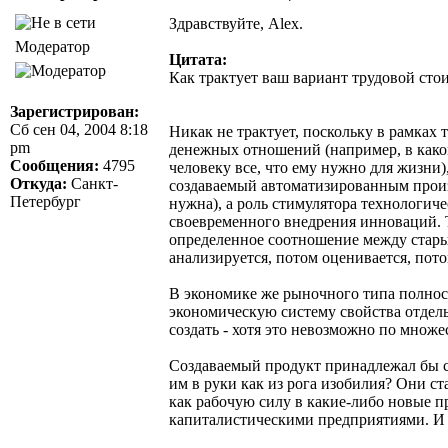
Здравствуйте, Alex.
Модератор
Цитата:
Как трактует ваш вариант трудовой сто
Зарегистрирован:
Сб сен 04, 2004 8:18
Никак не трактует, поскольку в рамках
pm
денежных отношений (например, в каком
Сообщения:
4795
человеку все, что ему нужно для жизни
Откуда:
Санкт-
создаваемый автоматизированным произ
Петербург
нужна), а роль стимулятора технологич
своевременного внедрения инноваций. Т
определенное соотношение между старым
анализируется, потом оценивается, пото
В экономике же рыночного типа полност
экономическую систему свойства отдель
создать - хотя это невозможно по множ
Создаваемый продукт принадлежал бы с
им в руки как из рога изобилия? Они ст
как рабочую силу в какие-либо новые п
капиталистическими предприятиями. И 