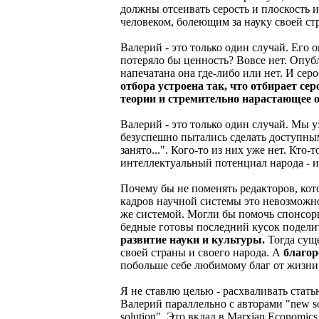
должны отсеивать серость и плоскость 
человеком, болеющим за науку своей ст
Валерий - это только один случай. Его о
потеряло бы ценность? Вовсе нет. Опуб
напечатана она где-либо или нет. И сер
отбора устроена так, что отбирает се
теории и стремительно нарастающее 
Валерий - это только один случай. Мы у
безуспешно пытались сделать доступными
занято...". Кого-то из них уже нет. Кто
интеллектуальный потенциал народа - и
Почему бы не поменять редакторов, ко
кадров научной системы это невозможно
же системой. Могли бы помочь спонсоры
бедные готовы последний кусок поделит
развитие науки и культуры.
Тогда сущ
своей страны и своего народа. А
благор
побольше себе любимому благ от жизни, 
Я не ставлю целью - расхваливать стат
Валерий параллельно с авторами "new so
solution". Это вклад в Marxian Economi