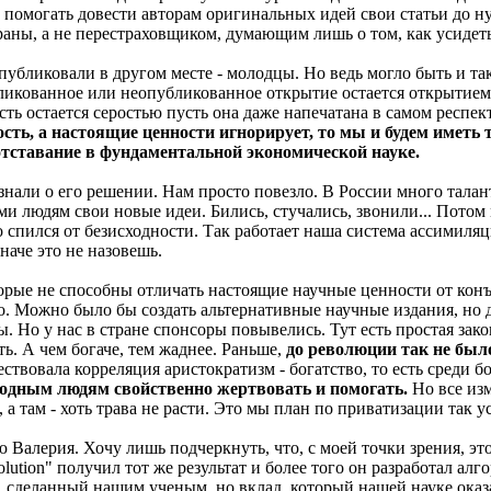
и помогать довести авторам оригинальных идей свои статьи до
раны, а не перестраховщиком, думающим лишь о том, как усидеть
публиковали в другом месте - молодцы. Но ведь могло быть и так,
ликованное или неопубликованное открытие остается открытием.
ость остается серостью пусть она даже напечатана в самом респе
рость, а настоящие ценности игнорирует, то мы и будем иметь 
отставание в фундаментальной экономической науке.
знали о его решении. Нам просто повезло. В России много талан
 людям свои новые идеи. Бились, стучались, звонили... Потом ма
-то спился от безисходности. Так работает наша система ассимил
наче это не назовешь.
торые не способны отличать настоящие научные ценности от ко
. Можно было бы создать альтернативные научные издания, но д
. Но у нас в стране спонсоры повывелись. Тут есть простая зак
ь. А чем богаче, тем жаднее. Раньше,
до революции так не бы
ествовала корреляция аристократизм - богатство, то есть сред
одным людям свойственно жертвовать и помогать.
Но все изм
а там - хоть трава не расти. Это мы план по приватизации так 
ью Валерия. Хочу лишь подчеркнуть, что, с моей точки зрения, 
lution" получил тот же результат и более того он разработал ал
cs, сделанный нашим ученым, но вклад, который нашей науке оказ