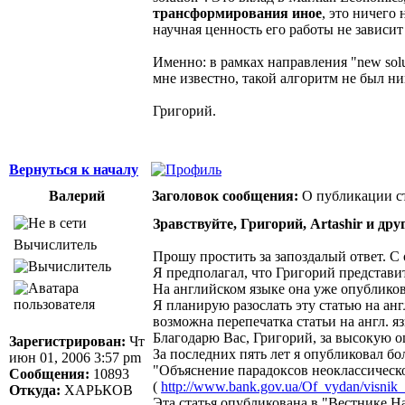
трансформирования иное
, это ничего
научная ценность его работы не зависи
Именно: в рамках направления "new solu
мне известно, такой алгоритм не был ни
Григорий.
Вернуться к началу
Валерий
Заголовок сообщения:
О публикации с
Зравствуйте, Григорий, Artashir и др
Вычислитель
Прошу простить за запоздалый ответ. С 
Я предполагал, что Григорий представит
На английском языке она уже опубликов
Я планирую разослать эту статью на ан
возможна перепечатка статьи на англ. я
Благодарю Вас, Григорий, за высокую о
Зарегистрирован:
Чт
За последних пять лет я опубликовал бо
июн 01, 2006 3:57 pm
"Объяснение парадоксов неоклассической
Сообщения:
10893
(
http://www.bank.gov.ua/Of_vydan/visnik_ 
Откуда:
ХАРЬКОВ
Эта статья опубликована в "Вестнике На