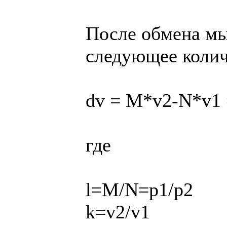
После обмена м
следующее колич
dv = M*v2-N*v1 
где
l=M/N=p1/p2
k=v2/v1