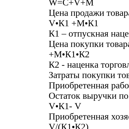
W=C+V+M
Цена продажи товар
V•К1 +M•К1
К1 – отпускная нац
Цена покупки товар
+M•К1•К2
К2 - наценка торгов
Затраты покупки то
Приобретенная рабо
Остаток выручки по
V•К1- V
Приобретенная хозя
V/(К1•К2)