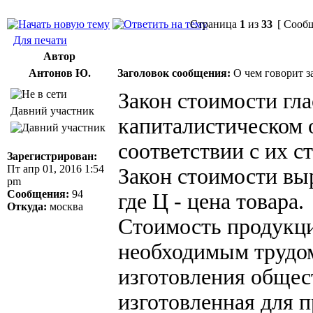
Страница
1
из
33
[ Сообщ
Для печати
Автор
Антонов Ю.
Заголовок сообщения:
О чем говорит з
Закон стоимости гла
Давний участник
капиталистическом 
соответствии с их с
Зарегистрирован:
Пт апр 01, 2016 1:54
Закон стоимости вы
pm
Сообщения:
94
где Ц - цена товара.
Откуда:
москва
Стоимость продукци
необходимым трудом
изготовления общес
изготовленная для 