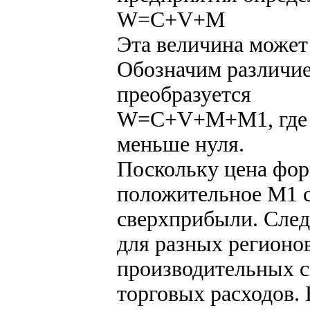
W=C+V+M
Эта величина может
Обозначим различие
преобразуется
W=C+V+M+М1, где М
меньше нуля.
Поскольку цена фор
положительное М1 с
сверхприбыли. След
для разных регионов
производительных с
торговых расходов. 