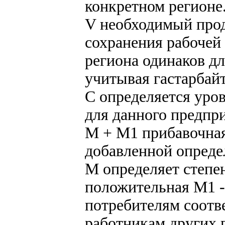
конкретном регионе
V необходимый прод
сохранения рабочей
региона одинаков д
учитывая гастарбайт
С определяется уров
для данного предпр
М + М1 прибавочная
добавленной опреде
М определяет степе
положительная М1 - 
потребителям соотв
работникам других 