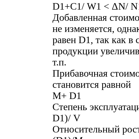
D1+С1/ W1 < ΔN/ N
Добавленная стоим
не изменяется, одна
равен D1, так как в
продукции увеличив
т.п.
Прибавочная стоимо
становится равной
М+ D1
Степень эксплуатац
D1)/ V
Относительный рост