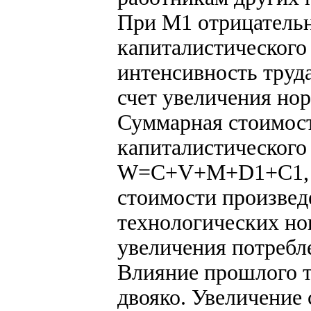
При М1 отрицатель
капиталистического
интенсивность труд
счет увеличения но
Суммарная стоимост
капиталистического
W=C+V+M+D1+С1, г
стоимости произвед
технологических нов
увеличения потребл
Влияние прошлого т
двояко. Увеличение