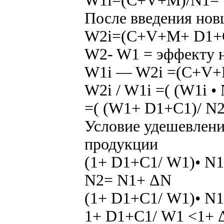
W1i=(C+V+M)/N1= W
После введения нов
W2i=(C+V+M+ D1+С1
W2- W1 = эффекту 
W1i — W2i =(C+V+
W2i / W1i =( (W1i •
=( (W1+ D1+С1)/ N2
Условие удешевлени
продукции
(1+ D1+С1/ W1)• N1
N2= N1+ ΔN
(1+ D1+С1/ W1)• N1
1+ D1+С1/ W1 <1+ Δ