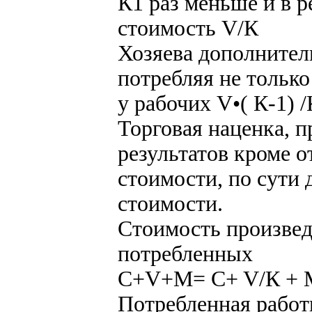
К1 раз меньше и в р
стоимость V/К
Хозяева дополните
потребляя не тольк
у рабочих V•( К-1) /
Торговая наценка, п
результатов кроме 
стоимости, по сути
стоимости.
Стоимость произвед
потребленных
C+V+M= C+ V/К + М 
Потребленная работ