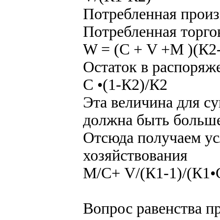
Потребленная произ
Потребленная торго
W = (С + V +M )(К2-
Остаток в распоряж
С •(1-К2)/К2
Эта величина для с
должна быть больше
Отсюда получаем ус
хозяйствования
М/С+ V/(К1-1)/(К1•
Вопрос равенства п