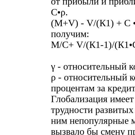
от прибыли и прибл
С•ρ.
(М+V) - V/(К1) + С 
получим:
М/С+ V/(К1-1)/(К1•С
γ - относительный 
ρ - относительный 
процентам за кредит
Глобализация имеет
трудности развитых 
ним непопулярные м
вызвало бы смену пр