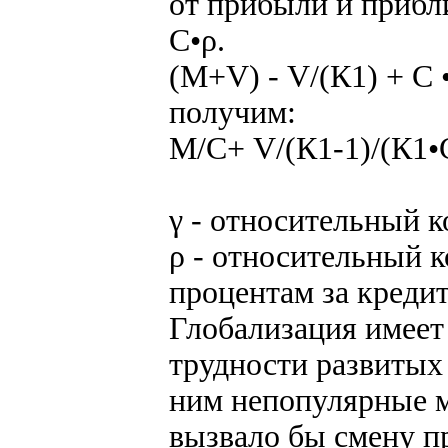
от прибыли и прибл
С•ρ.
(М+V) - V/(К1) + С 
получим:
М/С+ V/(К1-1)/(К1•С
γ - относительный 
ρ - относительный 
процентам за кредит
Глобализация имеет
трудности развитых 
ним непопулярные м
вызвало бы смену пр