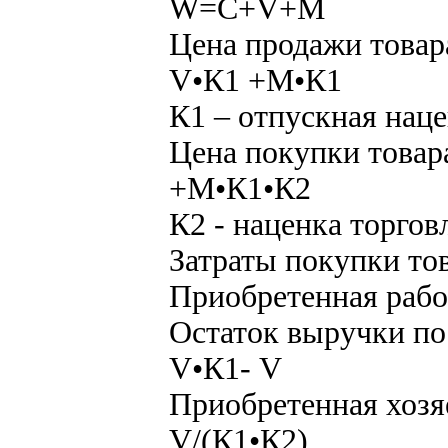
W=C+V+M
Цена продажи товар
V•К1 +M•К1
К1 – отпускная нац
Цена покупки товар
+M•К1•К2
К2 - наценка торгов
Затраты покупки то
Приобретенная рабо
Остаток выручки по
V•К1- V
Приобретенная хозя
V/(К1•К2)