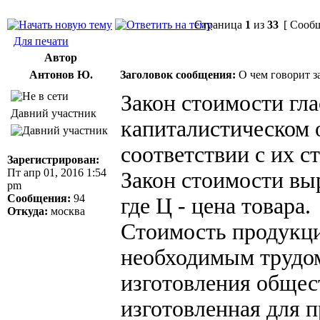
Страница
1
из
33
[ Сообщ
Для печати
Автор
Антонов Ю.
Заголовок сообщения:
О чем говорит з
Закон стоимости гла
Давний участник
капиталистическом 
соответствии с их с
Зарегистрирован:
Пт апр 01, 2016 1:54
Закон стоимости вы
pm
Сообщения:
94
где Ц - цена товара.
Откуда:
москва
Стоимость продукци
необходимым трудом
изготовления общес
изготовленная для 