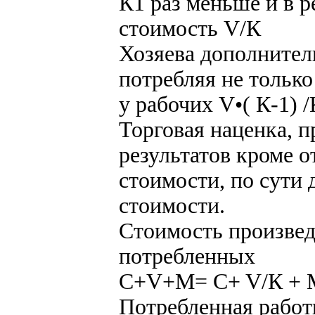
К1 раз меньше и в р
стоимость V/К
Хозяева дополните
потребляя не тольк
у рабочих V•( К-1) /
Торговая наценка, п
результатов кроме 
стоимости, по сути
стоимости.
Стоимость произвед
потребленных
C+V+M= C+ V/К + М 
Потребленная работ