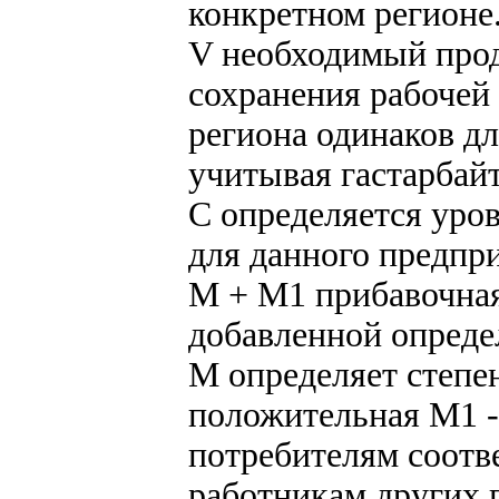
конкретном регионе
V необходимый прод
сохранения рабочей
региона одинаков д
учитывая гастарбайт
С определяется уров
для данного предпр
М + М1 прибавочная
добавленной опреде
М определяет степе
положительная М1 - 
потребителям соотв
работникам других 