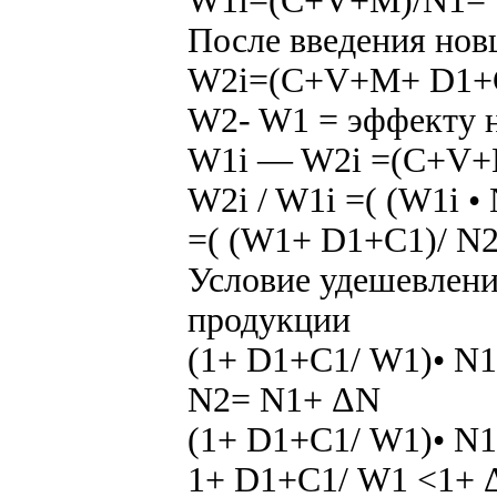
W1i=(C+V+M)/N1= W
После введения нов
W2i=(C+V+M+ D1+С1
W2- W1 = эффекту 
W1i — W2i =(C+V+
W2i / W1i =( (W1i •
=( (W1+ D1+С1)/ N2
Условие удешевлени
продукции
(1+ D1+С1/ W1)• N1
N2= N1+ ΔN
(1+ D1+С1/ W1)• N1
1+ D1+С1/ W1 <1+ Δ