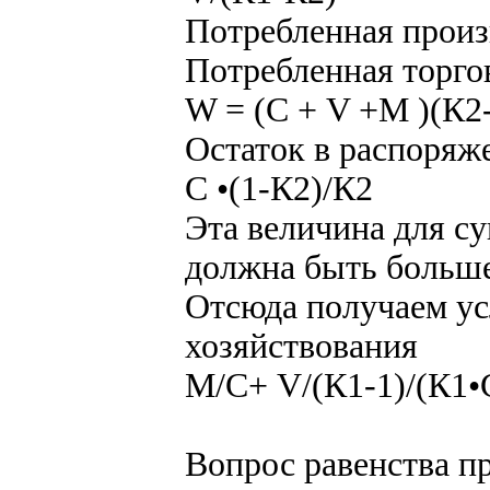
Потребленная произ
Потребленная торго
W = (С + V +M )(К2-
Остаток в распоряж
С •(1-К2)/К2
Эта величина для с
должна быть больше
Отсюда получаем ус
хозяйствования
М/С+ V/(К1-1)/(К1•
Вопрос равенства п