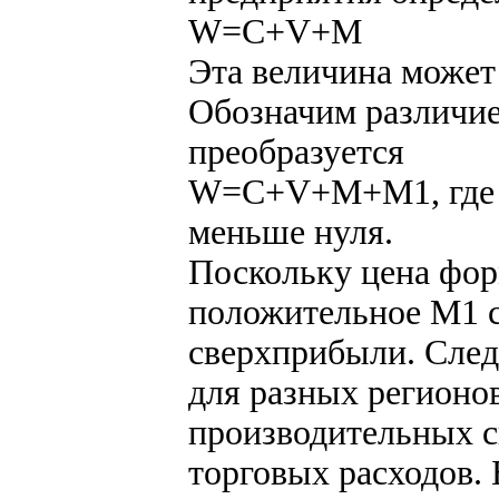
W=C+V+M
Эта величина может
Обозначим различие
преобразуется
W=C+V+M+М1, где М
меньше нуля.
Поскольку цена фор
положительное М1 с
сверхприбыли. След
для разных регионов
производительных с
торговых расходов. 