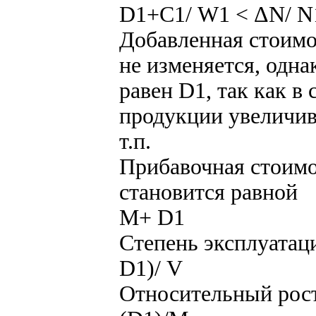
D1+С1/ W1 < ΔN/ N
Добавленная стоим
не изменяется, одна
равен D1, так как в
продукции увеличив
т.п.
Прибавочная стоимо
становится равной
М+ D1
Степень эксплуатац
D1)/ V
Относительный рост