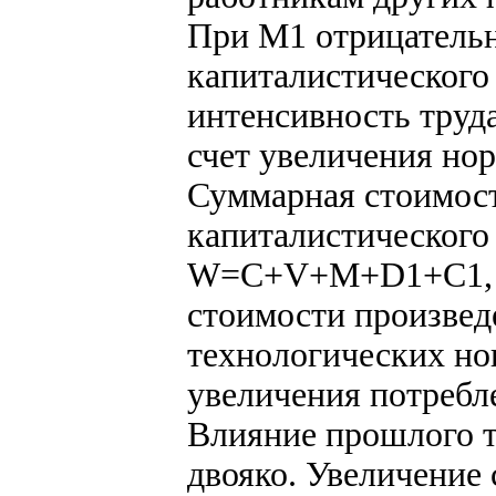
При М1 отрицатель
капиталистического
интенсивность труд
счет увеличения но
Суммарная стоимост
капиталистического
W=C+V+M+D1+С1, г
стоимости произвед
технологических нов
увеличения потребл
Влияние прошлого т
двояко. Увеличение