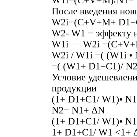
W1i=(C+V+M)/N1= W
После введения нов
W2i=(C+V+M+ D1+С1
W2- W1 = эффекту 
W1i — W2i =(C+V+
W2i / W1i =( (W1i •
=( (W1+ D1+С1)/ N2
Условие удешевлени
продукции
(1+ D1+С1/ W1)• N1
N2= N1+ ΔN
(1+ D1+С1/ W1)• N1
1+ D1+С1/ W1 <1+ Δ