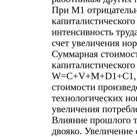
При М1 отрицатель
капиталистического
интенсивность труд
счет увеличения но
Суммарная стоимост
капиталистического
W=C+V+M+D1+С1, г
стоимости произвед
технологических нов
увеличения потребл
Влияние прошлого т
двояко. Увеличение