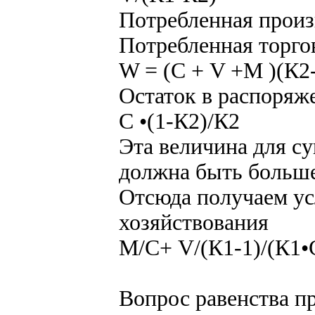
Потребленная произ
Потребленная торго
W = (С + V +M )(К2-
Остаток в распоряж
С •(1-К2)/К2
Эта величина для с
должна быть больше
Отсюда получаем ус
хозяйствования
М/С+ V/(К1-1)/(К1•
Вопрос равенства п