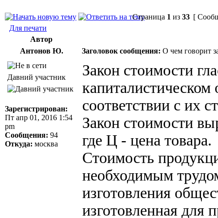
Страница
1
из
33
[ Сообщ
Для печати
Автор
Антонов Ю.
Заголовок сообщения:
О чем говорит з
Закон стоимости гла
Давний участник
капиталистическом 
соответствии с их с
Зарегистрирован:
Пт апр 01, 2016 1:54
Закон стоимости вы
pm
Сообщения:
94
где Ц - цена товара.
Откуда:
москва
Стоимость продукци
необходимым трудом
изготовления общес
изготовленная для 