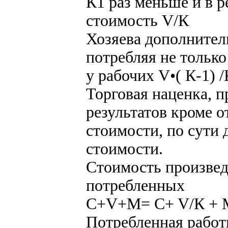
К1 раз меньше и в р
стоимость V/К
Хозяева дополните
потребляя не тольк
у рабочих V•( К-1) /
Торговая наценка, п
результатов кроме 
стоимости, по сути
стоимости.
Стоимость произвед
потребленных
C+V+M= C+ V/К + М 
Потребленная работ