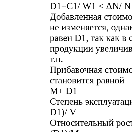
D1+С1/ W1 < ΔN/ N
Добавленная стоим
не изменяется, одна
равен D1, так как в
продукции увеличив
т.п.
Прибавочная стоимо
становится равной
М+ D1
Степень эксплуатац
D1)/ V
Относительный рост