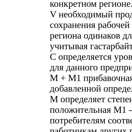
конкретном регионе
V необходимый прод
сохранения рабочей
региона одинаков д
учитывая гастарбайт
С определяется уров
для данного предпр
М + М1 прибавочная
добавленной опреде
М определяет степе
положительная М1 - 
потребителям соотв
работникам других 