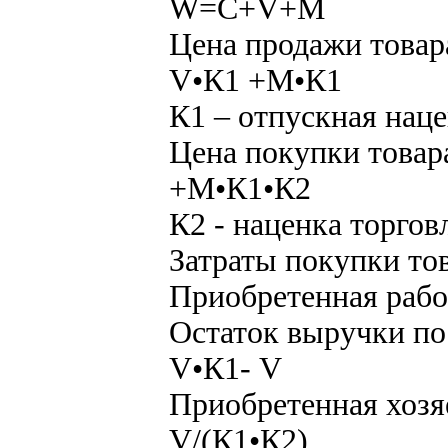
W=C+V+M
Цена продажи товар
V•К1 +M•К1
К1 – отпускная нац
Цена покупки товар
+M•К1•К2
К2 - наценка торгов
Затраты покупки то
Приобретенная рабо
Остаток выручки по
V•К1- V
Приобретенная хозя
V/(К1•К2)