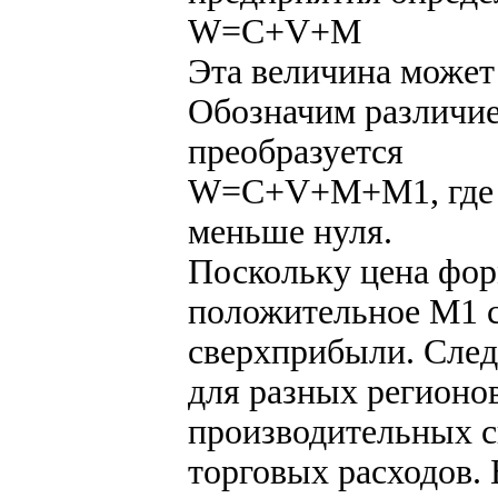
W=C+V+M
Эта величина может
Обозначим различие
преобразуется
W=C+V+M+М1, где М
меньше нуля.
Поскольку цена фор
положительное М1 с
сверхприбыли. След
для разных регионов
производительных с
торговых расходов. 