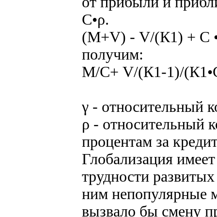
от прибыли и прибл
С•ρ.
(М+V) - V/(К1) + С 
получим:
М/С+ V/(К1-1)/(К1•С
γ - относительный 
ρ - относительный 
процентам за кредит
Глобализация имеет
трудности развитых 
ним непопулярные м
вызвало бы смену пр