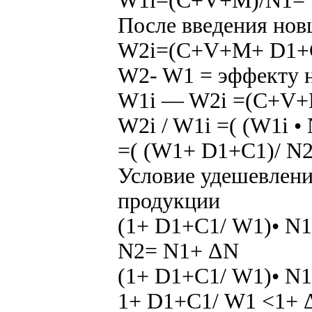
W1i=(C+V+M)/N1= W
После введения нов
W2i=(C+V+M+ D1+С1
W2- W1 = эффекту 
W1i — W2i =(C+V+
W2i / W1i =( (W1i •
=( (W1+ D1+С1)/ N2
Условие удешевлени
продукции
(1+ D1+С1/ W1)• N1
N2= N1+ ΔN
(1+ D1+С1/ W1)• N1
1+ D1+С1/ W1 <1+ Δ