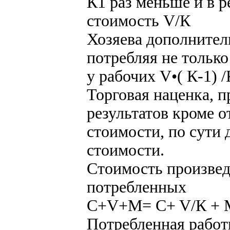
К1 раз меньше и в р
стоимость V/К
Хозяева дополните
потребляя не тольк
у рабочих V•( К-1) /
Торговая наценка, п
результатов кроме 
стоимости, по сути
стоимости.
Стоимость произвед
потребленных
C+V+M= C+ V/К + М 
Потребленная работ