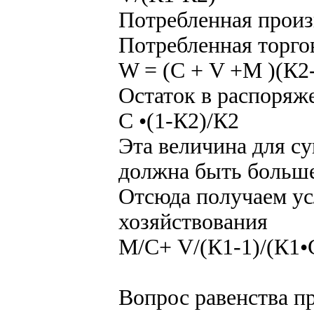
Потребленная произ
Потребленная торго
W = (С + V +M )(К2-
Остаток в распоряж
С •(1-К2)/К2
Эта величина для с
должна быть больше
Отсюда получаем ус
хозяйствования
М/С+ V/(К1-1)/(К1•
Вопрос равенства п