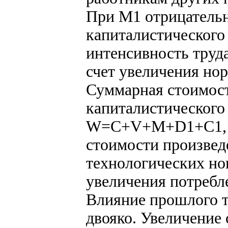
При М1 отрицатель
капиталистического
интенсивность труд
счет увеличения но
Суммарная стоимост
капиталистического
W=C+V+M+D1+С1, г
стоимости произвед
технологических нов
увеличения потребл
Влияние прошлого т
двояко. Увеличение