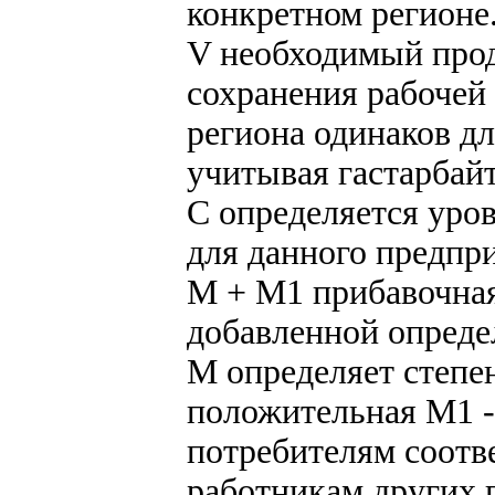
конкретном регионе
V необходимый прод
сохранения рабочей
региона одинаков д
учитывая гастарбайт
С определяется уров
для данного предпр
М + М1 прибавочная
добавленной опреде
М определяет степе
положительная М1 - 
потребителям соотв
работникам других 