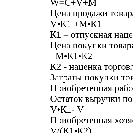
W=C+V+M
Цена продажи товар
V•К1 +M•К1
К1 – отпускная нац
Цена покупки товар
+M•К1•К2
К2 - наценка торгов
Затраты покупки то
Приобретенная рабо
Остаток выручки по
V•К1- V
Приобретенная хозя
V/(К1•К2)