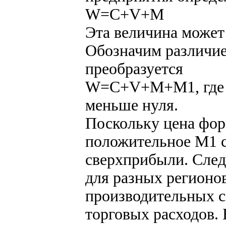
W=C+V+M
Эта величина может
Обозначим различие
преобразуется
W=C+V+M+М1, где М
меньше нуля.
Поскольку цена фор
положительное М1 с
сверхприбыли. След
для разных регионов
производительных с
торговых расходов. 