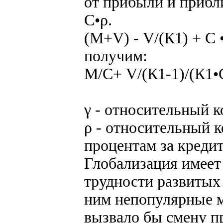
от прибыли и прибл
С•ρ.
(М+V) - V/(К1) + С 
получим:
М/С+ V/(К1-1)/(К1•С
γ - относительный 
ρ - относительный 
процентам за кредит
Глобализация имеет
трудности развитых 
ним непопулярные м
вызвало бы смену пр