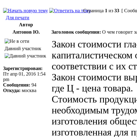
Страница
1
из
33
[ Сообщ
Для печати
Автор
Антонов Ю.
Заголовок сообщения:
О чем говорит з
Закон стоимости гла
Давний участник
капиталистическом 
соответствии с их с
Зарегистрирован:
Пт апр 01, 2016 1:54
Закон стоимости вы
pm
Сообщения:
94
где Ц - цена товара.
Откуда:
москва
Стоимость продукци
необходимым трудом
изготовления общес
изготовленная для 