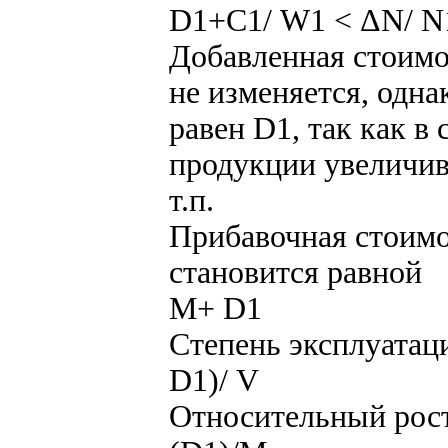
D1+С1/ W1 < ΔN/ N
Добавленная стоим
не изменяется, одна
равен D1, так как в
продукции увеличив
т.п.
Прибавочная стоимо
становится равной
М+ D1
Степень эксплуатац
D1)/ V
Относительный рост