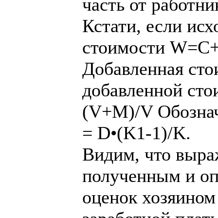
часть от работни
Кстати, если исх
стоимости W=
Добавленная ст
добавленной сто
(V+M)/V Обознач
= D•(K1-1)/K.
Видим, что выра
полученным и оп
оценок хозяином