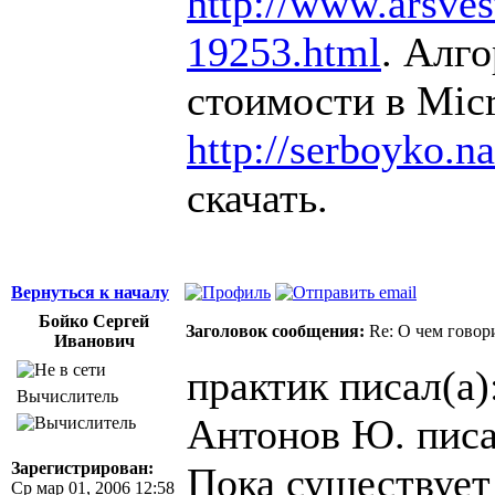
http://www.arsvest
19253.html
. Алг
стоимости в Micr
http://serboyko.na
скачать.
Вернуться к началу
Бойко Сергей
Заголовок сообщения:
Re: О чем говор
Иванович
практик писал(а)
Вычислитель
Антонов Ю. писа
Зарегистрирован:
Пока существует
Ср мар 01, 2006 12:58