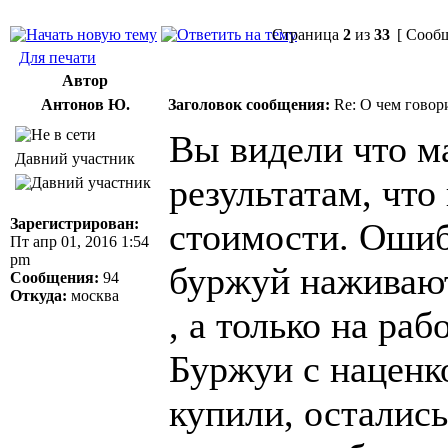
Страница
2
из
33
[ Сообщ
Для печати
Автор
Антонов Ю.
Заголовок сообщения:
Re: О чем говор
Вы видели что м
Давний участник
результатам, чт
Зарегистрирован:
стоимости. Ошиб
Пт апр 01, 2016 1:54
pm
буржуй наживают
Сообщения:
94
Откуда:
москва
, а только на ра
Буржуи с наценк
купили, осталис