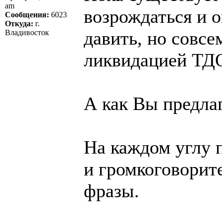
am
возрождаться и 
Сообщения:
6023
Откуда:
г.
давить, но совсе
Владивосток
ликвидацией ТДО
А как Вы предла
На каждом углу п
и громкоговорит
фразы.