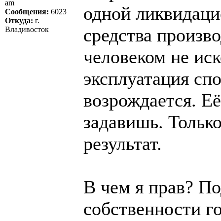
am
одной ликвидаци
Сообщения:
6023
Откуда:
г.
средства произв
Владивосток
человеком не ис
эксплуатация спо
возрождается. Её
задавишь. Тольк
результат.
В чем я прав? П
собственности г