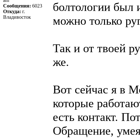
am
болтологии был 
Сообщения:
6023
Откуда:
г.
можно только руг
Владивосток
Так и от твоей р
же.
Вот сейчас я в 
которые работаю
есть контакт. П
Обращение, умея