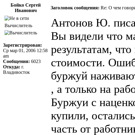
Бойко Сергей
Заголовок сообщения:
Re: О чем говор
Иванович
Антонов Ю. писа
Вычислитель
Вы видели что м
Зарегистрирован:
результатам, чт
Ср мар 01, 2006 12:58
am
стоимости. Ошиб
Сообщения:
6023
Откуда:
г.
буржуй наживают
Владивосток
, а только на ра
Буржуи с наценк
купили, осталис
часть от работни