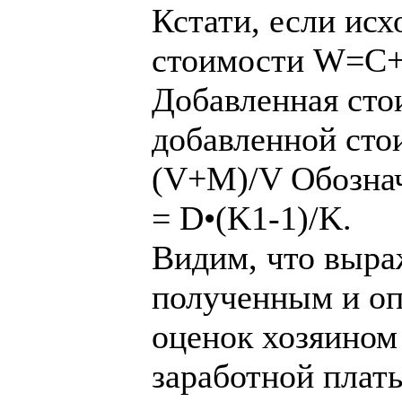
Кстати, если исх
стоимости W=
Добавленная ст
добавленной сто
(V+M)/V Обознач
= D•(K1-1)/K.
Видим, что выра
полученным и оп
оценок хозяином
заработной плат