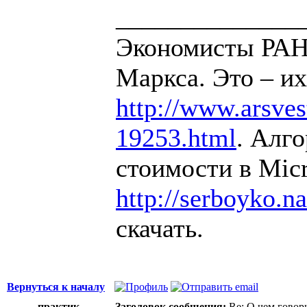
______________
Экономисты РАН 
Маркса. Это – их
http://www.arsvest
19253.html
. Алг
стоимости в Micr
http://serboyko.na
скачать.
Вернуться к началу
практик
Заголовок сообщения:
Re: О чем говор