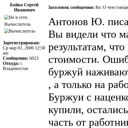
Бойко Сергей
Заголовок сообщения:
Re: О чем говор
Иванович
Антонов Ю. писа
Вычислитель
Вы видели что м
Зарегистрирован:
результатам, чт
Ср мар 01, 2006 12:58
am
стоимости. Ошиб
Сообщения:
6023
Откуда:
г.
буржуй наживают
Владивосток
, а только на ра
Буржуи с наценк
купили, осталис
часть от работни