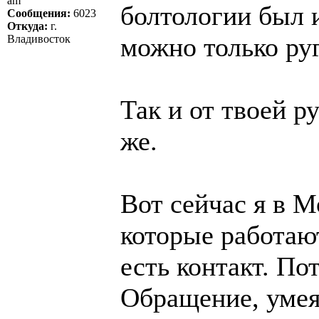
am
болтологии был 
Сообщения:
6023
Откуда:
г.
можно только руг
Владивосток
Так и от твоей р
же.
Вот сейчас я в 
которые работаю
есть контакт. П
Обращение, умея