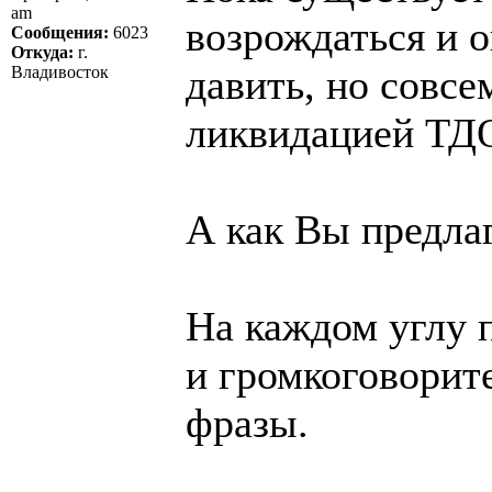
am
возрождаться и 
Сообщения:
6023
Откуда:
г.
давить, но совсе
Владивосток
ликвидацией ТДО
А как Вы предла
На каждом углу п
и громкоговорит
фразы.