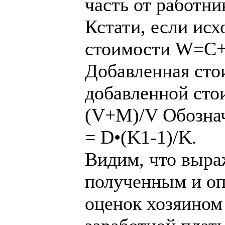
часть от работни
Кстати, если исх
стоимости W=
Добавленная ст
добавленной сто
(V+M)/V Обознач
= D•(K1-1)/K.
Видим, что выра
полученным и оп
оценок хозяином