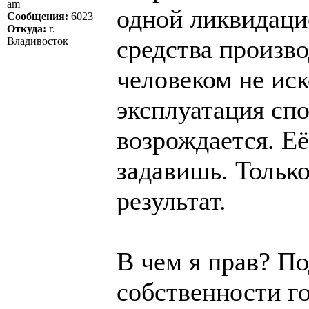
am
одной ликвидаци
Сообщения:
6023
Откуда:
г.
средства произв
Владивосток
человеком не ис
эксплуатация спо
возрождается. Её
задавишь. Тольк
результат.
В чем я прав? П
собственности г