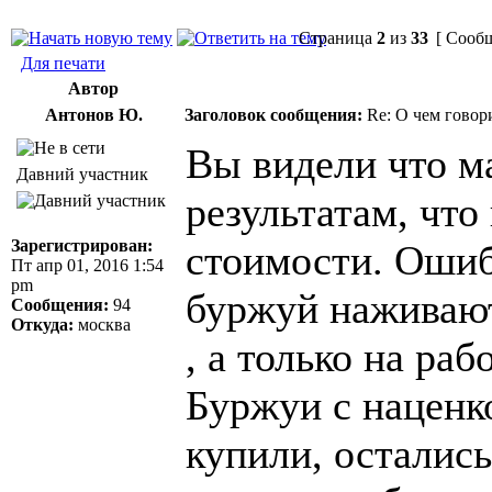
Страница
2
из
33
[ Сообщ
Для печати
Автор
Антонов Ю.
Заголовок сообщения:
Re: О чем говор
Вы видели что м
Давний участник
результатам, чт
Зарегистрирован:
стоимости. Ошиб
Пт апр 01, 2016 1:54
pm
буржуй наживают
Сообщения:
94
Откуда:
москва
, а только на ра
Буржуи с наценк
купили, осталис