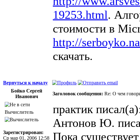
http://www.arsvest
19253.html
. Алг
стоимости в Micr
http://serboyko.na
скачать.
Вернуться к началу
Бойко Сергей
Заголовок сообщения:
Re: О чем говор
Иванович
практик писал(а)
Вычислитель
Антонов Ю. писа
Зарегистрирован:
Пока существует
Ср мар 01, 2006 12:58