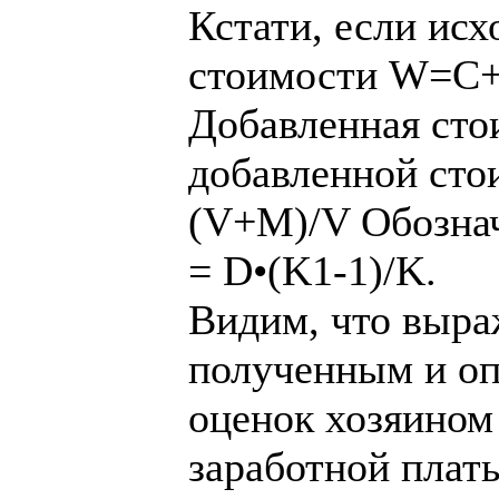
Кстати, если исх
стоимости W=
Добавленная ст
добавленной сто
(V+M)/V Обознач
= D•(K1-1)/K.
Видим, что выра
полученным и оп
оценок хозяином
заработной плат