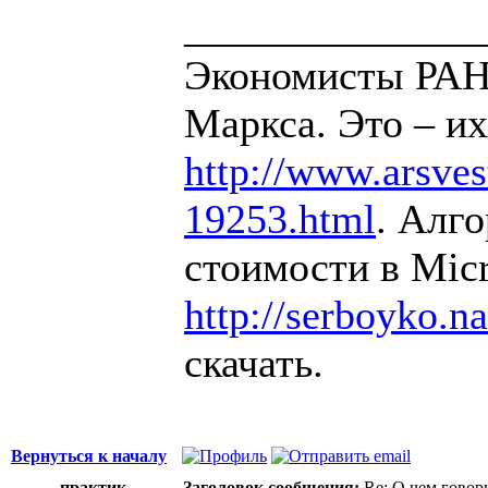
______________
Экономисты РАН 
Маркса. Это – их
http://www.arsvest
19253.html
. Алг
стоимости в Micr
http://serboyko.na
скачать.
Вернуться к началу
практик
Заголовок сообщения:
Re: О чем говор