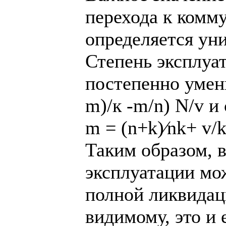
перехода к комм
определяется ун
Степень эксплуа
постепенно умень
m)/к -m/n) N/v и
m = (n+k)⁄nk+ v/
Таким образом, в
эксплуатации мож
полной ликвидац
видимому, это и 