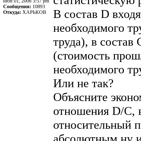
июн 01, 2006 3:57 pm
Сообщения:
10893
В состав D входя
Откуда:
ХАРЬКОВ
необходимого тр
труда), в состав
(стоимость прош
необходимого тру
Или не так?
Объясните эконо
отношения D/C, 
относительный п
абсолютным ну и 