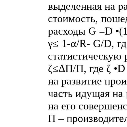
выделенная на ра
стоимость, поше
расходы G =D •(1
γ≤ 1-α/R- G/D, г
статистическую 
ζ≤ΔП/П, где ζ •D
на развитие прои
часть идущая на 
на его совершен
П – производител