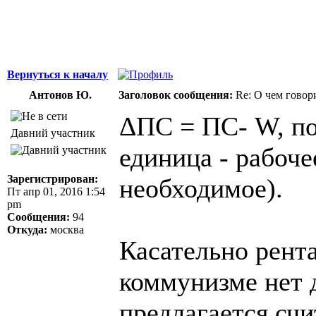
Джордж Бернар
Вернуться к началу
Антонов Ю.
Заголовок сообщения:
Re: О чем говор
ΔПС = ПС- W, по
Давний участник
единица - рабоч
Зарегистрирован:
необходимое).
Пт апр 01, 2016 1:54
pm
Сообщения:
94
Откуда:
москва
Касательно рент
коммунизме нет 
предлагается сч