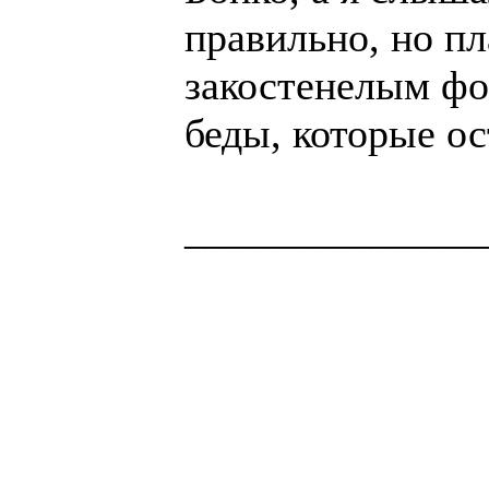
правильно, но п
закостенелым фо
беды, которые ос
______________
Здоровая нация 
национальности,
ощущает, что у н
Джордж Бернар