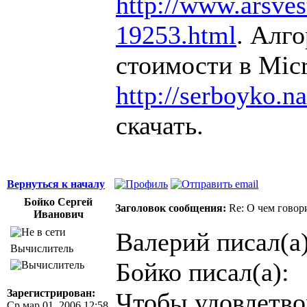
http://www.arsvest
19253.html
. Алг
стоимости в Micr
http://serboyko.na
скачать.
Вернуться к началу
Бойко Сергей
Заголовок сообщения:
Re: О чем говор
Иванович
Валерий писал(а)
Вычислитель
Бойко писал(а):
Зарегистрирован:
Чтобы удовлетво
Ср мар 01, 2006 12:58