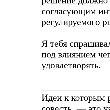
решение должно
согласующим инт
регулируемого р
Я тебя спрашивал
под влиянием чег
удовлетворять.
______________
Идеи к которым 
совесть, — это у