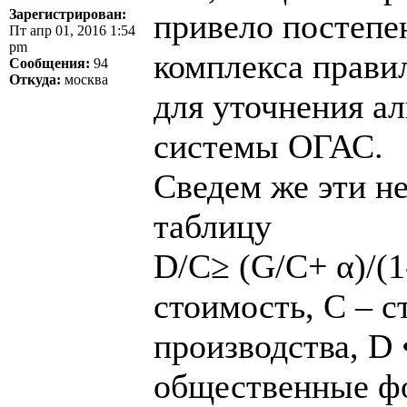
Зарегистрирован:
привело постепе
Пт апр 01, 2016 1:54
pm
комплекса прави
Сообщения:
94
Откуда:
москва
для уточнения а
системы ОГАС.
Сведем же эти 
таблицу
D/C≥ (G/C+ α)/(1
стоимость, С – 
производства, D 
общественные фо