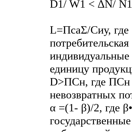
D1/ W1 < ΔN/ N
L=ПсаΣ/Сиу, где
потребительская 
индивидуальные 
единицу продук
D˃ПСн, где ПСн 
невозвратных по
α =(1- β)/2, где 
государственные 