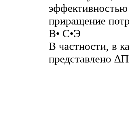
эффективностью 
приращение пот
В• С•Э
В частности, в к
представлено ΔП
______________
Здоровая нация 
национальности,
ощущает, что у н