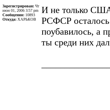
Зарегистрирован:
Чт
И не только США
июн 01, 2006 3:57 pm
Сообщения:
10893
РСФСР осталось 
Откуда:
ХАРЬКОВ
поубавилось, а 
ты среди них дал
______________
Здоровая нация 
национальности,
ощущает, что у н
Джордж Бернар