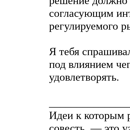
решение должно
согласующим инт
регулируемого р
Я тебя спрашивал
под влиянием чег
удовлетворять.
______________
Идеи к которым 
совесть, — это у