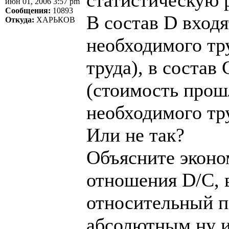
июн 01, 2006 3:57 pm
Сообщения:
10893
В состав D входя
Откуда:
ХАРЬКОВ
необходимого тр
труда), в состав
(стоимость прош
необходимого тру
Или не так?
Объясните эконо
отношения D/C, 
относительный п
абсолютным ну и 