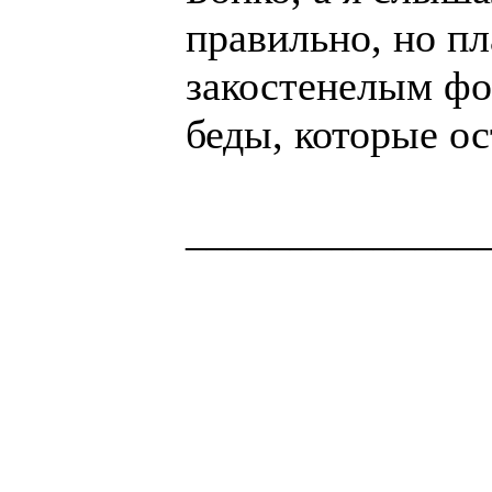
правильно, но п
закостенелым фо
беды, которые ос
______________
Здоровая нация 
национальности,
ощущает, что у н
Джордж Бернар