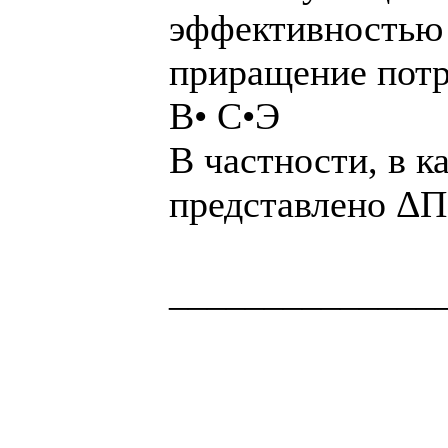
эффективностью 
приращение пот
В• С•Э
В частности, в к
представлено ΔП
______________
Здоровая нация 
национальности,
ощущает, что у н