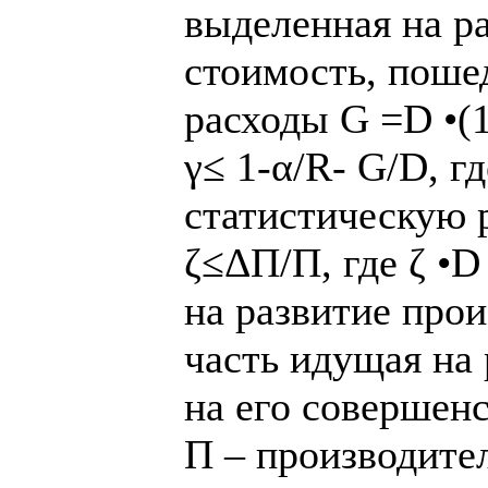
выделенная на ра
стоимость, поше
расходы G =D •(1
γ≤ 1-α/R- G/D, г
статистическую 
ζ≤ΔП/П, где ζ •D
на развитие прои
часть идущая на 
на его совершен
П – производител