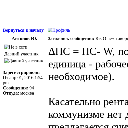
Джордж Бернар
Вернуться к началу
Антонов Ю.
Заголовок сообщения:
Re: О чем говор
ΔПС = ПС- W, по
Давний участник
единица - рабоч
Зарегистрирован:
необходимое).
Пт апр 01, 2016 1:54
pm
Сообщения:
94
Откуда:
москва
Касательно рент
коммунизме нет 
предлагается сч