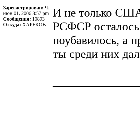
Зарегистрирован:
Чт
И не только США
июн 01, 2006 3:57 pm
Сообщения:
10893
РСФСР осталось 
Откуда:
ХАРЬКОВ
поубавилось, а 
ты среди них дал
______________
Здоровая нация 
национальности,
ощущает, что у н
Джордж Бернар