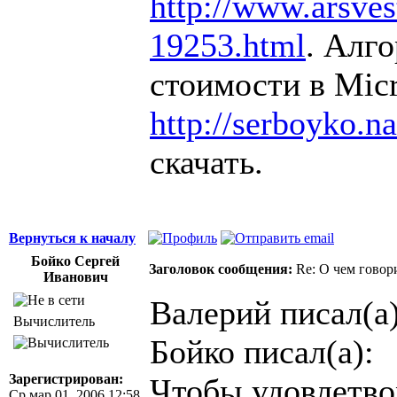
http://www.arsvest
19253.html
. Алг
стоимости в Micr
http://serboyko.na
скачать.
Вернуться к началу
Бойко Сергей
Заголовок сообщения:
Re: О чем говор
Иванович
Валерий писал(а)
Вычислитель
Бойко писал(а):
Зарегистрирован:
Чтобы удовлетво
Ср мар 01, 2006 12:58