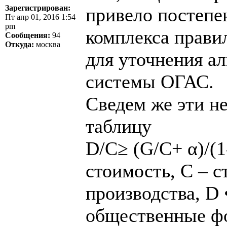
Зарегистрирован:
привело постепе
Пт апр 01, 2016 1:54
pm
комплекса прави
Сообщения:
94
Откуда:
москва
для уточнения а
системы ОГАС.
Сведем же эти 
таблицу
D/C≥ (G/C+ α)/(1
стоимость, С – 
производства, D 
общественные фо