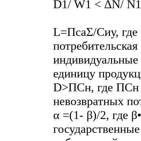
D1/ W1 < ΔN/ N
L=ПсаΣ/Сиу, где
потребительская 
индивидуальные 
единицу продук
D˃ПСн, где ПСн 
невозвратных по
α =(1- β)/2, где 
государственные 