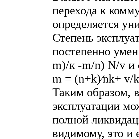
перехода к комм
определяется ун
Степень эксплуа
постепенно умень
m)/к -m/n) N/v и
m = (n+k)⁄nk+ v/
Таким образом, в
эксплуатации мож
полной ликвидац
видимому, это и 