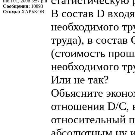
июн 01, 2006 3:57 pm
Сообщения:
10893
В состав D входя
Откуда:
ХАРЬКОВ
необходимого тр
труда), в состав
(стоимость прош
необходимого тру
Или не так?
Объясните эконо
отношения D/C, 
относительный п
абсолютным ну и 