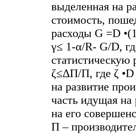
выделенная на ра
стоимость, поше
расходы G =D •(1
γ≤ 1-α/R- G/D, г
статистическую 
ζ≤ΔП/П, где ζ •D
на развитие прои
часть идущая на 
на его совершен
П – производител