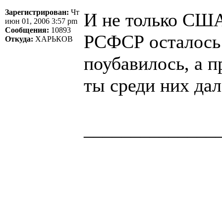
Зарегистрирован:
Чт
И не только США
июн 01, 2006 3:57 pm
Сообщения:
10893
РСФСР осталось 
Откуда:
ХАРЬКОВ
поубавилось, а 
ты среди них дал
______________
Здоровая нация 
национальности,
ощущает, что у н
Джордж Бернар