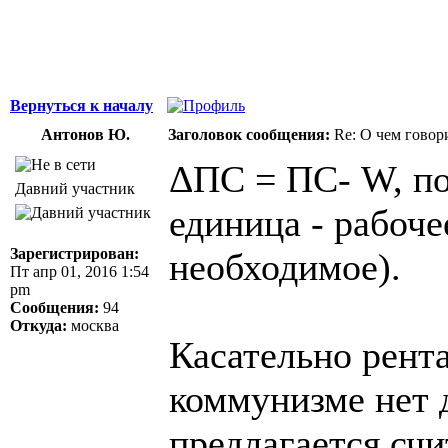
Джордж Бернар
Вернуться к началу
Антонов Ю.
Заголовок сообщения:
Re: О чем говор
ΔПС = ПС- W, по
Давний участник
единица - рабоч
Зарегистрирован:
необходимое).
Пт апр 01, 2016 1:54
pm
Сообщения:
94
Откуда:
москва
Касательно рент
коммунизме нет 
предлагается сч