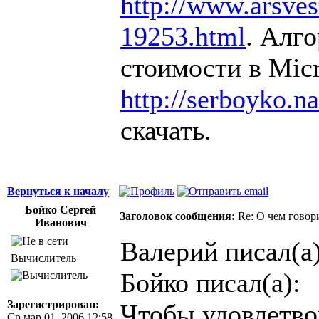
http://www.arsvest
19253.html
. Алг
стоимости в Micr
http://serboyko.na
скачать.
Вернуться к началу
Бойко Сергей
Заголовок сообщения:
Re: О чем говор
Иванович
Валерий писал(а)
Вычислитель
Бойко писал(а):
Зарегистрирован:
Чтобы удовлетво
Ср мар 01, 2006 12:58