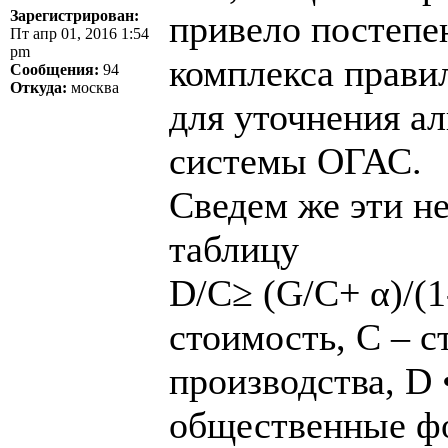
Зарегистрирован:
привело постепе
Пт апр 01, 2016 1:54
pm
комплекса прави
Сообщения:
94
Откуда:
москва
для уточнения а
системы ОГАС.
Сведем же эти 
таблицу
D/C≥ (G/C+ α)/(1
стоимость, С – 
производства, D 
общественные фо