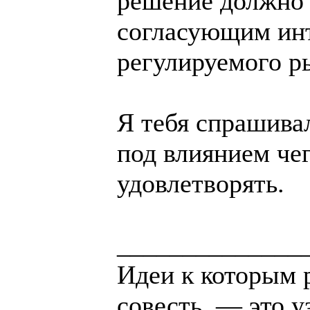
решение должно
согласующим инт
регулируемого р
Я тебя спрашивал
под влиянием чег
удовлетворять.
______________
Идеи к которым 
совесть, — это у