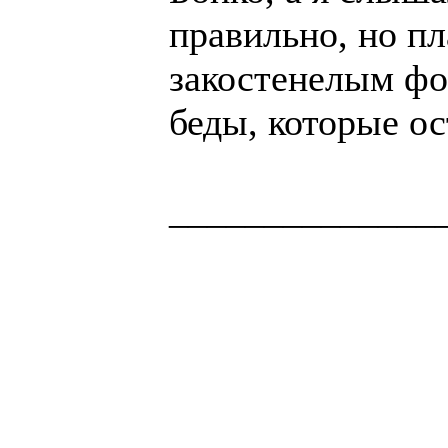
правильно, но п
закостенелым фо
беды, которые ос
______________
Здоровая нация 
национальности,
ощущает, что у н
Джордж Бернар