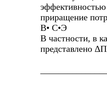
эффективностью 
приращение пот
В• С•Э
В частности, в к
представлено ΔП
______________
Здоровая нация 
национальности,
ощущает, что у н