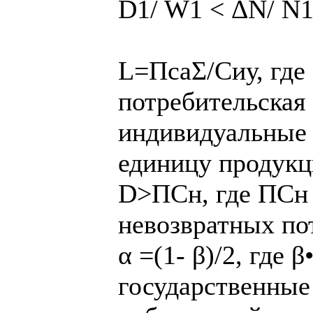
D1/ W1 < ΔN/ N
L=ПсаΣ/Сиу, где
потребительская 
индивидуальные 
единицу продук
D˃ПСн, где ПСн 
невозвратных по
α =(1- β)/2, где 
государственные 