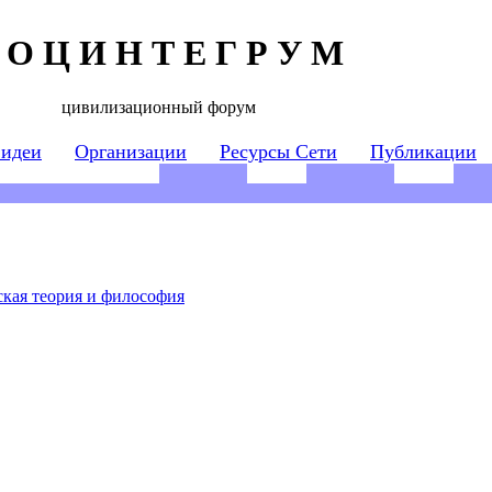
 О Ц И Н Т Е Г Р У М
цивилизационный форум
 идеи
Организации
Ресурсы Сети
Публикации
кая теория и философия