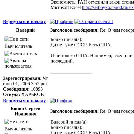
Экономисты РАН отменили закон стоимо
Microsoft Excel
http://serboyko.narod.ru/Exc
Вернуться к началу
Валерий
Заголовок сообщения:
Re: О чем говор
Бойко писал(а):
Да нет уже СССР. Есть США.
Вычислитель
И не только США. Например, вместо пят
последний.
_________________
Здоровая нация не ощущает своей национ
Зарегистрирован:
Чт
Джордж Бернард Шоу
июн 01, 2006 3:57 pm
Сообщения:
10893
Откуда:
ХАРЬКОВ
Вернуться к началу
Бойко Сергей
Заголовок сообщения:
Re: О чем говор
Иванович
Валерий писал(а):
Бойко писал(а):
Вычислитель
Да нет уже СССР. Есть США.