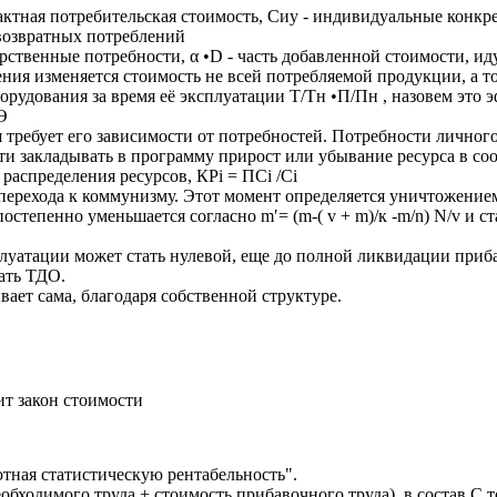
актная потребительская стоимость, Сиу - индивидуальные конкр
возвратных потреблений
дарственные потребности, α •D - часть добавленной стоимости, и
ния изменяется стоимость не всей потребляемой продукции, а то
рудования за время её эксплуатации Т/Тн •П/Пн , назовем это 
Э
 требует его зависимости от потребностей. Потребности личног
ти закладывать в программу прирост или убывание ресурса в со
ы распределения ресурсов, КРi = ПСi /Сi
перехода к коммунизму. Этот момент определяется уничтожение
степенно уменьшается согласно m′= (m-( v + m)/к -m/n) N/v и с
плуатации может стать нулевой, еще до полной ликвидации приба
ать ТДО.
ет сама, благодаря собственной структуре.
ит закон стоимости
ютная статистическую рентабельность".
еобходимого труда + стоимость прибавочного труда), в состав С 