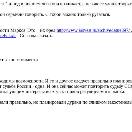
ть" и под влиянием чего она возникает, а не как ее удовлетворят
бой серьезно говорить. С тобой можно только ругаться.
сти Маркса. Это – их бред
http://www.arsvest.ru/archive/issue897/ 
elvir.xls
. Сначала скачать.
ит закон стоимости
бходимы возможности. И то и другое следует правильно планиро
 судьба России - одна. И она сейчас может повторить судьбу СС
гласующим интересы всех участников регулируемого рынка.
вали правильно, но планировали дураки по слишком закостенелы