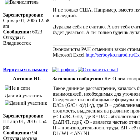
И не только США. Например, вместо пят
Зарегистрирован:
последний.
Ср мар 01, 2006 12:58
am
Дураком себя не считаю. А вот тебя счи
Сообщения:
6023
будет делаться. А ты только будешь лупа
Откуда:
г.
Владивосток
_________________
Экономисты РАН отменили закон стоимо
Microsoft Excel
http://serboyko.narod.ru/Exc
Вернуться к началу
Антонов Ю.
Заголовок сообщения:
Re: О чем говор
Такое длинное рассмотрение, казалось 
взаимосвязей, необходимых для уточне
Давний участник
Сведем же эти необходимые формулы в
D/C≥ (G/C+ α)/(1-γ), где D – добавленн
стоимость, выделенная на развитие прои
Зарегистрирован:
γ≤ 1-α/R- G/D, где R=D/С - абсолютная 
Пт апр 01, 2016 1:54
ζ≤ΔП/П, где ζ •D - является частью отчи
pm
П – производительность труда, ΔП - её п
Сообщения:
94
D1/ W1 < ΔN/ N1
Откуда:
москва