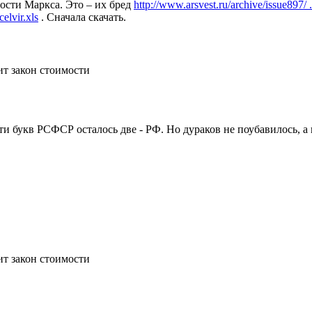
сти Маркса. Это – их бред
http://www.arsvest.ru/archive/issue897/ 
elvir.xls
. Сначала скачать.
ит закон стоимости
и букв РСФСР осталось две - РФ. Но дураков не поубавилось, а
альности, как здоровый человек не ощущает, что у него есть ко
ит закон стоимости