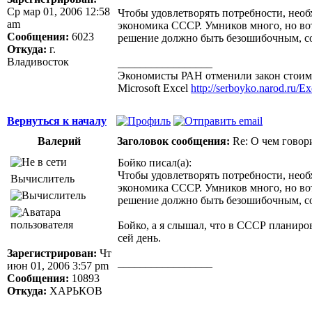
Ср мар 01, 2006 12:58
Чтобы удовлетворять потребности, нео
am
экономика СССР. Умников много, но вот
Сообщения:
6023
решение должно быть безошибочным, со
Откуда:
г.
Владивосток
_________________
Экономисты РАН отменили закон стоимо
Microsoft Excel
http://serboyko.narod.ru/Exc
Вернуться к началу
Валерий
Заголовок сообщения:
Re: О чем говор
Бойко писал(а):
Чтобы удовлетворять потребности, нео
Вычислитель
экономика СССР. Умников много, но вот
решение должно быть безошибочным, со
Бойко, а я слышал, что в СССР планиро
сей день.
Зарегистрирован:
Чт
_________________
июн 01, 2006 3:57 pm
Здоровая нация не ощущает своей национ
Сообщения:
10893
Джордж Бернард Шоу
Откуда:
ХАРЬКОВ