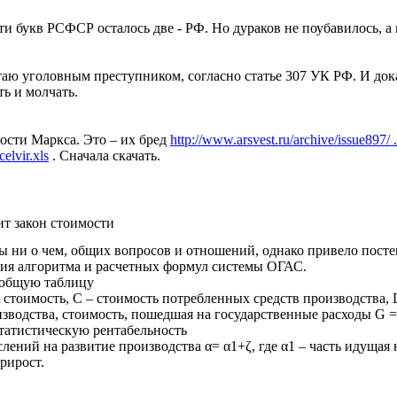
и букв РСФСР осталось две - РФ. Но дураков не поубавилось, а
таю уголовным преступником, согласно статье 307 УК РФ. И доказ
ть и молчать.
сти Маркса. Это – их бред
http://www.arsvest.ru/archive/issue897/ 
elvir.xls
. Сначала скачать.
ит закон стоимости
бы ни о чем, общих вопросов и отношений, однако привело пос
ния алгоритма и расчетных формул системы ОГАС.
 общую таблицу
ая стоимость, С – стоимость потребленных средств производства, 
зводства, стоимость, пошедшая на государственные расходы G =D 
статистическую рентабельность
слений на развитие производства α= α1+ζ, где α1 – часть идущая
рирост.