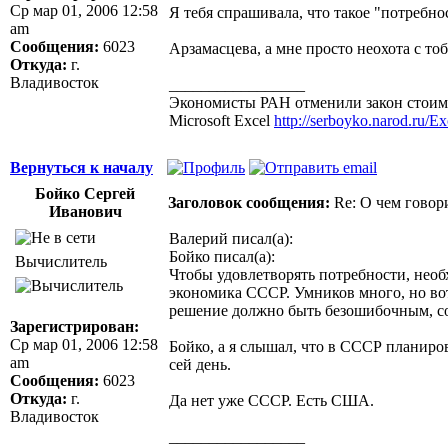
Ср мар 01, 2006 12:58
Я тебя спрашивала, что такое "потребнос
am
Сообщения:
6023
Арзамасцева, а мне просто неохота с то
Откуда:
г.
Владивосток
_________________
Экономисты РАН отменили закон стоимо
Microsoft Excel
http://serboyko.narod.ru/Exc
Вернуться к началу
Бойко Сергей
Заголовок сообщения:
Re: О чем говор
Иванович
Валерий писал(а):
Бойко писал(а):
Вычислитель
Чтобы удовлетворять потребности, нео
экономика СССР. Умников много, но вот
решение должно быть безошибочным, со
Зарегистрирован:
Ср мар 01, 2006 12:58
Бойко, а я слышал, что в СССР планиро
am
сей день.
Сообщения:
6023
Откуда:
г.
Да нет уже СССР. Есть США.
Владивосток
_________________