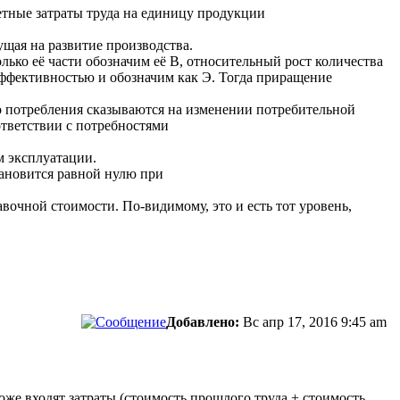
етные затраты труда на единицу продукции
дущая на развитие производства.
лько её части обозначим её В, относительный рост количества
эффективностью и обозначим как Э. Тогда приращение
о потребления сказываются на изменении потребительной
ответствии с потребностями
м эксплуатации.
тановится равной нулю при
вочной стоимости. По-видимому, это и есть тот уровень,
Добавлено:
Вс апр 17, 2016 9:45 am
тоже входят затраты (стоимость прошлого труда + стоимость