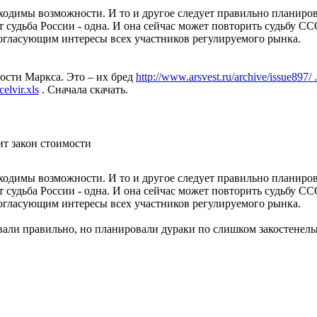
бходимы возможности. И то и другое следует правильно планиро
 судьба России - одна. И она сейчас может повторить судьбу СС
гласующим интересы всех участников регулируемого рынка.
сти Маркса. Это – их бред
http://www.arsvest.ru/archive/issue897/ 
elvir.xls
. Сначала скачать.
ит закон стоимости
бходимы возможности. И то и другое следует правильно планиро
 судьба России - одна. И она сейчас может повторить судьбу СС
гласующим интересы всех участников регулируемого рынка.
вали правильно, но планировали дураки по слишком закостенелы
альности, как здоровый человек не ощущает, что у него есть ко