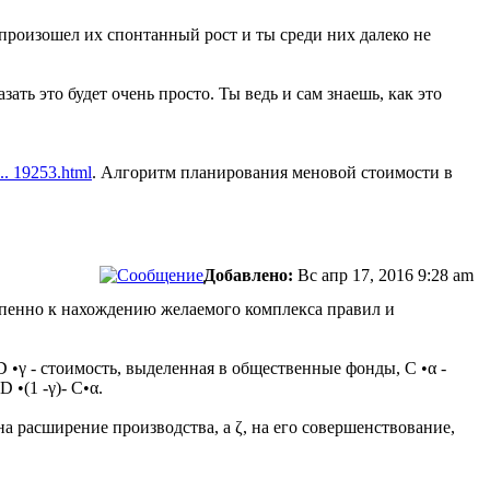
 произошел их спонтанный рост и ты среди них далеко не
ать это будет очень просто. Ты ведь и сам знаешь, как это
... 19253.html
. Алгоритм планирования меновой стоимости в
Добавлено:
Вс апр 17, 2016 9:28 am
тепенно к нахождению желаемого комплекса правил и
D •γ - стоимость, выделенная в общественные фонды, С •α -
•(1 -γ)- С•α.
 на расширение производства, а ζ, на его совершенствование,