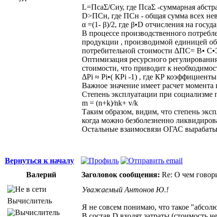
L=ПсаΣ/Сиу, где ПсаΣ -суммарная абстр
D˃ПСн, где ПСн - общая сумма всех не
α =(1- β)/2, где β•D отчисления на госу
В процессе производственного потребле
продукции , производимой единицей обо
потребительной стоимости ΔПС= В• С•
Оптимизация ресурсного регулирования
стоимости, что приводит к необходимос
ΔРi ≈ Рi•( КРi -1) , где КР коэффициент
Важное значение имеет расчет момента 
Степень эксплуатации при социализме по
m = (n+k)⁄nk+ v/k
Таким образом, видим, что степень экс
когда можно безболезненно ликвидиров
Остальные взаимосвязи ОГАС вырабатыва
Вернуться к началу
Валерий
Заголовок сообщения:
Re: О чем говор
Уважаемый Антонов Ю.!
Вычислитель
Я не совсем понимаю, что такое "абсол
В состав D входят затраты (стоимость н