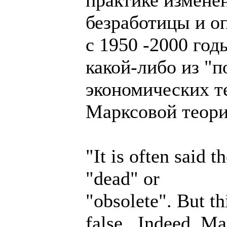
безработицы и о
с 1950 -2000 год
какой-либо из "
экономических те
Марксовой теори
"It is often said 
"dead" or
"obsolete". But th
false...Indeed, M