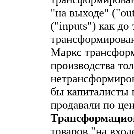
"на выходе" ("out
("inputs") как д
трансформирован
Маркс трансформ
производства тол
нетрансформиров
бы капиталисты 
продавали по це
Трансформацио
товаров "на вхо