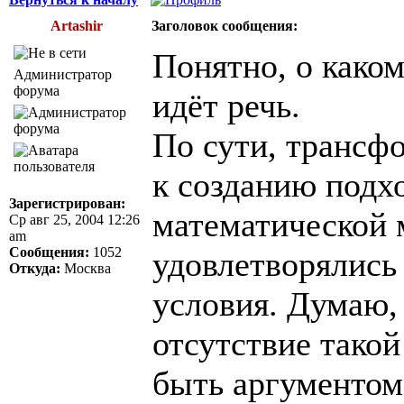
Artashir
Заголовок сообщения:
Понятно, о каком
Администратор
форума
идёт речь.
По сути, трансф
к созданию подх
Зарегистрирован:
математической 
Ср авг 25, 2004 12:26
am
Сообщения:
1052
удовлетворялись
Откуда:
Москва
условия. Думаю,
отсутствие тако
быть аргументом