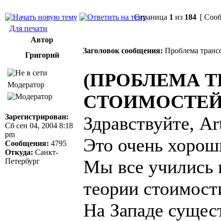
Страница
1
из
184
[ Сооб
Для печати
Автор
Заголовок сообщения:
Проблема трансф
Григорий
(ПРОБЛЕМА 
Модератор
СТОИМОСТЕЙ
Зарегистрирован:
Здравствуйте, Art
Сб сен 04, 2004 8:18
pm
Это очень хорош
Сообщения:
4795
Откуда:
Санкт-
Мы все учились 
Петербург
теории стоимост
На Западе сущес