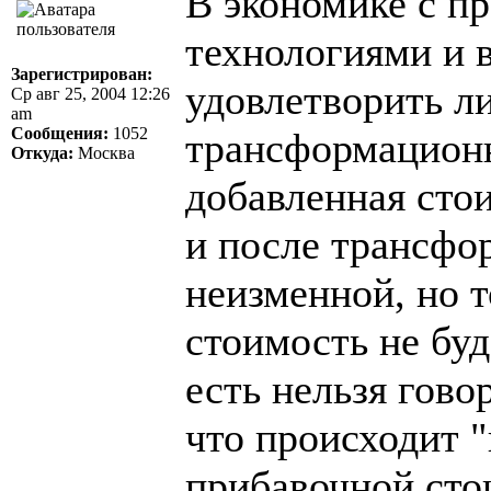
В экономике с п
технологиями и
Зарегистрирован:
удовлетворить л
Ср авг 25, 2004 12:26
am
Сообщения:
1052
трансформационн
Откуда:
Москва
добавленная сто
и после трансфо
неизменной, но 
стоимость не буд
есть нельзя гово
что происходит 
прибавочной сто