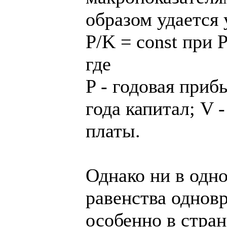
образом удается 
P/K = const при P
где
P - годовая приб
года капитал; V 
платы.
Однако ни в одн
равенства однов
особенно в стран