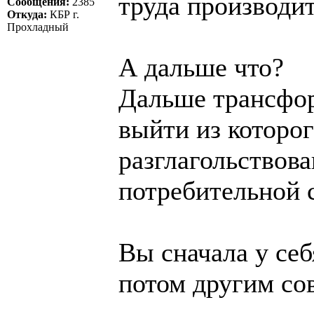
труда производите
Сообщения:
2385
Откуда:
КБР г.
Прохладный
А дальше что?
Дальше трансфор
выйти из которог
разглагольствов
потребительной 
Вы сначала у себ
потом другим сов