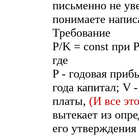
письменно не ув
понимаете напис
Требование
P/K = const при P
где
P - годовая приб
года капитал; V 
платы,
(И все эт
вытекает из опр
его утверждения