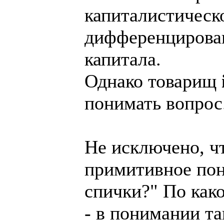
капиталистическ
дифференцирова
капитала.
Однако товарищ
понимать вопрос
Не исключено, ч
примитивное пон
спички?" По како
- в понимании та