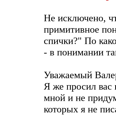
Не исключено, ч
примитивное пон
спички?" По како
- в понимании та
Уважаемый Вале
Я же просил вас
мной и не придум
которых я не писа