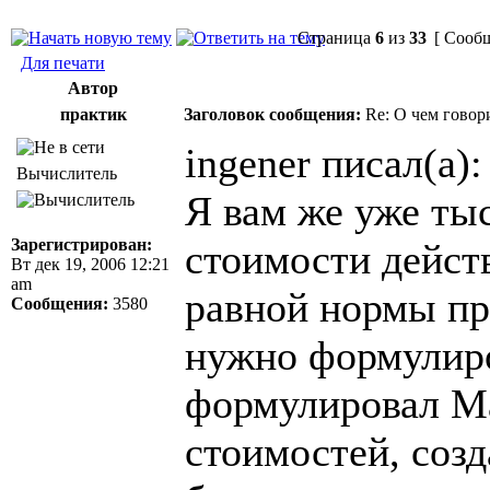
Страница
6
из
33
[ Сообщ
Для печати
Автор
практик
Заголовок сообщения:
Re: О чем говор
ingener писал(а):
Вычислитель
Я вам же уже тыс
Зарегистрирован:
стоимости дейст
Вт дек 19, 2006 12:21
am
равной нормы пр
Сообщения:
3580
нужно формулиров
формулировал Ма
стоимостей, соз