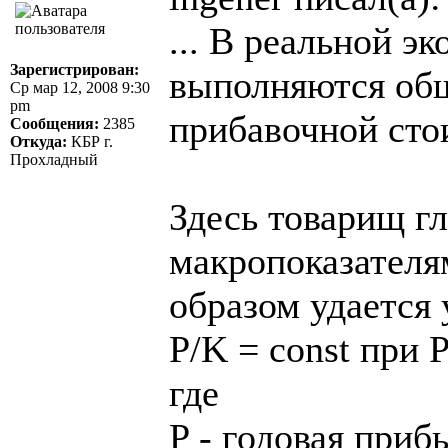
... В реальной э
Зарегистрирован:
выполняются об
Ср мар 12, 2008 9:30
pm
прибавочной сто
Сообщения:
2385
Откуда:
КБР г.
Прохладный
Здесь товарищ гл
макропоказателя
образом удается 
P/K = const при P
где
P - годовая приб