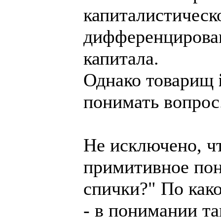
капиталистическ
дифференцирова
капитала.
Однако товарищ
понимать вопрос
Не исключено, ч
примитивное пон
спички?" По како
- в понимании та