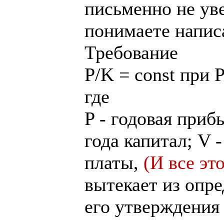
письменно не ув
понимаете напис
Требование
P/K = const при P
где
P - годовая приб
года капитал; V 
платы,
(И все эт
вытекает из опр
его утверждения