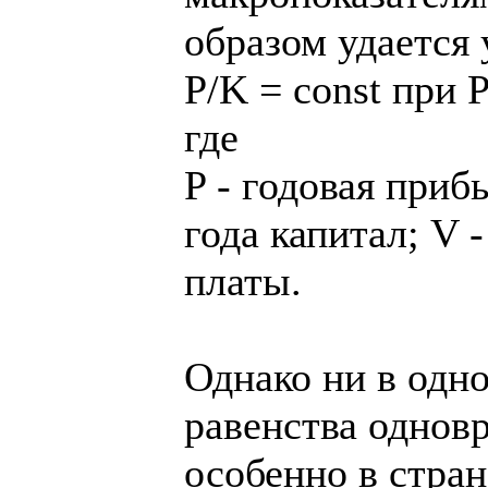
образом удается 
P/K = const при P
где
P - годовая приб
года капитал; V 
платы.
Однако ни в одн
равенства однов
особенно в стран