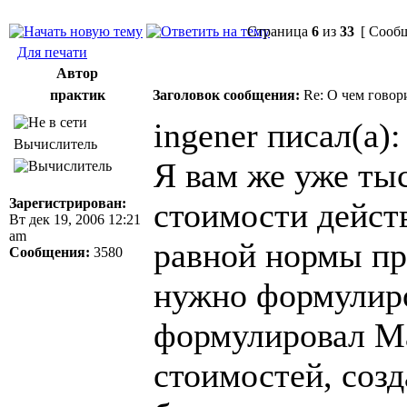
Страница
6
из
33
[ Сообщ
Для печати
Автор
практик
Заголовок сообщения:
Re: О чем говор
ingener писал(а):
Вычислитель
Я вам же уже тыс
Зарегистрирован:
стоимости дейст
Вт дек 19, 2006 12:21
am
равной нормы пр
Сообщения:
3580
нужно формулиров
формулировал Ма
стоимостей, соз