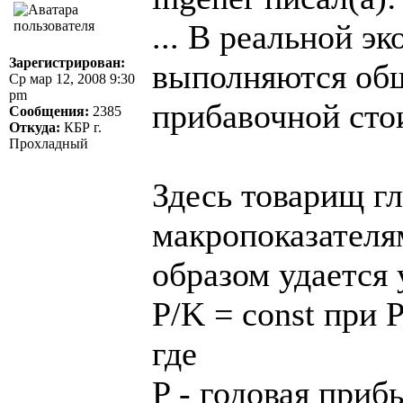
... В реальной э
Зарегистрирован:
выполняются об
Ср мар 12, 2008 9:30
pm
прибавочной сто
Сообщения:
2385
Откуда:
КБР г.
Прохладный
Здесь товарищ гл
макропоказателя
образом удается 
P/K = const при P
где
P - годовая приб