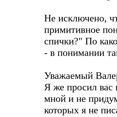
Не исключено, ч
примитивное пон
спички?" По како
- в понимании та
Уважаемый Вале
Я же просил вас
мной и не придум
которых я не писа