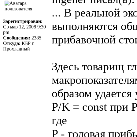
... В реальной э
Зарегистрирован:
выполняются об
Ср мар 12, 2008 9:30
pm
прибавочной сто
Сообщения:
2385
Откуда:
КБР г.
Прохладный
Здесь товарищ гл
макропоказателя
образом удается 
P/K = const при P
где
P - годовая приб