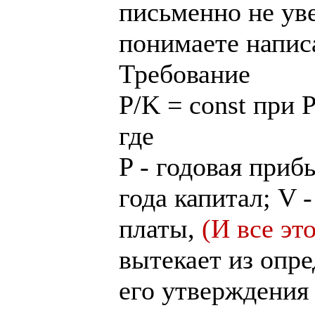
письменно не ув
понимаете напис
Требование
P/K = const при P
где
P - годовая приб
года капитал; V 
платы,
(И все эт
вытекает из опр
его утверждения