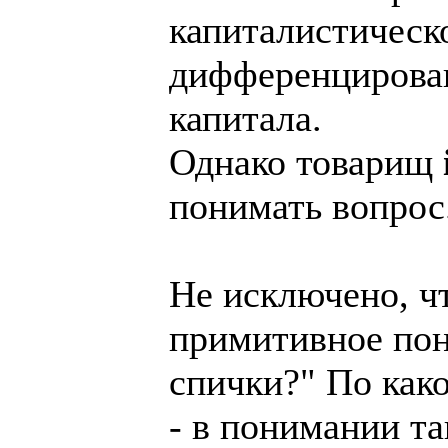
капиталистическ
дифференцирова
капитала.
Однако товарищ
понимать вопрос
Не исключено, ч
примитивное пон
спички?" По како
- в понимании та