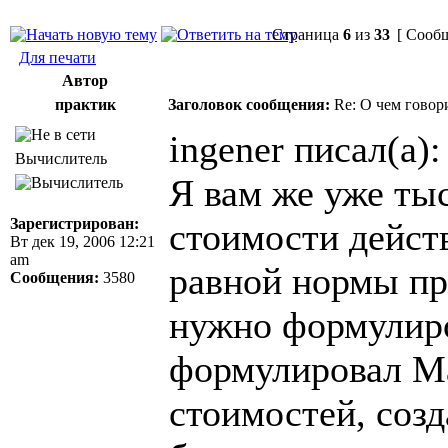
Страница
6
из
33
[ Сообщ
Для печати
Автор
практик
Заголовок сообщения:
Re: О чем говор
ingener писал(а):
Вычислитель
Я вам же уже тыс
Зарегистрирован:
стоимости дейст
Вт дек 19, 2006 12:21
am
равной нормы пр
Сообщения:
3580
нужно формулиров
формулировал Ма
стоимостей, соз