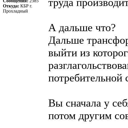
труда производите
Сообщения:
2385
Откуда:
КБР г.
Прохладный
А дальше что?
Дальше трансфор
выйти из которог
разглагольствов
потребительной 
Вы сначала у себ
потом другим сов