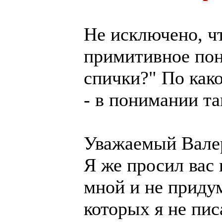
Не исключено, ч
примитивное пон
спички?" По како
- в понимании та
Уважаемый Вале
Я же просил вас
мной и не придум
которых я не писа