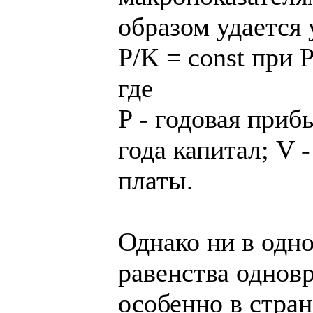
образом удается 
P/K = const при P
где
P - годовая приб
года капитал; V 
платы.
Однако ни в одн
равенства однов
особенно в стран