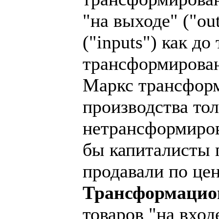
"на выходе" ("out
("inputs") как д
трансформирован
Маркс трансформ
производства тол
нетрансформиров
бы капиталисты 
продавали по це
Трансформацио
товаров "на вхо