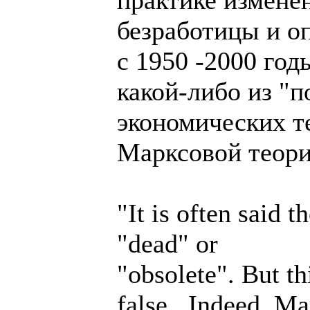
безработицы и о
с 1950 -2000 год
какой-либо из "
экономических те
Марксовой теори
"It is often said 
"dead" or
"obsolete". But th
false...Indeed, M