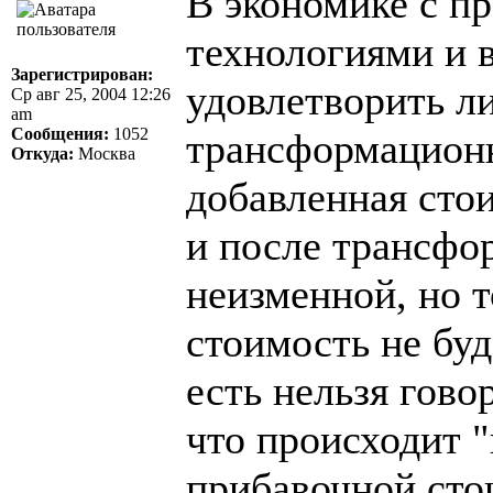
В экономике с п
технологиями и
Зарегистрирован:
удовлетворить л
Ср авг 25, 2004 12:26
am
Сообщения:
1052
трансформационн
Откуда:
Москва
добавленная сто
и после трансфо
неизменной, но 
стоимость не буд
есть нельзя гово
что происходит 
прибавочной сто