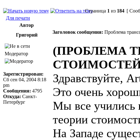
Страница
1
из
184
[ Сооб
Для печати
Автор
Заголовок сообщения:
Проблема трансф
Григорий
(ПРОБЛЕМА 
Модератор
СТОИМОСТЕЙ
Зарегистрирован:
Здравствуйте, Art
Сб сен 04, 2004 8:18
pm
Это очень хорош
Сообщения:
4795
Откуда:
Санкт-
Мы все учились 
Петербург
теории стоимост
На Западе сущес