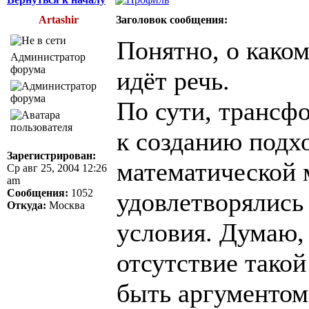
Artashir
Заголовок сообщения:
Понятно, о каком
Администратор
форума
идёт речь.
По сути, трансф
к созданию подх
Зарегистрирован:
математической 
Ср авг 25, 2004 12:26
am
Сообщения:
1052
удовлетворялись
Откуда:
Москва
условия. Думаю,
отсутствие тако
быть аргументом