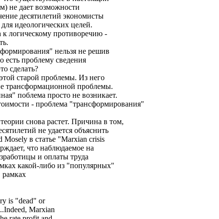
ам) не дает возможности
ечение десятилетий экономисты
 для идеологических целей.
а к логическому противоречию -
ть.
сформирования" нельзя не решив
о есть проблему сведения
то сделать?
 этой старой проблемы. Из него
ие трансформационной проблемы.
ная" поблема просто не возникает.
стоимости - проблема "трансформирования"
теории снова растет. Причина в том,
есятилетий не удается объяснить
Mosely в статье "Marxian crisis
ерждает, что наблюдаемое на
зработицы и оплаты труда
амках какой-либо из "популярных"
в рамках
ory is "dead" or
e...Indeed, Marxian
he rate profit and