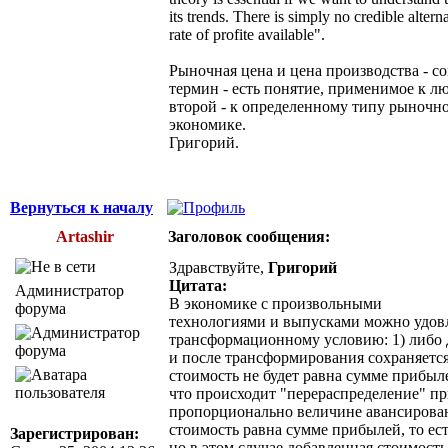
its trends. There is simply no credible altern
rate of profite available".
Рыночная цена и цена производства - со
термин - есть понятие, применимое к л
второй - к определенному типу рыночн
экономике.
Григорий.
Вернуться к началу
Artashir
Заголовок сообщения:
Здравствуйте,
Григорий
Цитата:
Администратор
В экономике с произвольными
форума
технологиями и выпусками можно удов
трансформационному условию: 1) либо 
и после трансформирования сохраняется
стоимость не будет равна сумме прибылей
что происходит "перераспределение" п
пропорционально величине авансирован
стоимость равна сумме прибылей, то ес
Зарегистрирован:
но в этом случае добавленная стоимост