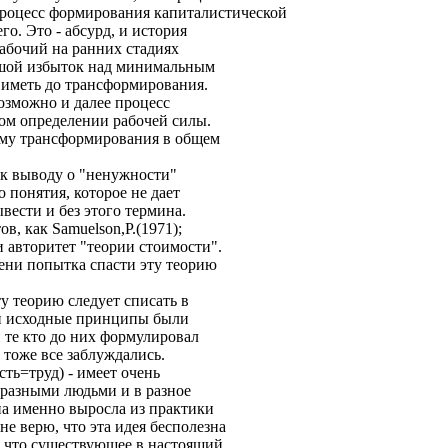
процесс формирования капиталистической
го. Это - абсурд, и история
рабочий на ранних стадиях
льшой избыток над минимальным
иметь до трансформирования.
зможно и далее процесс
ом определении рабочей силы.
ему трансформирования в общем
 к выводу о "ненужности"
о понятия, которое не дает
вести и без этого термина.
в, как Samuelson,P.(1971);
ли авторитет "теории стоимости".
мени попытка спасти эту теорию
ту теорию следует списать в
ами исходные принципы были
и те кто до них формулировал
 тоже все заблуждались.
сть=труд) - имеет очень
 разными людьми и в разное
на именно выросла из практики
е верю, что эта идея бесполезна
, что существующее в настоящий