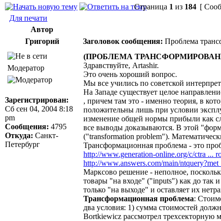
Страница
1
из
184
[ Сооб
Для печати
Автор
Григорий
Заголовок сообщения:
Проблема трансф
(ПРОБЛЕМА ТРАНСФОРМИРОВАН
Здравствуйте, Artashir.
Модератор
Это очень хороший вопрос.
Мы все учились по советской интерпре
На Западе существует целое направлени
Зарегистрирован:
, причем там это - именно теория, в к
Сб сен 04, 2004 8:18
положительны лишь при условии эксплуат
pm
изменение общей нормы прибыли как сле
Сообщения:
4795
все выводы доказываются. В этой "фор
Откуда:
Санкт-
("transformation problem"). Математичес
Петербург
Трансформационная проблема - это про
http://www.generation-online.org/c/ctra ... 
http://www.answers.com/main/ntquery?met 
Марксово решение - неполное, поскольк
товары "на входе" ("inputs") как до т
только "на выходе" и оставляет их нет
Трансформационная проблема
: Стоим
два условия: 1) сумма стоимостей долж
Bortkiewicz рассмотрел трехсекторную м