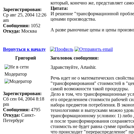
который, конечно же, представляет сам
Цитата:
Зарегистрирован:
И решение "трансформационной проблем
Ср авг 25, 2004 12:26
ценами производства.
am
Сообщения:
1052
А разве рыночные цены и цены производ
Откуда:
Москва
Вернуться к началу
Григорий
Заголовок сообщения:
Здравствуйте, Artashir.
Модератор
Речь идет не о математических свойств
"трансформирования" стоимостей в "цен
самой возможности такой процедуры.
Зарегистрирован:
Дело в том, что трансформационные ус
Сб сен 04, 2004 8:18
его определением стоимости рабочей с
pm
набора предметов потребления. В экон
Сообщения:
4795
технологиями и выпусками можно удов
Откуда:
Санкт-
трансформационному условию: 1) либо 
Петербург
и после трансформирования сохраняется
стоимость не будет равна сумме прибылей
что происходит "перераспределение" п