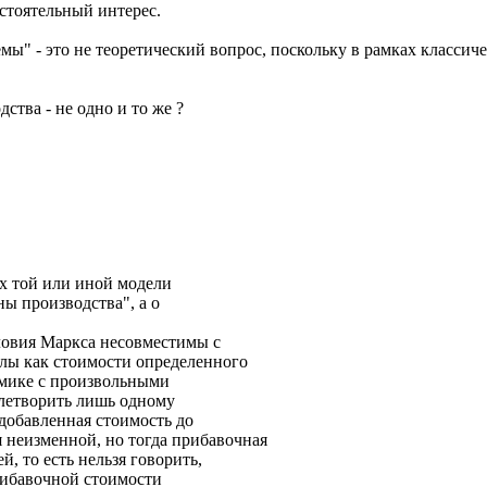
остоятельный интерес.
ы" - это не теоретический вопрос, поскольку в рамках класси
ства - не одно и то же ?
ах той или иной модели
ы производства", а о
ловия Маркса несовместимы с
илы как стоимости определенного
омике с произвольными
летворить лишь одному
добавленная стоимость до
 неизменной, но тогда прибавочная
, то есть нельзя говорить,
рибавочной стоимости