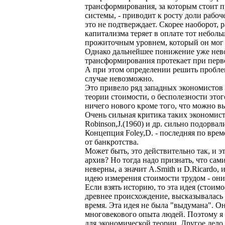
трансформирования, за которым стоит 
системы, - приводит к росту доли рабоче
это не подтверждает. Скорее наоборот, 
капитализма теряет в оплате тот небо
прожиточным уровнем, который он мог 
Однако дальнейшее понижение уже нево
трансформирования протекает при перв
А при этом определении решить пробл
случае невозможно.
Это привело ряд западных экономистов
теории стоимости, о бесполезности этог
ничего нового кроме того, что можно вы
Очень сильная критика таких экономисто
Robinson,J.(1960) и др. сильно подорва
Концепция Foley,D. - последняя по вре
от банкротства.
Может быть, это действительно так, и э
архив? Но тогда надо признать, что с
неверны, а значит A.Smith и D.Ricardo, 
идею измерения стоимости трудом - они
Если взять историю, то эта идея (стоимо
древнее происхождение, высказывалась
время. Эта идея не была "выдумана". О
многовекового опыта людей. Поэтому я н
для экономической теории. Другое дело