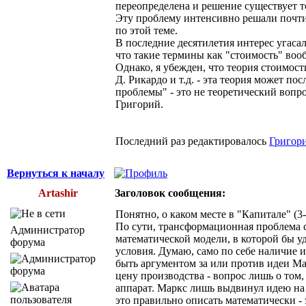
переопределена и решение существует 
Эту проблему интенсивно решали почти п
по этой теме.
В последние десятилетия интерес угаса
что такие термины как "стоимость" воо
Однако, я убежден, что теория стоимос
Д. Рикардо и т.д. - эта теория может 
проблемы" - это не теоретический вопр
Григорий.
Последний раз редактировалось
Григор
Вернуться к началу
Artashir
Заголовок сообщения:
Понятно, о каком месте в "Капитале" (3-
По сути, трансформационная проблема 
Администратор
математической модели, в которой бы у
форума
условия. Думаю, само по себе наличие 
быть аргументом за или против идеи Ма
цену производства - вопрос лишь о том,
аппарат. Маркс лишь выдвинул идею на 
это правильно описать математически -