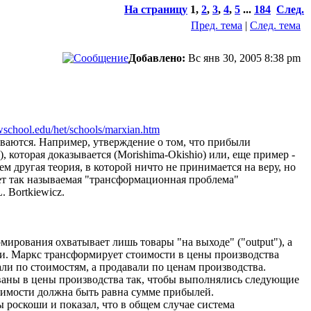
На страницу
1
,
2
,
3
,
4
,
5
...
184
След.
Пред. тема
|
След. тема
Добавлено:
Вс янв 30, 2005 8:38 pm
ewschool.edu/het/schools/marxian.htm
ываются. Например, утверждение о том, что прибыли
, которая доказывается (Morishima-Okishio) или, еще пример -
м другая теория, в которой ничто не принимается на веру, но
ет так называемая "трансформационная проблема"
. Bortkiewicz.
ирования охватывает лишь товары "на выходе" ("output"), а
сти. Маркс трансформирует стоимости в цены производства
ли по стоимостям, а продавали по ценам производства.
ваны в цены производства так, чтобы выполнялись следующие
тоимости должна быть равна сумме прибылей.
ы роскоши и показал, что в общем случае система