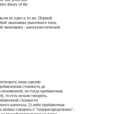
ative theory of the
всем не одно и то же. Первый
юбой экономике рыночного типа,
ой экономики - капиталистической
летворить лишь одному
добавленная стоимость до
 неизменной, но тогда прибавочная
, то есть нельзя говорить,
рибавочной стоимости
ного капитала, 2) либо прибавочная
ть можно говорить о "перераспределении",
ь до трансформирования не равна