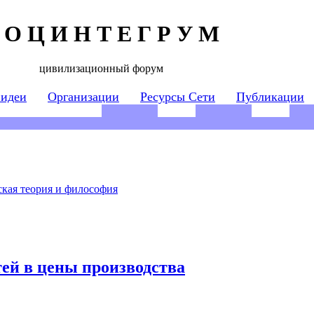
 О Ц И Н Т Е Г Р У М
цивилизационный форум
 идеи
Организации
Ресурсы Сети
Публикации
кая теория и философия
ей в цены производства