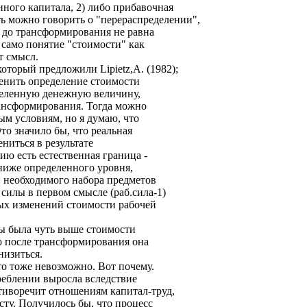
ного капитала, 2) либо прибавочная
ть можно говорить о "перераспределении",
ь до трансформирования не равна
 само понятие "стоимости" как
т смысл.
торый предложили Lipietz,A. (1982);
зменить определение стоимости
еделенную денежную величину,
рансформирования. Тогда можно
м условиям, но я думаю, что
то значило бы, что реальная
ениться в результате
ю есть естественная граница -
 ниже определенного уровня,
 необходимого набора предметов
 силы в первом смысле (раб.сила-1)
ых изменений стоимости рабочей
лы была чуть выше стоимости
о после трансформирования она
низиться.
о тоже невозможно. Вот почему.
треблении выросла вследствие
тиворечит отношениям капитал-труд,
сту. Получилось бы, что процесс