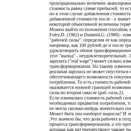
пропорционально величине авансирован
стоимость равна сумме прибылей, то ес
но в этом случае добавленная стоимост
добавленной стоимости после - а значит
некоторой объективной величины теряе
Можно выйти из положения способом, ко
Foley,D. (1982) и Dumenil,G. (1980) - и
"рабочей силы", определив ее как опр
например, как 100 рублей до и после т
удовлетворить обоим трансформационны
этот "выход" - неудовлетворительный. Э
зарплата ("real wage") может сильно изм
трансформирования. Но такому изменени
реальная зарплата не может опуститься
обеспечивающего возможность покупки
потребления. То есть стоимость рабочей
оказывается нижней границей возможн
силы во втором смысле (раб. сила-2).
Если изначально стоимость рабочей си
необходимых предметов потребления, т
не могла сколько-нибудь значительно по
Может быть она наоборот выросла? И эт
Это значило бы, что доля рабочих в по
процесса трансформирования, а это про
которые как раз препятствуют такому ро