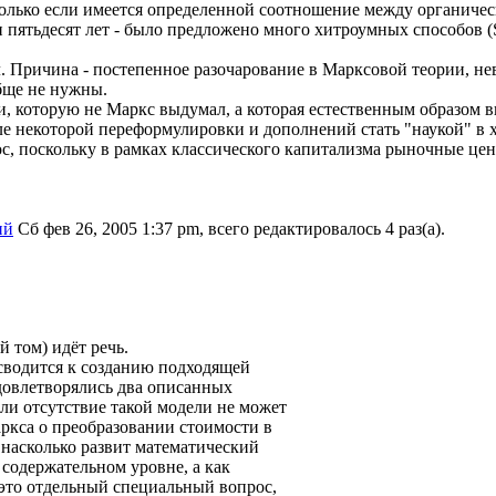
только если имеется определенной соотношение между органичес
ятьдесят лет - было предложено много хитроумных способов (Sha
л. Причина - постепенное разочарование в Марксовой теории, не
бще не нужны.
ти, которую не Маркс выдумал, а которая естественным образом 
после некоторой переформулировки и дополнений стать "наукой" 
ос, поскольку в рамках классического капитализма рыночные це
ий
Сб фев 26, 2005 1:37 pm, всего редактировалось 4 раз(а).
й том) идёт речь.
сводится к созданию подходящей
довлетворялись два описанных
или отсутствие такой модели не может
ркса о преобразовании стоимости в
 насколько развит математический
содержательном уровне, а как
 это отдельный специальный вопрос,