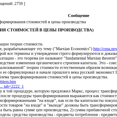
щений: 2759 ]
Сообщение
ормирования стоимостей в цены производства
ИЯ СТОИМОСТЕЙ В ЦЕНЫ ПРОИЗВОДСТВА)
тации теории стоимости.
е, разрабатывающее эту тему ("Marxian Economics")
http://cepa.n
оторой все термины и утверждения строго формулируются и доказ
ации - это теорема (ее называют "fundamental Marxian theorem")
дствие изменения органического строения капитала. Это - совсе
мализованной" теории стоимости естественным образом возника
ки ее сформулировал в начале прошлого века русский экономист L
блема трансформирования стоимостей в цены производства.
roblem.htm
... tab=2222_1
у в той процедуре, которую предложил Маркс, процесс трансформ
ак и после процедуры трансформирования выражаются как стоимо
рансформированными "на входе", как если бы капиталисты покупа
ости товаров "на входе" и "выходе" должны быть трансформиро
на быть равна сумме цен производства, 2) сумма прибавочной с
одель: средства производства - предметы потребления - предмет