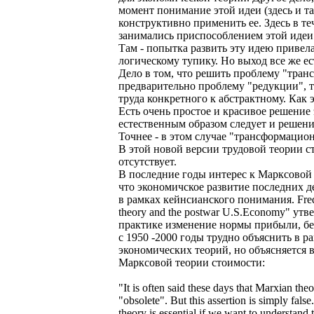
момент понимание этой идеи (здесь и т
конструктивно применить ее. Здесь в т
занимались приспособлением этой идеи
Там - попытка развить эту идею привел
логическому тупику. Но выход все же ес
Дело в том, что решить проблему "тран
предварительно проблему "редукции", т
труда конкретного к абстрактному. Как э
Есть очень простое и красивое решение
естественным образом следует и решен
Точнее - в этом случае "трансформацион
В этой новой версии трудовой теории 
отсутствует.
В последние годы интерес к Марксовой 
что экономичское развитие последних д
в рамках кейнсианского понимания. Fred 
theory and the postwar U.S.Economy" утв
практике изменение нормы прибыли, бе
с 1950 -2000 годы трудно объяснить в р
экономических теорий, но объясняется 
Марксовой теории стоимости:
"It is often said these days that Marxian the
"obsolete". But this assertion is simply fals
theory is essential if we want to understand t