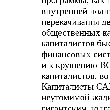
внутренней полит
перекачивания де
общественных ка
капиталистов бы
финансовых систе
и к крушению В
капиталистов, во
Капиталисты СА
неутомимой жадно
гигантским долга