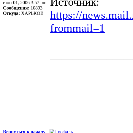
Источник:
июн 01, 2006 3:57 pm
Сообщения:
10893
https://news.mail
Откуда:
ХАРЬКОВ
frommail=1
______________
Здоровая нация 
национальности,
ощущает, что у н
Джордж Бернар
Вернуться к началу