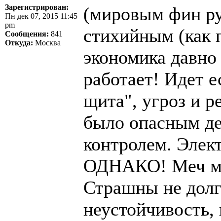
Зарегистрирован:
(мировым фин ру
Пн дек 07, 2015 11:45
pm
стихийным (как п
Сообщения:
841
Откуда:
Москва
экономика давно
работает! Идет е
щита", угроз и р
было опасным дес
контролем. Элект
ОДНАКО! Меч мо
Страшны не долг
неустойчивость, 