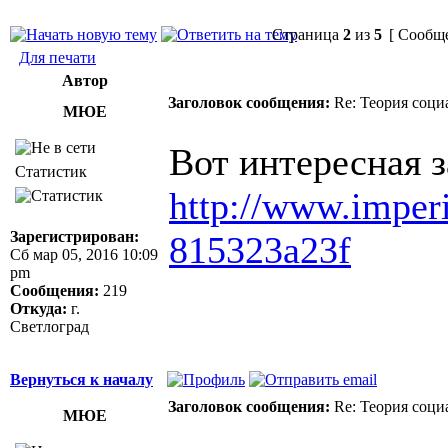
Страница
2
из
5
[ Сообще
Для печати
Автор
Заголовок сообщения:
Re: Теория соци
МЮЕ
Вот интересная з
Статистик
http://www.imperi
Зарегистрирован:
815323a23f
Сб мар 05, 2016 10:09
pm
Сообщения:
219
Откуда:
г.
Светлоград
Вернуться к началу
Заголовок сообщения:
Re: Теория соци
МЮЕ