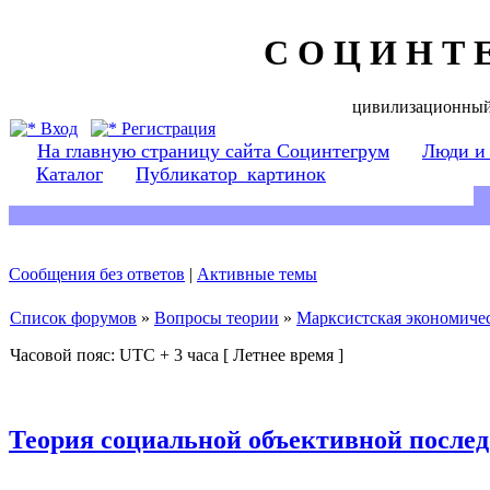
С О Ц И Н Т 
цивилизационный
Вход
Регистрация
На главную страницу сайта Социнтегрум
Люди и
Каталог
Публикатор_картинок
Сообщения без ответов
|
Активные темы
Список форумов
»
Вопросы теории
»
Марксистская экономичес
Часовой пояс: UTC + 3 часа [ Летнее время ]
Теория социальной объективной послед