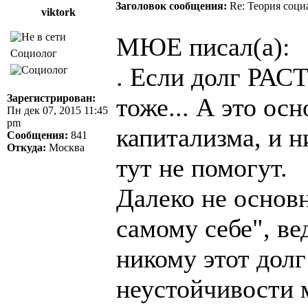
Заголовок сообщения:
Re: Теория соци
viktork
МЮЕ писал(а):
Социолог
. Если долг Р
Зарегистрирован:
тоже... А это ос
Пн дек 07, 2015 11:45
pm
капитализма, и 
Сообщения:
841
Откуда:
Москва
тут не помогут.
Далеко не основн
самому себе", ве
никому этот долг
неустойчивости 