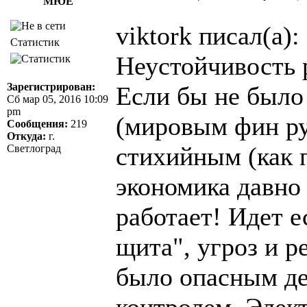
МЮЕ
viktork писал(а):
Статистик
Неустойчивость 
Зарегистрирован:
Если бы не было
Сб мар 05, 2016 10:09
pm
(мировым фин ру
Сообщения:
219
Откуда:
г.
стихийным (как п
Светлоград
экономика давно
работает! Идет е
щита", угроз и р
было опасным дес
контролем. Элект