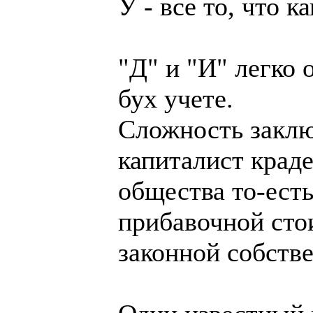
У - все то, что 
"Д" и "И" легко
бух учете.
Сложность заклю
капиталист краде
общества то-есть
прибавочной сто
законной собств