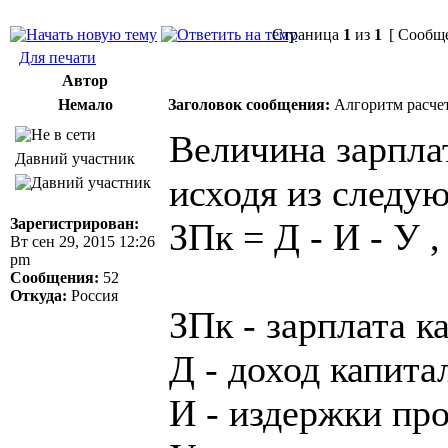
Страница
1
из
1
[ Сообще
Для печати
Автор
Немало
Заголовок сообщения:
Алгоритм расчет
Величина зарпла
Давний участник
исходя из следу
Зарегистрирован:
ЗПк = Д - И - У ,
Вт сен 29, 2015 12:26
pm
Сообщения:
52
Откуда:
Россия
ЗПк - зарплата к
Д - доход капита
И - издержки пр