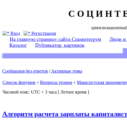
С О Ц И Н Т 
цивилизационный
Вход
Регистрация
На главную страницу сайта Социнтегрум
Люди и
Каталог
Публикатор_картинок
Сообщения без ответов
|
Активные темы
Список форумов
»
Вопросы теории
»
Марксистская экономичес
Часовой пояс: UTC + 3 часа [ Летнее время ]
Алгоритм расчета зарплаты капиталист