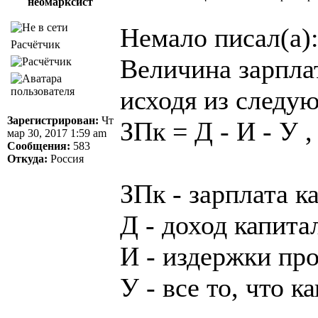
неомарксист
Немало писал(а)
Расчётчик
Величина зарпла
исходя из следу
Зарегистрирован:
Чт
ЗПк = Д - И - У ,
мар 30, 2017 1:59 am
Сообщения:
583
Откуда:
Россия
ЗПк - зарплата к
Д - доход капита
И - издержки пр
У - все то, что 