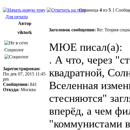
Страница
4
из
5
[ Сообще
Для печати
Автор
Заголовок сообщения:
Re: Теория соци
viktork
МЮЕ писал(а):
Социолог
. А что, через "с
Зарегистрирован:
квадратной, Сол
Пн дек 07, 2015 11:45
pm
Вселенная измен
Сообщения:
841
Откуда:
Москва
стесняются" заг
вперёд, а чем фи
"коммунистами 