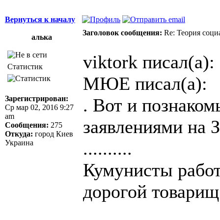
Вернуться к началу
Заголовок сообщения:
Re: Теория соци
алька
viktork писал(а):
Статистик
МЮЕ писал(а):
Зарегистрирован:
. Вот и познако
Ср мар 02, 2016 9:27
am
заявлениями на 
Сообщения:
275
Откуда:
город Киев
..........
Украина
Кумунисты работ
дорогой товари