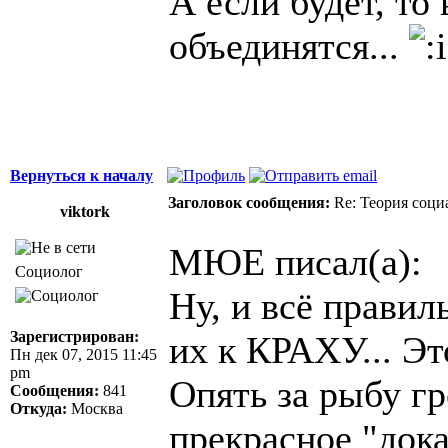
А если будет, то
объединятся...
Вернуться к началу
Заголовок сообщения:
Re: Теория соци
viktork
МЮЕ писал(а):
Социолог
Ну, и всё прави
Зарегистрирован:
их к КРАХУ... Эт
Пн дек 07, 2015 11:45
pm
Опять за рыбу гр
Сообщения:
841
Откуда:
Москва
прекрасное "док