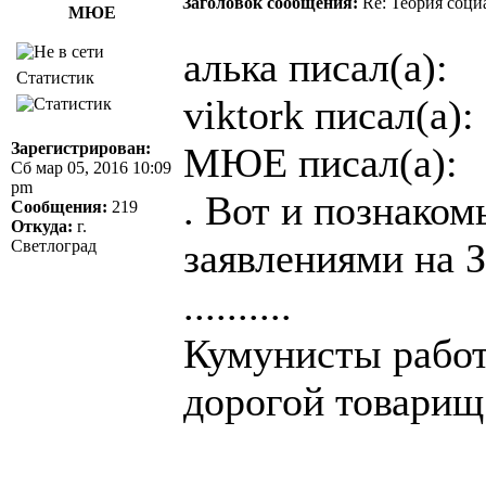
Заголовок сообщения:
Re: Теория соци
МЮЕ
алька писал(а):
Статистик
viktork писал(а):
Зарегистрирован:
МЮЕ писал(а):
Сб мар 05, 2016 10:09
pm
. Вот и познако
Сообщения:
219
Откуда:
г.
заявлениями на 
Светлоград
..........
Кумунисты работ
дорогой товари