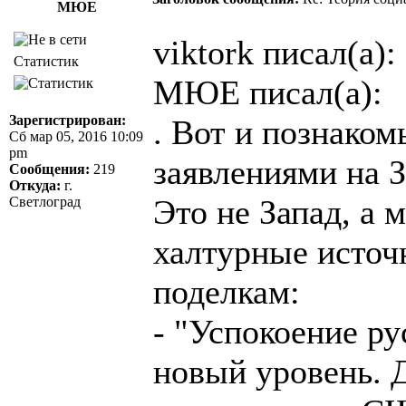
МЮЕ
viktork писал(а):
Статистик
МЮЕ писал(а):
Зарегистрирован:
. Вот и познако
Сб мар 05, 2016 10:09
pm
заявлениями на 
Сообщения:
219
Откуда:
г.
Это не Запад, а 
Светлоград
халтурные источн
поделкам:
- "Успокоение ру
новый уровень. Д