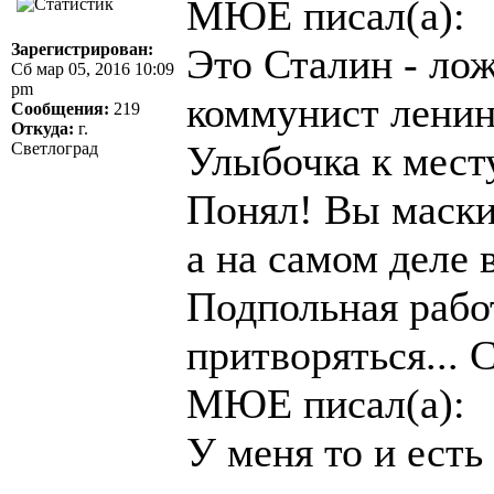
МЮЕ писал(а):
Зарегистрирован:
Это Сталин - лож
Сб мар 05, 2016 10:09
pm
коммунист ленин
Сообщения:
219
Откуда:
г.
Улыбочка к месту
Светлоград
Понял! Вы маски
а на самом деле 
Подпольная рабо
притворяться...
МЮЕ писал(а):
У меня то и ест