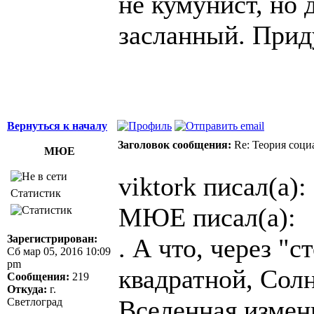
не кумунист, но 
засланный. Приду
Вернуться к началу
Заголовок сообщения:
Re: Теория соци
МЮЕ
viktork писал(а):
Статистик
МЮЕ писал(а):
Зарегистрирован:
. А что, через "с
Сб мар 05, 2016 10:09
pm
квадратной, Сол
Сообщения:
219
Откуда:
г.
Вселенная измен
Светлоград