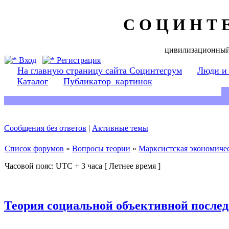
С О Ц И Н Т 
цивилизационный
Вход
Регистрация
На главную страницу сайта Социнтегрум
Люди и
Каталог
Публикатор_картинок
Сообщения без ответов
|
Активные темы
Список форумов
»
Вопросы теории
»
Марксистская экономичес
Часовой пояс: UTC + 3 часа [ Летнее время ]
Теория социальной объективной послед