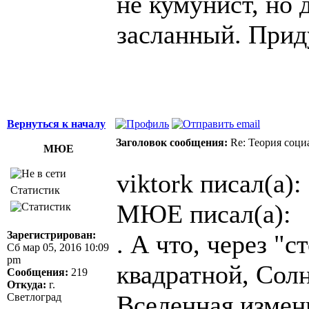
не кумунист, но 
засланный. Приду
Вернуться к началу
Заголовок сообщения:
Re: Теория соци
МЮЕ
viktork писал(а):
Статистик
МЮЕ писал(а):
Зарегистрирован:
. А что, через "с
Сб мар 05, 2016 10:09
pm
квадратной, Сол
Сообщения:
219
Откуда:
г.
Вселенная измен
Светлоград