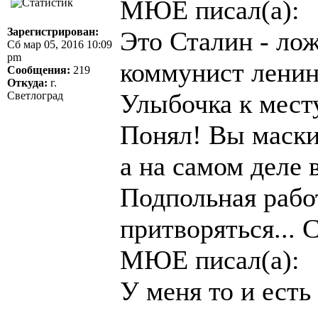
МЮЕ писал(а):
Зарегистрирован:
Это Сталин - лож
Сб мар 05, 2016 10:09
pm
коммунист ленин
Сообщения:
219
Откуда:
г.
Улыбочка к месту
Светлоград
Понял! Вы маски
а на самом деле 
Подпольная рабо
притворяться...
МЮЕ писал(а):
У меня то и ест