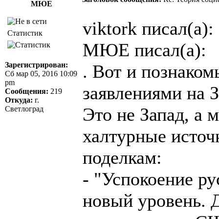
МЮЕ
viktork писал(а):
Статистик
МЮЕ писал(а):
Зарегистрирован:
. Вот и познако
Сб мар 05, 2016 10:09
pm
заявлениями на 
Сообщения:
219
Откуда:
г.
Это не Запад, а 
Светлоград
халтурные источн
поделкам:
- "Успокоение ру
новый уровень. Д