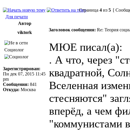
Страница
4
из
5
[ Сообще
Для печати
Автор
Заголовок сообщения:
Re: Теория соци
viktork
МЮЕ писал(а):
Социолог
. А что, через "с
Зарегистрирован:
квадратной, Сол
Пн дек 07, 2015 11:45
pm
Вселенная измен
Сообщения:
841
Откуда:
Москва
стесняются" заг
вперёд, а чем фи
"коммунистами 