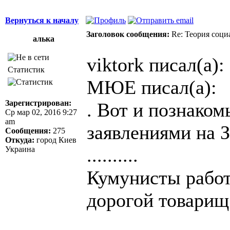
Вернуться к началу
Заголовок сообщения:
Re: Теория соци
алька
viktork писал(а):
Статистик
МЮЕ писал(а):
Зарегистрирован:
. Вот и познако
Ср мар 02, 2016 9:27
am
заявлениями на 
Сообщения:
275
Откуда:
город Киев
..........
Украина
Кумунисты работ
дорогой товари