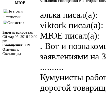
Заголовок сообщения:
Re: Теория соци
МЮЕ
алька писал(а):
Статистик
viktork писал(а):
Зарегистрирован:
МЮЕ писал(а):
Сб мар 05, 2016 10:09
pm
. Вот и познако
Сообщения:
219
Откуда:
г.
заявлениями на 
Светлоград
..........
Кумунисты работ
дорогой товари