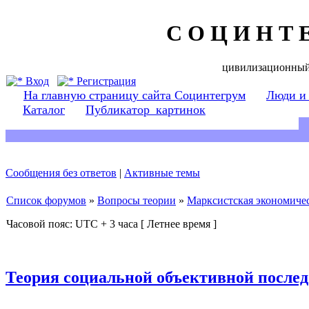
С О Ц И Н Т 
цивилизационный
Вход
Регистрация
На главную страницу сайта Социнтегрум
Люди и
Каталог
Публикатор_картинок
Сообщения без ответов
|
Активные темы
Список форумов
»
Вопросы теории
»
Марксистская экономичес
Часовой пояс: UTC + 3 часа [ Летнее время ]
Теория социальной объективной послед