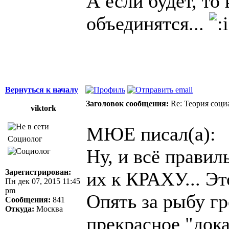
А если будет, то
объединятся...
Вернуться к началу
Заголовок сообщения:
Re: Теория соци
viktork
МЮЕ писал(а):
Социолог
Ну, и всё прави
Зарегистрирован:
их к КРАХУ... Эт
Пн дек 07, 2015 11:45
pm
Опять за рыбу гр
Сообщения:
841
Откуда:
Москва
прекрасное "док