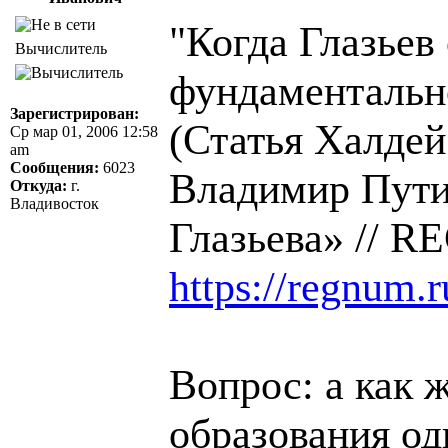
"Когда Глазьев 
Вычислитель
фундаментально
Зарегистрирован:
(Статья Халде
Ср мар 01, 2006 12:58
am
Сообщения:
6023
Владимир Пути
Откуда:
г.
Владивосток
Глазьева» // R
https://regnum.
Вопрос: а как 
образования о