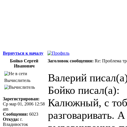
национальности,
ощущает, что у н
Джордж Бернар
Вернуться к началу
Бойко Сергей
Заголовок сообщения:
Re: Проблема тр
Иванович
Валерий писал(а)
Вычислитель
Бойко писал(а):
Зарегистрирован:
Калюжный, с тоб
Ср мар 01, 2006 12:58
am
разговаривать. А
Сообщения:
6023
Откуда:
г.
Владивосток