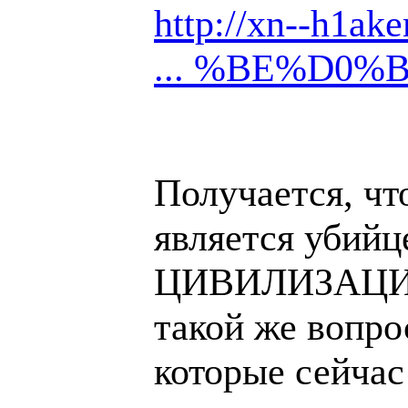
http://xn--h1
... %BE%D0%B
Получается, чт
является уби
ЦИВИЛИЗАЦИИ.
такой же вопро
которые сейчас