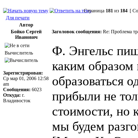
Страница
181
из
184
[ Со
Для печати
Автор
Бойко Сергей
Заголовок сообщения:
Re: Проблема тр
Иванович
Ф. Энгельс пиш
Вычислитель
каким образом
Зарегистрирован:
образоваться о
Ср мар 01, 2006 12:58
am
Сообщения:
6023
прибыли не тол
Откуда:
г.
Владивосток
стоимости, но к
мы будем разго