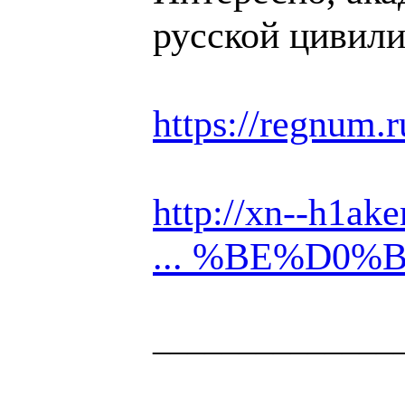
русской цивил
https://regnum.
http://xn--h1
... %BE%D0%B
______________
Здоровая нация 