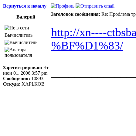
Вернуться к началу
Заголовок сообщения:
Re: Проблема тр
Валерий
http://xn----ctbsba
Вычислитель
%BF%D1%83/
Зарегистрирован:
Чт
______________
июн 01, 2006 3:57 pm
Сообщения:
10893
Здоровая нация 
Откуда:
ХАРЬКОВ
национальности,
ощущает, что у н
Джордж Бернар