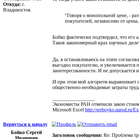
Откуда:
г.
Владивосток
"Говоря о монопольной цене, - ра
покупателей, независимо от цены, 
Бойко фактически подтвердил, что его 
Таков закономерный крах научных дилета
Да, я останавливаюсь на этапе согласов
выгодно покупателю, и увеличивается п
заинтересованности. И не допускается 
И при этом мой алгоритм выравнивает п
общественно-необходимые затраты труд
_________________
Экономисты РАН отменили закон стоимо
Microsoft Excel
http://serboyko.narod.ru/Exc
Вернуться к началу
Бойко Сергей
Заголовок сообщения:
Re: Проблема тр
Иванович