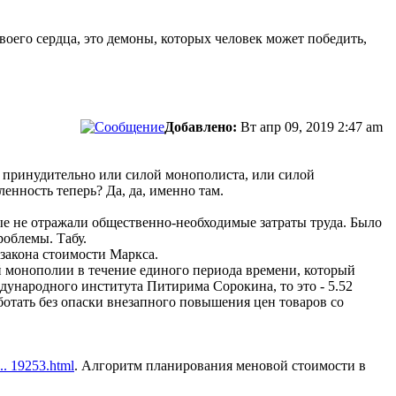
своего сердца, это демоны, которых человек может победить,
Добавлено:
Вт апр 09, 2019 2:47 am
о принудительно или силой монополиста, или силой
енность теперь? Да, да, именно там.
ые не отражали общественно-необходимые затраты труда. Было
облемы. Табу.
закона стоимости Маркса.
й монополии в течение единого периода времени, который
дународного института Питирима Сорокина, то это - 5.52
аботать без опаски внезапного повышения цен товаров со
... 19253.html
. Алгоритм планирования меновой стоимости в