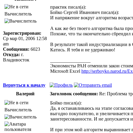
практик писал(а):
Бойко Сергей Иванович писал(а):
Вычислитель
И напряжение вокруг алгоритма возраст
А как же без твоего алгоритма была пр
Зарегистрирован:
Похоже, что ты окончательно сбрендил 
Ср мар 01, 2006 12:58
am
В результате такой индустриализации в 
Сообщения:
6023
Катись. Я тебя и не удерживаю!
Откуда:
г.
Владивосток
_________________
Экономисты РАН отменили закон стоимо
Microsoft Excel
http://serboyko.narod.ru/Exc
Вернуться к началу
Валерий
Заголовок сообщения:
Re: Проблема тр
Бойко писал(а):
Да, я останавливаюсь на этапе согласов
Вычислитель
выгодно покупателю, и увеличивается п
заинтересованности. И не допускается 
И при этом мой алгоритм выравнивает п