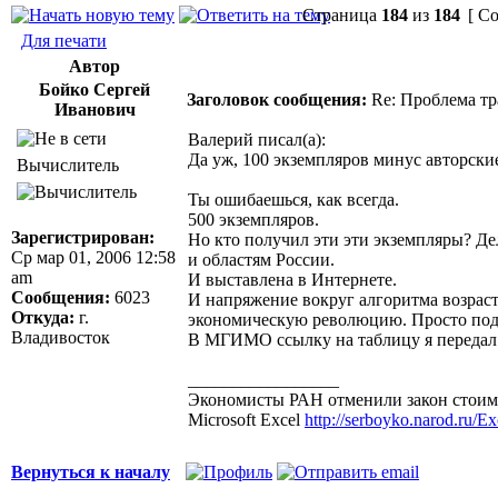
Страница
184
из
184
[ Со
Для печати
Автор
Бойко Сергей
Заголовок сообщения:
Re: Проблема тр
Иванович
Валерий писал(а):
Да уж, 100 экземпляров минус авторские
Вычислитель
Ты ошибаешься, как всегда.
500 экземпляров.
Зарегистрирован:
Но кто получил эти эти экземпляры? Де
Ср мар 01, 2006 12:58
и областям России.
am
И выставлена в Интернете.
Сообщения:
6023
И напряжение вокруг алгоритма возраст
Откуда:
г.
экономическую революцию. Просто под
Владивосток
В МГИМО ссылку на таблицу я передал 
_________________
Экономисты РАН отменили закон стоимо
Microsoft Excel
http://serboyko.narod.ru/Exc
Вернуться к началу