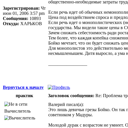
общественно-необходимые затраты труд
Зарегистрирован:
Чт
Если речь идет об обычных немонополиз
июн 01, 2006 3:57 pm
Цена под воздействием спроса и предло
Сообщения:
10893
Если речь идет о монополистических (н
Откуда:
ХАРЬКОВ
государства. Мы видели такие цены в С
Зачем снижать себестоимость ради рост
Тем более, что каждая копейка снижени
Бойко мечтает, что он будет снижать це
Для монополистов это действительно ме
несмышленышем. Дитя выросло, а ума н
_________________
Здоровая нация не ощущает своей национ
Джордж Бернард Шоу
Вернуться к началу
практик
Заголовок сообщения:
Re: Проблема тр
Валерий писал(а):
Это лишь девичьи грезы Бойко. Он так 
Вычислитель
советником у Мадуры.
Молодой дурак с возрастом не умнеет. 