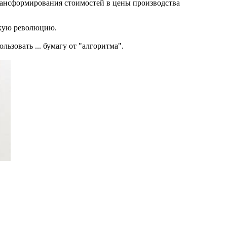
ансформирования стоимостей в цены производства
скую революцию.
льзовать ... бумагу от "алгоритма".
альности, как здоровый человек не ощущает, что у него есть ко