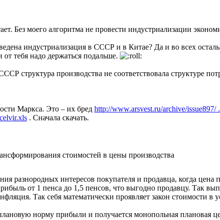
ает. Без моего алгоритма не провести индустриализации эконом
оведена индустриализация в СССР и в Китае? Да и во всех остал
и от тебя надо держаться подальше.
СССР структура производства не соответствовала структуре потр
сти Маркса. Это – их бред
http://www.arsvest.ru/archive/issue897/ 
elvir.xls
. Сначала скачать.
ансформирования стоимостей в цены производства
ания разнородных интересов покупателя и продавца, когда цена п
рибыль от 1 пенса до 1,5 пенсов, что выгодно продавцу. Так в
инфляция. Так себя математически проявляет закон стоимости в
лановую норму прибыли и получается монопольная плановая цен