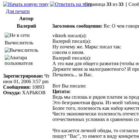
Страница
33
из
33
[ Сооб
Для печати
Автор
Валерий
Заголовок сообщения:
Re: О чем говор
viktork писал(а):
Валерий писал(а):
Вычислитель
Ну почему же. Маркс писал так:
совсем о ином.
Валерий писал(а):
А это вам для общего развития (чтобы н
Держите меня за малограмотного? И при
Печалюсь... за Вас.
Зарегистрирован:
Чт
июн 01, 2006 3:57 pm
Вот Вы писали:
Сообщения:
10893
Цитата:
Откуда:
ХАРЬКОВ
Ведь мы сплошь и рядом платим за проду
Это безграмотная фраза. Из моей таблиц
Более того, полезность как набор качес
Чисто экономически полезность отечест
отечественных условиях в сравнении с
Что касается личной обиды, то согласно 
пишут "Вас", то имеют в виду конкретно