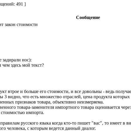
щений: 491 ]
Сообщение
ит закон стоимости
е задирали нос):
 чем здесь мой текст?
кт втрое и больше его стоимости, и все довольны - ведь получа
ы 3 видно, что есть множество отраслей, цена продукта которых
твенных признаков товара, объективно неизмеряема.
венного товара-заменителя импортного товара оценивается чере
о стоимостью импорта.
правилам русского языка когда кто-то пишет "вас", то имеет в в
го человека, с которым ведется данный диалог.