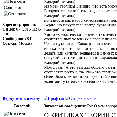
Валерий писал(а):
Из моей таблицы 3 видно, что есть мно
Социолог
Разоряются, стало быть... недолго им ос
Валерий писал(а):
полезность как набор качественных при
Зарегистрирован:
Верно, но покупатель всегда субъективен
Пн дек 07, 2015 11:45
Валерий писал(а):
pm
Чисто экономически полезность отечест
Сообщения:
841
отечественных условиях в сравнении с
Откуда:
Москва
Что за путаница... Какая разница кто п
или качество, точнее, где цена-качеств
делать или купить" решается в данных 
полуфабрикат, то уже не индивидуальная
Валерий писал(а):
Моя фраза "А это вам для общего разви
составляет всего 3,2%. РФ - это страна
Ответ был мне, вот не увидел этой тонко
экономисту (а здесь все себя такими чис
Вернуться к началу
Валерий
Заголовок сообщения:
Re: О чем говор
О КРИТИКАХ ТЕОРИИ 