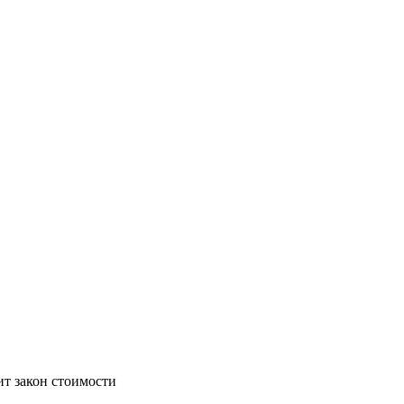
альности, как здоровый человек не ощущает, что у него есть ко
ит закон стоимости