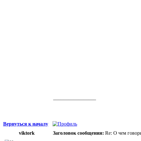
_________________
Здоровая нация не ощущает своей национ
Джордж Бернард Шоу
Вернуться к началу
viktork
Заголовок сообщения:
Re: О чем говор