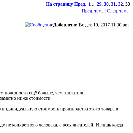
На страницу
Пред.
1
...
29
,
30
,
31
,
32
,
33
Пред. тема
|
След. тема
Добавлено:
Вс дек 10, 2017 11:30 pm
ем полезности ещё больше, чем заплатили.
 заметно ниже стоимости.
з индивидуальную стоимость производства этого товара в
иду не конкретного человека, а всех читателей. И лишь когда