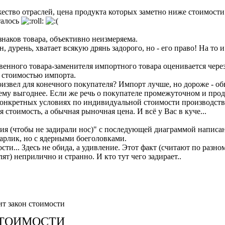
жество отраслей, цена продукта которых заметно ниже стоимости
талось
знаков товара, объективно неизмеряема.
, дурень, хватает всякую дрянь задорого, но - его право! На то 
венного товара-заменителя импортного товара оценивается чере
о стоимостью импорта.
роизвел для конечного покупателя? Импорт лучше, но дороже - об
о ему выгоднее. Если же речь о покупателе промежуточном и прод
конкретных условиях по индивидуальной стоимости производства
 стоимость, а обычная рыночная цена. И всё у Вас в куче...
тия (чтобы не задирали нос)" с последующей диаграммой написан
-карлик, но с ядерными боеголовками.
сти... Здесь не обида, а удивление. Этот факт (считают по разно
лят) неприлично и странно. И кто тут чего задирает..
ит закон стоимости
СТОИМОСТИ