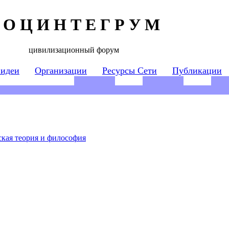
 О Ц И Н Т Е Г Р У М
цивилизационный форум
 идеи
Организации
Ресурсы Сети
Публикации
кая теория и философия