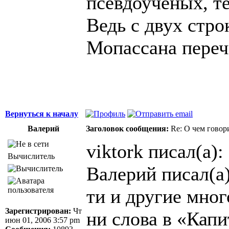
псевдоученых, т
Ведь с двух стро
Мопассана перечи
Вернуться к началу
Валерий
Заголовок сообщения:
Re: О чем говор
viktork писал(а):
Вычислитель
Валерий писал(а)
ти и другие мно
Зарегистрирован:
Чт
ни слова в «Кап
июн 01, 2006 3:57 pm