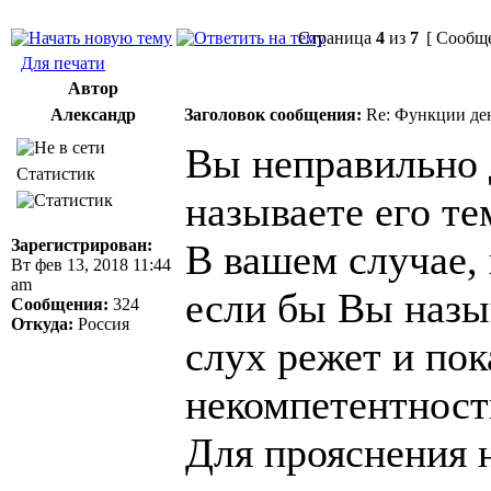
Страница
4
из
7
[ Сообще
Для печати
Автор
Александр
Заголовок сообщения:
Re: Функции ден
Вы неправильно 
Статистик
называете его те
Зарегистрирован:
В вашем случае, 
Вт фев 13, 2018 11:44
am
если бы Вы назы
Сообщения:
324
Откуда:
Россия
слух режет и по
некомпетентност
Для прояснения 