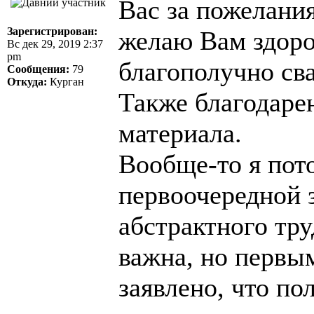
Вас за пожелания
Зарегистрирован:
желаю Вам здоро
Вс дек 29, 2019 2:37
pm
благополучно св
Сообщения:
79
Откуда:
Курган
Также благодарен
материала.
Вообще-то я пот
первоочередной 
абстрактного тру
важна, но первы
заявлено, что по